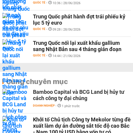
QUỐC TẾ
-
10:36 | 28/06/2026
Trung Quốc phát hành đợt trái phiếu kỷ
lục 5 tỷ euro
QUỐC TẾ
-
09:28 | 28/06/2026
Trung Quốc nối lại xuất khẩu gallium
sang Nhật Bản sau 4 tháng gián đoạn
QUỐC TẾ
-
14:44 | 21/06/2026
Cùng chuyên mục
Bamboo Capital và BCG Land bị hủy tư
cách công ty đại chúng
DOANH NGHIỆP
-
1 phút trước
Khởi tố Chủ tịch Công ty Mekolor từng đề
xuất làm dự án đường sắt tốc độ cao Bắc
- Nam 100 tỷ USD bằng vốn tự có