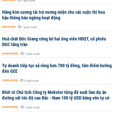
KINH DOANH
-
5 giờ trước
Hãng kim cương tài trợ vương miện cho các cuộc thi hoa
hậu thông báo ngừng hoạt động
KINH DOANH
-
1 phút trước
Hoá chất Đức Giang công bố hai ứng viên HĐQT, cổ phiếu
DGC tăng trần
DOANH NGHIỆP
-
1 phút trước
Tự doanh tiếp tục xả ròng hơn 700 tỷ đồng, tâm điểm hướng
đến GEE
CHỨNG KHOÁN
-
16 giờ trước
Khởi tố Chủ tịch Công ty Mekolor từng đề xuất làm dự án
đường sắt tốc độ cao Bắc - Nam 100 tỷ USD bằng vốn tự có
DOANH NGHIỆP
-
1 phút trước