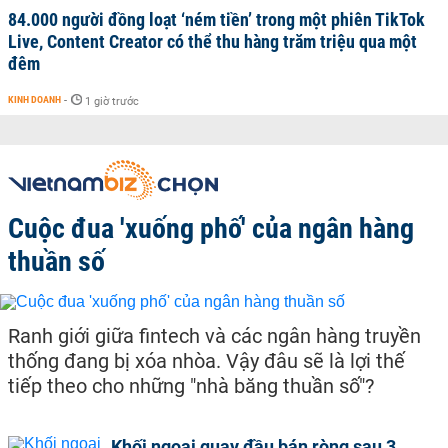
84.000 người đồng loạt ‘ném tiền’ trong một phiên TikTok
Live, Content Creator có thể thu hàng trăm triệu qua một
đêm
KINH DOANH
-
1 giờ trước
Cuộc đua 'xuống phố' của ngân hàng
thuần số
Ranh giới giữa fintech và các ngân hàng truyền
thống đang bị xóa nhòa. Vậy đâu sẽ là lợi thế
tiếp theo cho những "nhà băng thuần số"?
Khối ngoại quay đầu bán ròng sau 3