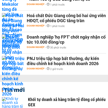
DOANH NGHIỆP
-
1 phút trước
Hoá chất Đức Giang công bố hai ứng viên
HĐQT, cổ phiếu DGC tăng trần
DOANH NGHIỆP
-
1 phút trước
Doanh nghiệp 'họ FPT' chốt ngày nhận cổ
tức 10.000 đồng/cp
DOANH NGHIỆP
-
30 phút trước
PNJ triệu tập họp bất thường, dự kiến
điều chỉnh kế hoạch kinh doanh 2026
DOANH NGHIỆP
-
2 giờ trước
Tin mới
Khối tự doanh xả hàng trăm tỷ đồng cổ phiếu
GEX