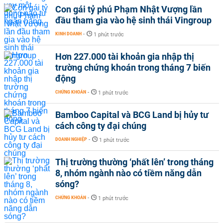
Con gái tỷ phú Phạm Nhật Vượng lần
đầu tham gia vào hệ sinh thái Vingroup
KINH DOANH
-
1 phút trước
Hơn 227.000 tài khoản gia nhập thị
trường chứng khoán trong tháng 7 biến
động
CHỨNG KHOÁN
-
1 phút trước
Bamboo Capital và BCG Land bị hủy tư
cách công ty đại chúng
DOANH NGHIỆP
-
1 phút trước
Thị trường thường ‘phất lên’ trong tháng
8, nhóm ngành nào có tiềm năng dẫn
sóng?
CHỨNG KHOÁN
-
1 phút trước