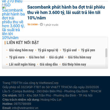
Sacombank phát hành ba đợt trái phiếu
thu về hơn 3.600 tỷ, lãi suất trả lên tới
10%/năm
TÀI CHÍNH
-
1 phút trước
LIÊN KẾT NỔI BẬT
Giá vàng hôm nay
Tỷ giá ngoại tệ
Tỷ giá usd
Tỷ giá yen
Tỷ giá euro
Giá heo hơi
Giá cà phê
Giá tiêu hôm nay
Lãi suất ngân hàng
Giá xăng dầu
Giá thép hôm nay
Giá sầu riêng
Giá thịt heo
Giá gạo
Giá cao su
Best Retail Brokers
Diễn đàn đầu tư Việt Nam 2026
Trang TTĐTTH của công ty VietNewsCorp
Giấy phép số 3323/GP-TTĐT do Sở VH&TT TP.HCM cấp ngày 20/3/2026
Lầu 5 - Compa Building - 293 Điện Biên Phủ - Phường Gia Định - TP.HCM
Chi nhánh:
Số 5 - Khu 38A Trần Phú - Phường Ba Đình - TP. Hà Nội
Chịu trách nhiệm nội dung:
Hoàng Hữu Lợi
Hotline:
0975798489
Email:
info@vietnambiz.vn