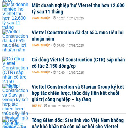
Một doanh nghiệp 'họ' Viettel thu hơn 12.600
tỷ sau 11 tháng
DOANH NGHIỆP
-
16:27 | 17/12/2025
Viettel Construction đã đạt 65% mục tiêu lợi
nhuận năm
DOANH NGHIỆP
-
07:00 | 17/09/2025
Cổ đông Viettel Construction (CTR) sắp nhận
cổ tức 2.150 đồng/cp
DOANH NGHIỆP
-
10:40 | 12/09/2025
Viettel Construction và Stavian Group ký kết
hợp tác chiến lược, thúc đẩy liên kết chuỗi
giá trị công nghiệp – hạ tầng
THỜI SỰ
-
09:00 | 21/08/2025
Tổng Giám đốc: Starlink vào Việt Nam không
gây khó khăn mà còn có cơ hội cho Viettel