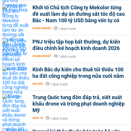
Khởi tố Chủ tịch Công ty Mekolor từng
đề xuất làm dự án đường sắt tốc độ cao
Bắc - Nam 100 tỷ USD bằng vốn tự có
DOANH NGHIỆP
-
1 phút trước
PNJ triệu tập họp bất thường, dự kiến
điều chỉnh kế hoạch kinh doanh 2026
DOANH NGHIỆP
-
1 phút trước
Kinh Bắc dự kiến cho thuê tối thiểu 100
ha đất công nghiệp trong nửa cuối năm
NHÀ ĐẤT
-
1 phút trước
Trung Quốc tung đòn đáp trả, siết xuất
khẩu drone và trừng phạt doanh nghiệp
Mỹ
QUỐC TẾ
-
1 phút trước