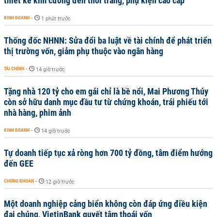
thiết kế kim cương đến thời trang, phụ kiện cao cấp
KINH DOANH
-
1 phút trước
Thống đốc NHNN: Sửa đổi ba luật về tài chính để phát triển
thị trường vốn, giảm phụ thuộc vào ngân hàng
TÀI CHÍNH
-
14 giờ trước
Tặng nhà 120 tỷ cho em gái chỉ là bề nổi, Mai Phương Thúy
còn sở hữu danh mục đầu tư từ chứng khoán, trái phiếu tới
nhà hàng, phim ảnh
KINH DOANH
-
14 giờ trước
Tự doanh tiếp tục xả ròng hơn 700 tỷ đồng, tâm điểm hướng
đến GEE
CHỨNG KHOÁN
-
12 giờ trước
Một doanh nghiệp cảng biển không còn đáp ứng điều kiện
đại chúng, VietinBank quyết tâm thoái vốn