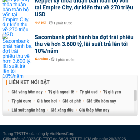
Keppel ký thỏa thuận bán toàn bộ vốn
tại Empire City, dự kiến thu về 270 triệu
USD
NHÀ ĐẤT
-
1 phút trước
Sacombank phát hành ba đợt trái phiếu
thu về hơn 3.600 tỷ, lãi suất trả lên tới
10%/năm
TÀI CHÍNH
-
1 phút trước
LIÊN KẾT NỔI BẬT
Giá vàng hôm nay
Tỷ giá ngoại tệ
Tỷ giá usd
Tỷ giá yen
Tỷ giá euro
Giá heo hơi
Giá cà phê
Giá tiêu hôm nay
Lãi suất ngân hàng
Giá xăng dầu
Giá thép hôm nay
Giá sầu riêng
Giá thịt heo
Giá gạo
Giá cao su
Best Retail Brokers
Diễn đàn đầu tư Việt Nam 2026
Trang TTĐTTH của công ty VietNewsCorp
Giấy phép số 3323/GP-TTĐT do Sở VH&TT TP.HCM cấp ngày 20/3/2026