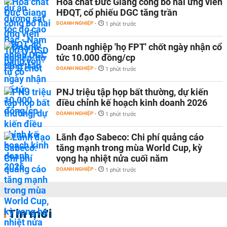
Hoá chất Đức Giang công bố hai ứng viên
HĐQT, cổ phiếu DGC tăng trần
DOANH NGHIỆP
-
1 phút trước
Doanh nghiệp 'họ FPT' chốt ngày nhận cổ
tức 10.000 đồng/cp
DOANH NGHIỆP
-
1 phút trước
PNJ triệu tập họp bất thường, dự kiến
điều chỉnh kế hoạch kinh doanh 2026
DOANH NGHIỆP
-
1 phút trước
Lãnh đạo Sabeco: Chi phí quảng cáo
tăng mạnh trong mùa World Cup, kỳ
vọng hạ nhiệt nửa cuối năm
DOANH NGHIỆP
-
1 phút trước
Tin mới