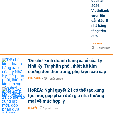
đầu năm
2026:
VietinBank
vươn lên
dẫn đầu, 5
nhà băng
tăng trên
30%
TÀI CHÍNH
-
15 giờ trước
'Đế chế’ kinh doanh hàng xa xỉ của Lý
Nhã Kỳ: Từ phân phối, thiết kế kim
cương đến thời trang, phụ kiện cao cấp
KINH DOANH
-
1 phút trước
HoREA: Nghị quyết 21 có thể tạo xung
lực mới, góp phần đưa giá nhà thương
mại về mức hợp lý
NHÀ ĐẤT
-
1 phút trước