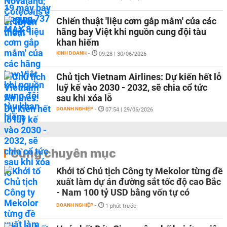
Chiến thuật 'liệu cơm gắp mắm' của các
hãng bay Việt khi nguồn cung đội tàu
khan hiếm
KINH DOANH
-
09:28 | 30/06/2026
Chủ tịch Vietnam Airlines: Dự kiến hết lỗ
luỹ kế vào 2030 - 2032, sẽ chia cổ tức
sau khi xóa lỗ
DOANH NGHIỆP
-
07:54 | 29/06/2026
Cùng chuyên mục
Khởi tố Chủ tịch Công ty Mekolor từng đề
xuất làm dự án đường sắt tốc độ cao Bắc
- Nam 100 tỷ USD bằng vốn tự có
DOANH NGHIỆP
-
1 phút trước