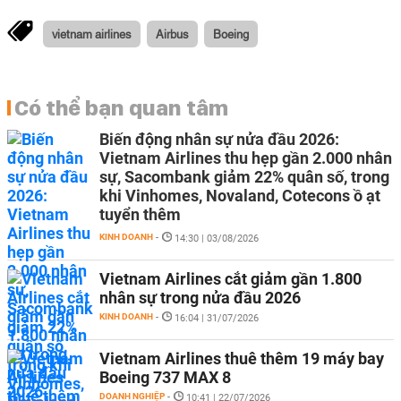
vietnam airlines
Airbus
Boeing
Có thể bạn quan tâm
Biến động nhân sự nửa đầu 2026:
Vietnam Airlines thu hẹp gần 2.000 nhân
sự, Sacombank giảm 22% quân số, trong
khi Vinhomes, Novaland, Cotecons ồ ạt
tuyển thêm
KINH DOANH
-
14:30 | 03/08/2026
Vietnam Airlines cắt giảm gần 1.800
nhân sự trong nửa đầu 2026
KINH DOANH
-
16:04 | 31/07/2026
Vietnam Airlines thuê thêm 19 máy bay
Boeing 737 MAX 8
DOANH NGHIỆP
-
10:41 | 22/07/2026