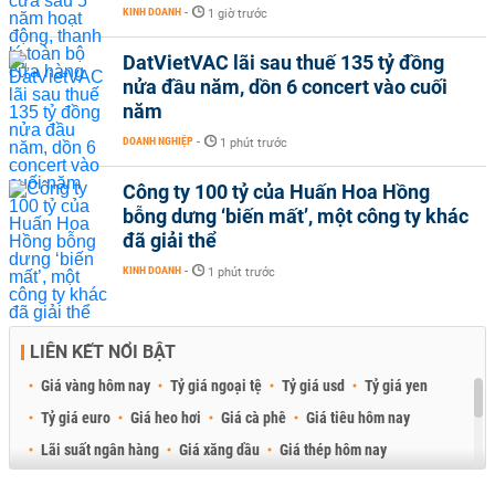
KINH DOANH
-
1 giờ trước
DatVietVAC lãi sau thuế 135 tỷ đồng
nửa đầu năm, dồn 6 concert vào cuối
năm
DOANH NGHIỆP
-
1 phút trước
Công ty 100 tỷ của Huấn Hoa Hồng
bỗng dưng ‘biến mất’, một công ty khác
đã giải thể
KINH DOANH
-
1 phút trước
LIÊN KẾT NỔI BẬT
Giá vàng hôm nay
Tỷ giá ngoại tệ
Tỷ giá usd
Tỷ giá yen
Tỷ giá euro
Giá heo hơi
Giá cà phê
Giá tiêu hôm nay
Lãi suất ngân hàng
Giá xăng dầu
Giá thép hôm nay
Giá sầu riêng
Giá thịt heo
Giá gạo
Giá cao su