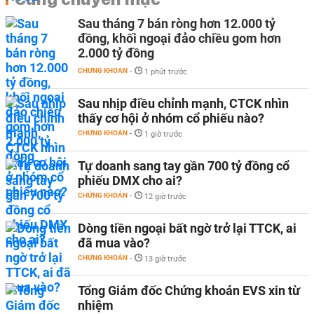
Sau tháng 7 bán ròng hơn 12.000 tỷ
đồng, khối ngoại đảo chiều gom hơn
2.000 tỷ đồng
CHỨNG KHOÁN
-
1 phút trước
Sau nhịp điều chỉnh mạnh, CTCK nhìn
thấy cơ hội ở nhóm cổ phiếu nào?
CHỨNG KHOÁN
-
1 giờ trước
Tự doanh sang tay gần 700 tỷ đồng cổ
phiếu DMX cho ai?
CHỨNG KHOÁN
-
12 giờ trước
Dòng tiền ngoại bất ngờ trở lại TTCK, ai
đã mua vào?
CHỨNG KHOÁN
-
13 giờ trước
Tổng Giám đốc Chứng khoán EVS xin từ
nhiệm