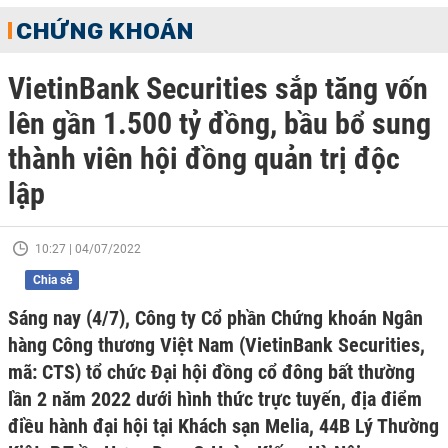
CHỨNG KHOÁN
VietinBank Securities sắp tăng vốn
lên gần 1.500 tỷ đồng, bầu bổ sung
thành viên hội đồng quản trị độc
lập
10:27 | 04/07/2022
Chia sẻ
Sáng nay (4/7), Công ty Cổ phần Chứng khoán Ngân
hàng Công thương Việt Nam (VietinBank Securities,
mã: CTS) tổ chức Đại hội đồng cổ đông bất thường
lần 2 năm 2022 dưới hình thức trực tuyến, địa điểm
điều hành đại hội tại Khách sạn Melia, 44B Lý Thường