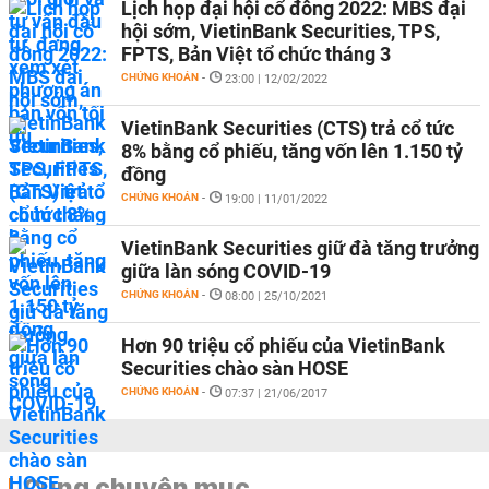
Lịch họp đại hội cổ đông 2022: MBS đại
hội sớm, VietinBank Securities, TPS,
FPTS, Bản Việt tổ chức tháng 3
CHỨNG KHOÁN
-
23:00 | 12/02/2022
VietinBank Securities (CTS) trả cổ tức
8% bằng cổ phiếu, tăng vốn lên 1.150 tỷ
đồng
CHỨNG KHOÁN
-
19:00 | 11/01/2022
VietinBank Securities giữ đà tăng trưởng
giữa làn sóng COVID-19
CHỨNG KHOÁN
-
08:00 | 25/10/2021
Hơn 90 triệu cổ phiếu của VietinBank
Securities chào sàn HOSE
CHỨNG KHOÁN
-
07:37 | 21/06/2017
Cùng chuyên mục