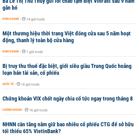
Bà Lê Thị Thu Thủy gửi lời chào tạm biệt VinFast sau 9 năm
gắn bó
KINH DOANH
-
14 giờ trước
Một thương hiệu thời trang Việt đóng cửa sau 5 năm hoạt
động, thanh lý toàn bộ cửa hàng
KINH DOANH
-
1 giờ trước
Bị truy thu thuế đặc biệt, giới siêu giàu Trung Quốc hoảng
loạn bán tài sản, cổ phiếu
QUỐC TẾ
-
16 giờ trước
Chứng khoán VIX chốt ngày chia cổ tức ngay trong tháng 8
CHỨNG KHOÁN
-
16 giờ trước
NHNN cần tăng nắm giữ bao nhiêu cổ phiếu CTG để sở hữu
tối thiểu 65% VietinBank?