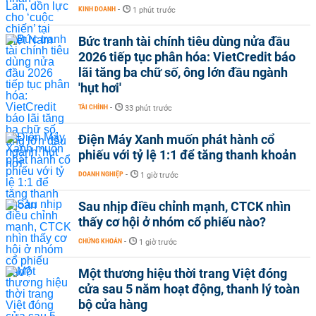
KINH DOANH
-
1 phút trước
Bức tranh tài chính tiêu dùng nửa đầu
2026 tiếp tục phân hóa: VietCredit báo
lãi tăng ba chữ số, ông lớn đầu ngành
'hụt hơi'
TÀI CHÍNH
-
33 phút trước
Điện Máy Xanh muốn phát hành cổ
phiếu với tỷ lệ 1:1 để tăng thanh khoản
DOANH NGHIỆP
-
1 giờ trước
Sau nhịp điều chỉnh mạnh, CTCK nhìn
thấy cơ hội ở nhóm cổ phiếu nào?
CHỨNG KHOÁN
-
1 giờ trước
Một thương hiệu thời trang Việt đóng
cửa sau 5 năm hoạt động, thanh lý toàn
bộ cửa hàng