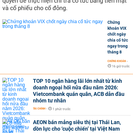
quyền để thực hiện chi trả cổ tức bằng tiền mặt
và cổ phiếu cho cổ đông.
Chứng
khoán VIX
chốt ngày
chia cổ tức
ngay trong
tháng 8
CHỨNG KHOÁN
-
16 giờ trước
TOP 10 ngân hàng lãi lớn nhất từ kinh
doanh ngoại hối nửa đầu năm 2026:
Vietcombank quán quân, ACB dẫn đầu
nhóm tư nhân
TÀI CHÍNH
-
1 phút trước
AEON bán mảng siêu thị tại Thái Lan,
dồn lực cho ‘cuộc chiến’ tại Việt Nam