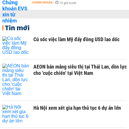
CHỨNG KHOÁN
-
13 giờ trước
Tin mới
Cú sốc việc làm Mỹ đẩy đồng USD lao dốc
AEON bán mảng siêu thị tại Thái Lan, dồn lực
cho ‘cuộc chiến’ tại Việt Nam
Hà Nội xem xét gia hạn thủ tục 6 dự án lớn