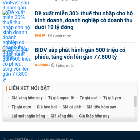
Đề xuất miễn 30% thuế thu nhập cho hộ
kinh doanh, doanh nghiệp có doanh thu
dưới 10 tỷ đồng
THỜI SỰ
-
1 phút trước
BIDV sắp phát hành gần 500 triệu cổ
phiếu, tăng vốn lên gần 77.800 tỷ
TÀI CHÍNH
-
1 phút trước
LIÊN KẾT NỔI BẬT
Giá vàng hôm nay
Tỷ giá ngoại tệ
Tỷ giá usd
Tỷ giá yen
Tỷ giá euro
Giá heo hơi
Giá cà phê
Giá tiêu hôm nay
Lãi suất ngân hàng
Giá xăng dầu
Giá thép hôm nay
Giá sầu riêng
Giá thịt heo
Giá gạo
Giá cao su
Best Retail Brokers
Diễn đàn đầu tư Việt Nam 2026
Trang TTĐTTH của công ty VietNewsCorp