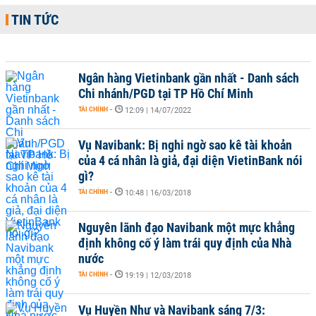
TIN TỨC
Ngân hàng Vietinbank gần nhất - Danh sách
Chi nhánh/PGD tại TP Hồ Chí Minh
TÀI CHÍNH
-
12:09 | 14/07/2022
Vụ Navibank: Bị nghi ngờ sao kê tài khoản
của 4 cá nhân là giả, đại diện VietinBank nói
gì?
TÀI CHÍNH
-
10:48 | 16/03/2018
Nguyên lãnh đạo Navibank một mực khẳng
định không cố ý làm trái quy định của Nhà
nước
TÀI CHÍNH
-
19:19 | 12/03/2018
Vụ Huyền Như và Navibank sáng 7/3: