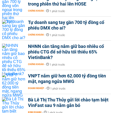
trong phiên thứ hai lên HOSE
CHỨNG KHOÁN
-
1 phút trước
Tự doanh sang tay gần 700 tỷ đồng cổ
phiếu DMX cho ai?
CHỨNG KHOÁN
-
1 phút trước
NHNN cần tăng nắm giữ bao nhiêu cổ
phiếu CTG để sở hữu tối thiểu 65%
VietinBank?
CHỨNG KHOÁN
-
1 phút trước
VNPT nắm giữ hơn 62.000 tỷ đồng tiền
mặt, ngang ngửa MWG
DOANH NGHIỆP
-
1 phút trước
Bà Lê Thị Thu Thủy gửi lời chào tạm biệt
VinFast sau 9 năm gắn bó
KINH DOANH
-
1 phút trước