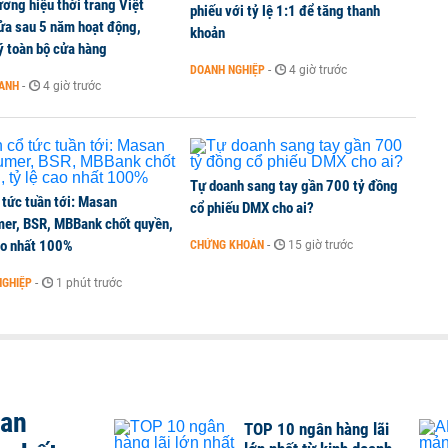
ơng hiệu thời trang Việt
phiếu với tỷ lệ 1:1 để tăng thanh
ửa sau 5 năm hoạt động,
khoản
ý toàn bộ cửa hàng
DOANH NGHIỆP
-
4 giờ trước
OANH
-
4 giờ trước
Tự doanh sang tay gần 700 tỷ đồng
 tức tuần tới: Masan
cổ phiếu DMX cho ai?
er, BSR, MBBank chốt quyền,
ao nhất 100%
CHỨNG KHOÁN
-
15 giờ trước
NGHIỆP
-
1 phút trước
san
TOP 10 ngân hàng lãi