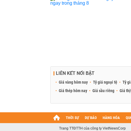
LIÊN KẾT NỔI BẬT
Giá vàng hôm nay
Tỷ giá ngoại tệ
Tỷ gi
Giá thép hôm nay
Giá sầu riêng
Giá thị
THỜI SỰ
DỰ BÁO
HÀNG HÓA
QU
Trang TTĐTTH của công ty VietNewsCorp