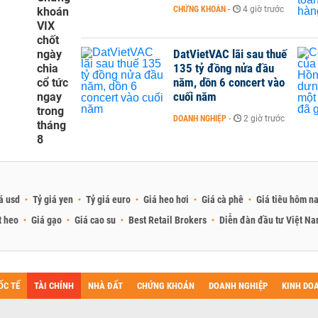
CHỨNG KHOÁN
-
4 giờ trước
khoán
VIX
chốt
DatVietVAC lãi sau thuế
ngày
135 tỷ đồng nửa đầu
chia
năm, dồn 6 concert vào
cổ tức
cuối năm
ngay
trong
DOANH NGHIỆP
-
2 giờ trước
tháng
8
á usd
Tỷ giá yen
Tỷ giá euro
Giá heo hơi
Giá cà phê
Giá tiêu hôm n
t heo
Giá gạo
Giá cao su
Best Retail Brokers
Diễn đàn đầu tư Việt N
ỐC TẾ
TÀI CHÍNH
NHÀ ĐẤT
CHỨNG KHOÁN
DOANH NGHIỆP
KINH DO