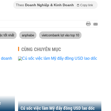
Theo
Doanh Nghiệp & Kinh Doanh
Copy link
ệc tốt nhất
anphabe
vietcombank lọt vào top 10
CÙNG CHUYÊN MỤC
c
Cú sốc việc làm Mỹ đẩy đồng USD lao dốc