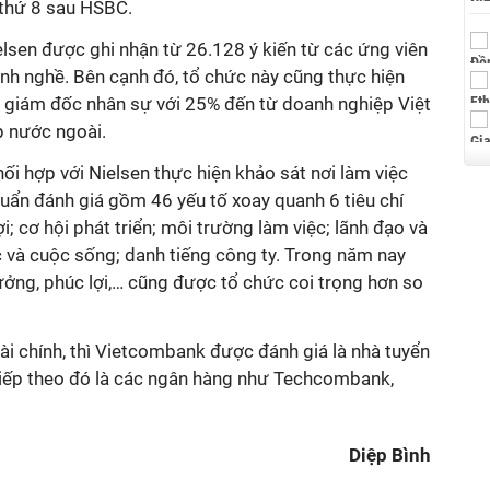
í thứ 8 sau HSBC.
lsen được ghi nhận từ 26.128 ý kiến từ các ứng viên
nh nghề. Bên cạnh đó, tổ chức này cũng thực hiện
 giám đốc nhân sự với 25% đến từ doanh nghiệp Việt
 nước ngoài.
i hợp với Nielsen thực hiện khảo sát nơi làm việc
huẩn đánh giá gồm 46 yếu tố xoay quanh 6 tiêu chí
i; cơ hội phát triển; môi trường làm việc; lãnh đạo và
c và cuộc sống; danh tiếng công ty. Trong năm nay
ưởng, phúc lợi,… cũng được tổ chức coi trọng hơn so
tài chính, thì Vietcombank được đánh giá là nhà tuyển
Tiếp theo đó là các ngân hàng như Techcombank,
Diệp Bình