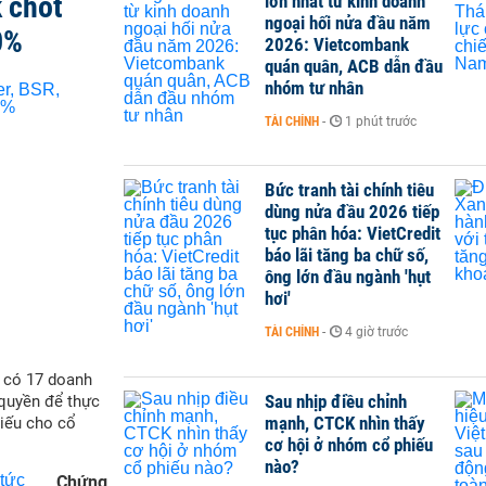
 chốt
lớn nhất từ kinh doanh
ngoại hối nửa đầu năm
0%
2026: Vietcombank
quán quân, ACB dẫn đầu
nhóm tư nhân
TÀI CHÍNH
-
1 phút trước
Bức tranh tài chính tiêu
dùng nửa đầu 2026 tiếp
tục phân hóa: VietCredit
báo lãi tăng ba chữ số,
ông lớn đầu ngành 'hụt
hơi'
TÀI CHÍNH
-
4 giờ trước
ẽ có 17 doanh
Sau nhịp điều chỉnh
quyền để thực
mạnh, CTCK nhìn thấy
hiếu cho cổ
cơ hội ở nhóm cổ phiếu
nào?
Chứng