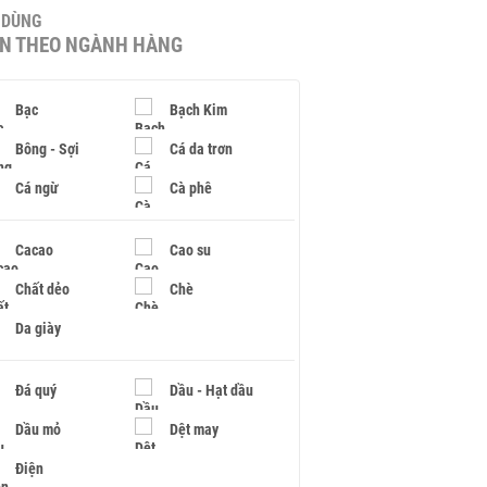
U DÙNG
IN THEO NGÀNH HÀNG
Bạc
Bạch Kim
Bông - Sợi
Cá da trơn
Cá ngừ
Cà phê
Cacao
Cao su
Chất dẻo
Chè
Da giày
Đá quý
Dầu - Hạt dầu
Dầu mỏ
Dệt may
Điện