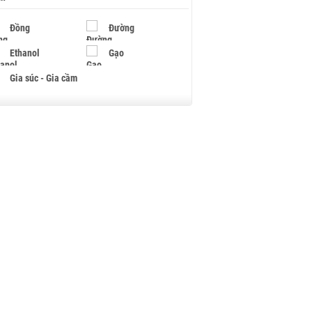
Đồng
Đường
Ethanol
Gạo
Gia súc - Gia cầm
Giấy
Gỗ
Hạt điều
Hồ tiêu - Hạt tiêu
Khí đốt
Kim loại khác
Mắc ca
Muối
Ngũ cốc
Nhựa - Hạt nhựa
Palladium
Phân bón