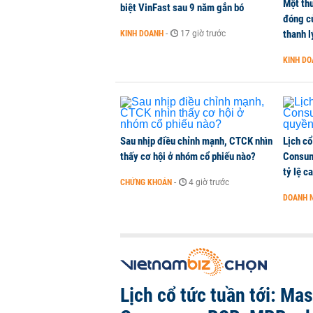
Một thư
biệt VinFast sau 9 năm gắn bó
đóng c
thanh l
KINH DOANH
-
17 giờ trước
KINH D
Sau nhịp điều chỉnh mạnh, CTCK nhìn
Lịch cổ
thấy cơ hội ở nhóm cổ phiếu nào?
Consum
tỷ lệ c
CHỨNG KHOÁN
-
4 giờ trước
DOANH 
Lịch cổ tức tuần tới: Ma