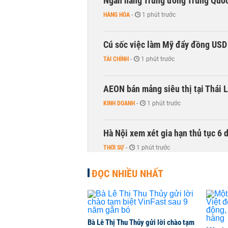
Ngân hàng Trung ương Trung Quốc
HÀNG HÓA
-
1 phút trước
Cú sốc việc làm Mỹ đẩy đồng USD
TÀI CHÍNH
-
1 phút trước
AEON bán mảng siêu thị tại Thái L
KINH DOANH
-
1 phút trước
Hà Nội xem xét gia hạn thủ tục 6 
THỜI SỰ
-
1 phút trước
ĐỌC NHIỀU NHẤT
Bà Lê Thị Thu Thủy gửi lời chào tạm