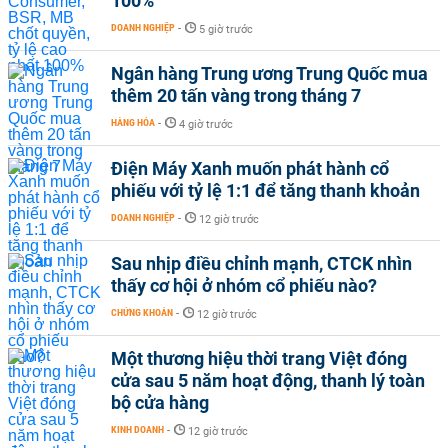
100%
DOANH NGHIỆP
-
5 giờ trước
Ngân hàng Trung ương Trung Quốc mua
thêm 20 tấn vàng trong tháng 7
HÀNG HÓA
-
4 giờ trước
Điện Máy Xanh muốn phát hành cổ
phiếu với tỷ lệ 1:1 để tăng thanh khoản
DOANH NGHIỆP
-
12 giờ trước
Sau nhịp điều chỉnh mạnh, CTCK nhìn
thấy cơ hội ở nhóm cổ phiếu nào?
CHỨNG KHOÁN
-
12 giờ trước
Một thương hiệu thời trang Việt đóng
cửa sau 5 năm hoạt động, thanh lý toàn
bộ cửa hàng
KINH DOANH
-
12 giờ trước