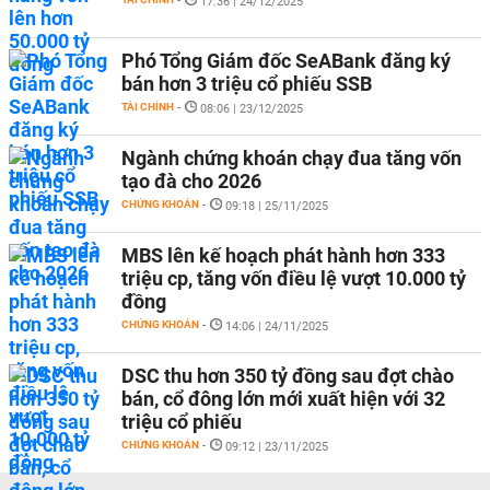
-
17:36 | 24/12/2025
Phó Tổng Giám đốc SeABank đăng ký
bán hơn 3 triệu cổ phiếu SSB
TÀI CHÍNH
-
08:06 | 23/12/2025
Ngành chứng khoán chạy đua tăng vốn
tạo đà cho 2026
CHỨNG KHOÁN
-
09:18 | 25/11/2025
MBS lên kế hoạch phát hành hơn 333
triệu cp, tăng vốn điều lệ vượt 10.000 tỷ
đồng
CHỨNG KHOÁN
-
14:06 | 24/11/2025
DSC thu hơn 350 tỷ đồng sau đợt chào
bán, cổ đông lớn mới xuất hiện với 32
triệu cổ phiếu
CHỨNG KHOÁN
-
09:12 | 23/11/2025