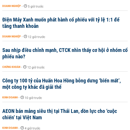
DOANH NGHIỆP
-
5 giờ trước
Điện Máy Xanh muốn phát hành cổ phiếu với tỷ lệ 1:1 để
tăng thanh khoản
DOANH NGHIỆP
-
12 giờ trước
Sau nhịp điều chỉnh mạnh, CTCK nhìn thấy cơ hội ở nhóm cổ
phiếu nào?
CHỨNG KHOÁN
-
12 giờ trước
Công ty 100 tỷ của Huấn Hoa Hồng bỗng dưng ‘biến mất’,
một công ty khác đã giải thể
KINH DOANH
-
10 giờ trước
AEON bán mảng siêu thị tại Thái Lan, dồn lực cho ‘cuộc
chiến’ tại Việt Nam
KINH DOANH
-
4 giờ trước