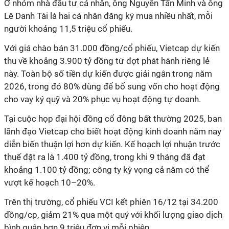
Ở nhóm nhà đầu tư cá nhân, ông Nguyễn Tấn Minh và ông
Lê Danh Tài là hai cá nhân đăng ký mua nhiều nhất, mỗi
người khoảng 11,5 triệu cổ phiếu
.
Với giá chào bán 31.000 đồng/cổ phiếu, Vietcap dự kiến
thu về khoảng 3.900 tỷ đồng từ đợt phát hành riêng lẻ
này. Toàn bộ số tiền dự kiến được giải ngân trong năm
2026, trong đó 80% dùng để bổ sung vốn cho hoạt động
cho vay ký quỹ và 20% phục vụ hoạt động tự doanh.
Tại cuộc họp đại hội đồng cổ đông bất thường 2025, ban
lãnh đạo Vietcap cho biết hoạt động kinh doanh năm nay
diễn biến thuận lợi hơn dự kiến. Kế hoạch lợi nhuận trước
thuế đặt ra là 1.400 tỷ đồng, trong khi 9 tháng đã đạt
khoảng 1.100 tỷ đồng; công ty kỳ vọng cả năm có thể
vượt kế hoạch 10–20%.
Trên thị trường, cổ phiếu VCI kết phiên 16/12 tại 34.200
đồng/cp, giảm 21% qua một quý với khối lượng giao dịch
bình quân hơn 9 triệu đơn vị mỗi phiên.