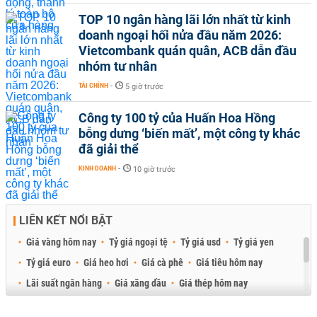
TOP 10 ngân hàng lãi lớn nhất từ kinh
doanh ngoại hối nửa đầu năm 2026:
Vietcombank quán quân, ACB dẫn đầu
nhóm tư nhân
TÀI CHÍNH
-
5 giờ trước
Công ty 100 tỷ của Huấn Hoa Hồng
bỗng dưng ‘biến mất’, một công ty khác
đã giải thể
KINH DOANH
-
10 giờ trước
LIÊN KẾT NỔI BẬT
Giá vàng hôm nay
Tỷ giá ngoại tệ
Tỷ giá usd
Tỷ giá yen
Tỷ giá euro
Giá heo hơi
Giá cà phê
Giá tiêu hôm nay
Lãi suất ngân hàng
Giá xăng dầu
Giá thép hôm nay
Giá sầu riêng
Giá thịt heo
Giá gạo
Giá cao su