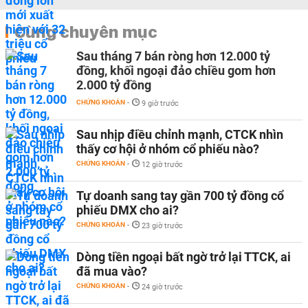
Cùng chuyên mục
Sau tháng 7 bán ròng hơn 12.000 tỷ
đồng, khối ngoại đảo chiều gom hơn
2.000 tỷ đồng
CHỨNG KHOÁN
-
9 giờ trước
Sau nhịp điều chỉnh mạnh, CTCK nhìn
thấy cơ hội ở nhóm cổ phiếu nào?
CHỨNG KHOÁN
-
12 giờ trước
Tự doanh sang tay gần 700 tỷ đồng cổ
phiếu DMX cho ai?
CHỨNG KHOÁN
-
23 giờ trước
Dòng tiền ngoại bất ngờ trở lại TTCK, ai
đã mua vào?
CHỨNG KHOÁN
-
24 giờ trước