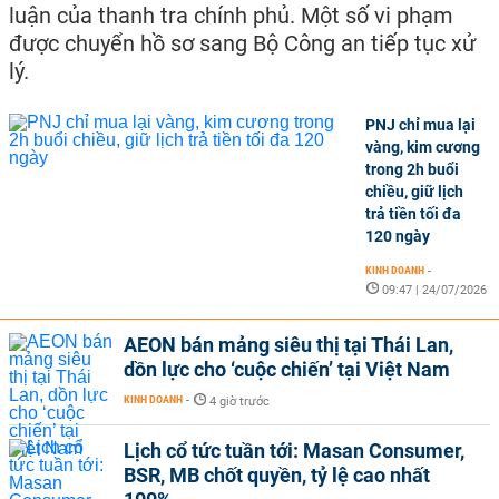
luận của thanh tra chính phủ. Một số vi phạm
được chuyển hồ sơ sang Bộ Công an tiếp tục xử
lý.
PNJ chỉ mua lại
vàng, kim cương
trong 2h buổi
chiều, giữ lịch
trả tiền tối đa
120 ngày
KINH DOANH
-
09:47 | 24/07/2026
AEON bán mảng siêu thị tại Thái Lan,
dồn lực cho ‘cuộc chiến’ tại Việt Nam
KINH DOANH
-
4 giờ trước
Lịch cổ tức tuần tới: Masan Consumer,
BSR, MB chốt quyền, tỷ lệ cao nhất