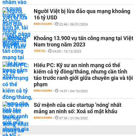
Người Việt bị lừa đảo qua mạng khoảng
16 tỷ USD
KINH DOANH
-
22:46 | 06/01/2024
Khoảng 13.900 vụ tấn công mạng tại Việt
Nam trong năm 2023
THỜI SỰ
-
04:00 | 13/12/2023
Hiếu PC: Kỹ sư an ninh mạng có thể
kiếm cả tỷ đồng/tháng, nhưng cần tỉnh
táo trước ranh giới giữa chuyên gia và tội
phạm
KINH DOANH
-
14:37 | 04/10/2022
Sứ mệnh của các startup 'nóng' nhất
mảng an ninh số: Xoá sổ mật khẩu
KINH DOANH
-
07:56 | 21/06/2022