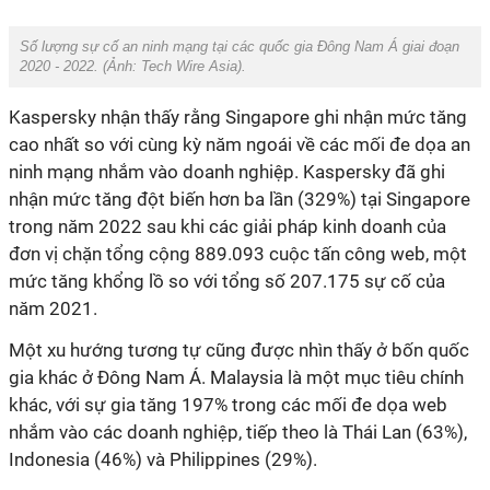
Số lượng sự cố an ninh mạng tại các quốc gia Đông Nam Á giai đoạn
2020 - 2022. (Ảnh:
Tech Wire Asia
).
Kaspersky nhận thấy rằng Singapore ghi nhận mức tăng
cao nhất so với cùng kỳ năm ngoái về các mối đe dọa an
ninh mạng nhắm vào doanh nghiệp. Kaspersky đã ghi
nhận mức tăng đột biến hơn ba lần (329%) tại Singapore
trong năm 2022 sau khi các giải pháp kinh doanh của
đơn vị chặn tổng cộng 889.093 cuộc tấn công web, một
mức tăng khổng lồ so với tổng số 207.175 sự cố của
năm 2021.
Một xu hướng tương tự cũng được nhìn thấy ở bốn quốc
gia khác ở Đông Nam Á. Malaysia là một mục tiêu chính
khác, với sự gia tăng 197% trong các mối đe dọa web
nhắm vào các doanh nghiệp, tiếp theo là Thái Lan (63%),
Indonesia (46%) và Philippines (29%).