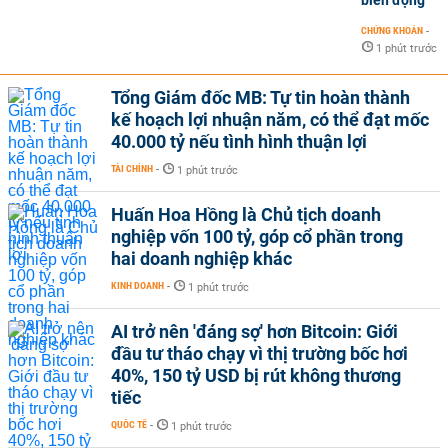
biến động
CHỨNG KHOÁN
-
1 phút trước
Tổng Giám đốc MB: Tự tin hoàn thành
kế hoạch lợi nhuận năm, có thể đạt mốc
40.000 tỷ nếu tình hình thuận lợi
TÀI CHÍNH
-
1 phút trước
Huấn Hoa Hồng là Chủ tịch doanh
nghiệp vốn 100 tỷ, góp cổ phần trong
hai doanh nghiệp khác
KINH DOANH
-
1 phút trước
AI trở nên 'đáng sợ' hơn Bitcoin: Giới
đầu tư tháo chạy vì thị trường bốc hơi
40%, 150 tỷ USD bị rút không thương
tiếc
QUỐC TẾ
-
1 phút trước