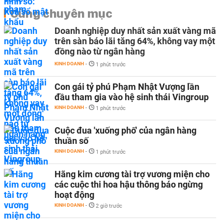
Cùng chuyên mục
Doanh nghiệp duy nhất sản xuất vàng mã
trên sàn báo lãi tăng 64%, không vay một
đồng nào từ ngân hàng
KINH DOANH
-
1 phút trước
Con gái tỷ phú Phạm Nhật Vượng lần
đầu tham gia vào hệ sinh thái Vingroup
KINH DOANH
-
1 phút trước
Cuộc đua 'xuống phố' của ngân hàng
thuần số
KINH DOANH
-
1 phút trước
Hãng kim cương tài trợ vương miện cho
các cuộc thi hoa hậu thông báo ngừng
hoạt động
KINH DOANH
-
2 giờ trước