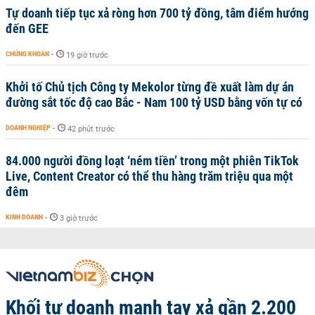
Tự doanh tiếp tục xả ròng hơn 700 tỷ đồng, tâm điểm hướng
đến GEE
CHỨNG KHOÁN
-
19 giờ trước
Khởi tố Chủ tịch Công ty Mekolor từng đề xuất làm dự án
đường sắt tốc độ cao Bắc - Nam 100 tỷ USD bằng vốn tự có
DOANH NGHIỆP
-
42 phút trước
84.000 người đồng loạt ‘ném tiền’ trong một phiên TikTok
Live, Content Creator có thể thu hàng trăm triệu qua một
đêm
KINH DOANH
-
3 giờ trước
Khối tự doanh mạnh tay xả gần 2.200