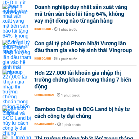
Doanh nghiệp duy nhất sản xuất vàng
mã trên sàn báo lãi tăng 64%, không
vay một đồng nào từ ngân hàng
KINH DOANH
-
1 phút trước
Con gái tỷ phú Phạm Nhật Vượng lần
đầu tham gia vào hệ sinh thái Vingroup
KINH DOANH
-
1 phút trước
Hơn 227.000 tài khoản gia nhập thị
trường chứng khoán trong tháng 7 biến
động
CHỨNG KHOÁN
-
1 phút trước
Bamboo Capital và BCG Land bị hủy tư
cách công ty đại chúng
DOANH NGHIỆP
-
1 phút trước
Thị trường thường ‘phất lên’ trong tháng