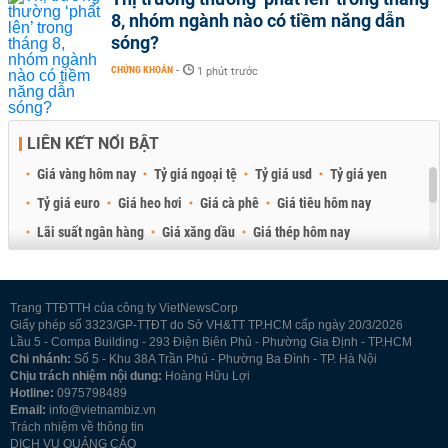
8, nhóm ngành nào có tiềm năng dẫn
sóng?
CHỨNG KHOÁN
-
1 phút trước
LIÊN KẾT NỔI BẬT
Giá vàng hôm nay
Tỷ giá ngoại tệ
Tỷ giá usd
Tỷ giá yen
Tỷ giá euro
Giá heo hơi
Giá cà phê
Giá tiêu hôm nay
Lãi suất ngân hàng
Giá xăng dầu
Giá thép hôm nay
Giá sầu riêng
Giá thịt heo
Giá gạo
Giá cao su
Best Retail Brokers
Diễn đàn đầu tư Việt Nam 2026
Trang TTĐTTH của công ty VietNewsCorp
Giấy phép số 3323/GP-TTĐT do Sở VH&TT TP.HCM cấp ngày 20/3/2026
Lầu 5 - Compa Building - 293 Điện Biên Phủ - Phường Gia Định - TP.HCM
Chi nhánh:
Số 5 - Khu 38A Trần Phú - Phường Ba Đình - TP. Hà Nội
Chịu trách nhiệm nội dung:
Hoàng Hữu Lợi
Hotline:
0975798489
Email:
info@vietnambiz.vn
Trách nhiệm về thông tin
DỊCH VỤ QUẢNG CÁO