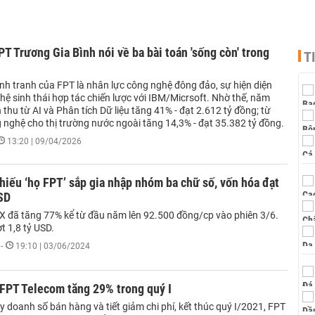
PT Trương Gia Bình nói về ba bài toán 'sống còn' trong
T
ạnh tranh của FPT là nhân lực công nghệ đông đảo, sự hiện diện
hệ sinh thái hợp tác chiến lược với IBM/Micrsoft. Nhờ thế, năm
thu từ AI và Phân tích Dữ liệu tăng 41% - đạt 2.612 tỷ đồng; từ
 nghệ cho thị trường nước ngoài tăng 14,3% - đạt 35.382 tỷ đồng.
13:20 | 09/04/2026
iếu ‘họ FPT’ sắp gia nhập nhóm ba chữ số, vốn hóa đạt
SD
X đã tăng 77% kể từ đầu năm lên 92.500 đồng/cp vào phiên 3/6.
t 1,8 tỷ USD.
-
19:10 | 03/06/2024
 FPT Telecom tăng 29% trong quý I
 doanh số bán hàng và tiết giảm chi phí, kết thúc quý I/2021, FPT