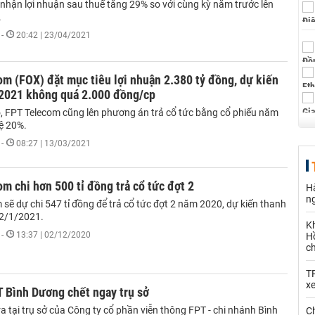
 nhận lợi nhuận sau thuế tăng 29% so với cùng kỳ năm trước lên
.
-
20:42 | 23/04/2021
m (FOX) đặt mục tiêu lợi nhuận 2.380 tỷ đồng, dự kiến
c 2021 không quá 2.000 đồng/cp
, FPT Telecom cũng lên phương án trả cổ tức bằng cổ phiếu năm
lệ 20%.
-
08:27 | 13/03/2021
m chi hơn 500 tỉ đồng trả cổ tức đợt 2
Hà
n
sẽ dự chi 547 tỉ đồng để trả cổ tức đợt 2 năm 2020, dự kiến thanh
2/1/2021.
K
-
13:37 | 02/12/2020
Hồ
c
T
x
 Bình Dương chết ngay trụ sở
ra tại trụ sở của Công ty cổ phần viễn thông FPT - chi nhánh Bình
Ch