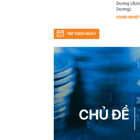
Dương (đườn
Dương).
DOANH NGHIỆP
TÌM THEO NGÀY