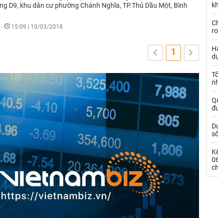
kh
g D9, khu dân cư phường Chánh Nghĩa, TP.Thủ Dầu Một, Bình
Ch
-
15:09 | 10/03/2018
ro
Hà
1
d
Tổ
nh
Qu
đ
Dự
s
Kế
0
c