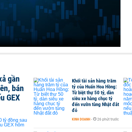
xả gần
Khối tài sản hàng trăm
iên, bán
tỷ của Huấn Hoa Hồng:
Từ biệt thự 50 tỷ, dàn
ếu GEX
siêu xe hàng chục tỷ
đến vườn tùng Nhật đắt
đỏ
KINH DOANH
-
26 phút trước