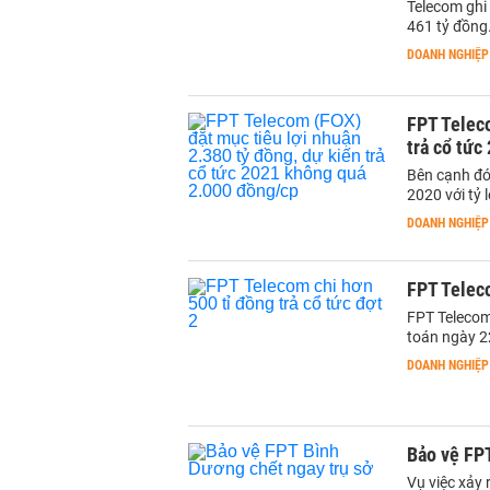
Telecom ghi
461 tỷ đồng
DOANH NGHIỆP
FPT Teleco
trả cổ tứ
Bên cạnh đó
2020 với tỷ 
DOANH NGHIỆP
FPT Teleco
FPT Telecom 
toán ngày 2
DOANH NGHIỆP
Bảo vệ FPT
Vụ việc xảy 