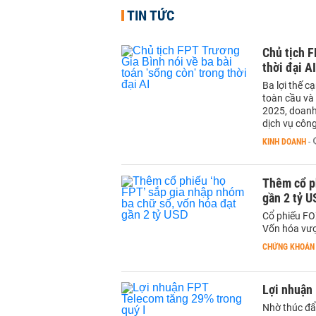
TIN TỨC
Chủ tịch F
thời đại AI
Ba lợi thế c
toàn cầu và 
2025, doanh 
dịch vụ công
KINH DOANH
-
Thêm cổ ph
gần 2 tỷ U
Cổ phiếu FO
Vốn hóa vượ
CHỨNG KHOÁN
Lợi nhuận
Nhờ thúc đẩy