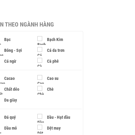
IN THEO NGÀNH HÀNG
Bạc
Bạch Kim
Bông - Sợi
Cá da trơn
Cá ngừ
Cà phê
Cacao
Cao su
Chất dẻo
Chè
Da giày
Đá quý
Dầu - Hạt dầu
Dầu mỏ
Dệt may