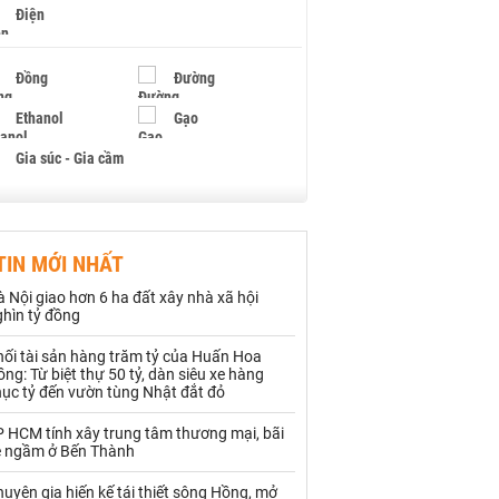
Điện
Đồng
Đường
Ethanol
Gạo
Gia súc - Gia cầm
Giấy
Gỗ
TIN MỚI NHẤT
Hạt điều
Hồ tiêu - Hạt tiêu
 Nội giao hơn 6 ha đất xây nhà xã hội
Khí đốt
ghìn tỷ đồng
hối tài sản hàng trăm tỷ của Huấn Hoa
Kim loại khác
Mắc ca
ng: Từ biệt thự 50 tỷ, dàn siêu xe hàng
hục tỷ đến vườn tùng Nhật đắt đỏ
Muối
Ngũ cốc
P HCM tính xây trung tâm thương mại, bãi
Nhựa - Hạt nhựa
e ngầm ở Bến Thành
uyên gia hiến kế tái thiết sông Hồng, mở