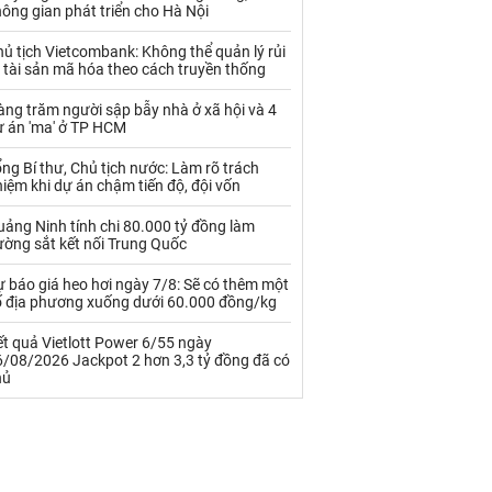
Palladium
Phân bón
ông gian phát triển cho Hà Nội
Rau - Củ -Quả
Sắt thép
ủ tịch Vietcombank: Không thể quản lý rủi
 tài sản mã hóa theo cách truyền thống
Sữa
ng trăm người sập bẫy nhà ở xã hội và 4
ự án 'ma' ở TP HCM
Than
Thức ăn chăn nuôi
ng Bí thư, Chủ tịch nước: Làm rõ trách
iệm khi dự án chậm tiến độ, đội vốn
Thủy hải sản khác
Tôm
ảng Ninh tính chi 80.000 tỷ đồng làm
Vàng
ường sắt kết nối Trung Quốc
 báo giá heo hơi ngày 7/8: Sẽ có thêm một
VLXD khác
Xăng dầu
ố địa phương xuống dưới 60.000 đồng/kg
Xi măng - Clynker
t quả Vietlott Power 6/55 ngày
6/08/2026 Jackpot 2 hơn 3,3 tỷ đồng đã có
hủ