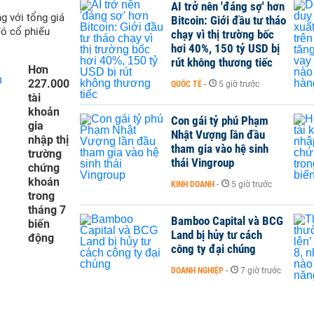
AI trở nên 'đáng sợ' hơn
g với tổng giá
Bitcoin: Giới đầu tư tháo
đó cổ phiếu
chạy vì thị trường bốc
hơi 40%, 150 tỷ USD bị
rút không thương tiếc
Hơn
227.000
QUỐC TẾ
-
5 giờ trước
tài
khoản
Con gái tỷ phú Phạm
gia
Nhật Vượng lần đầu
nhập thị
tham gia vào hệ sinh
trường
thái Vingroup
chứng
khoán
KINH DOANH
-
5 giờ trước
trong
tháng 7
Bamboo Capital và BCG
biến
Land bị hủy tư cách
động
công ty đại chúng
DOANH NGHIỆP
-
7 giờ trước