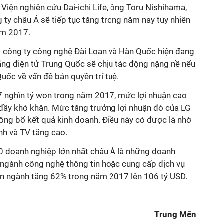
 Viện nghiên cứu Dai-ichi Life, ông Toru Nishihama,
g ty châu Á sẽ tiếp tục tăng trong năm nay tuy nhiên
ăm 2017.
ác công ty công nghệ Đài Loan và Hàn Quốc hiện đang
ãng điện tử Trung Quốc sẽ chịu tác động nặng nề nếu
ốc về vấn đề bản quyền trí tuệ.
7 nghìn tỷ won trong năm 2017, mức lợi nhuận cao
đầy khó khăn. Mức tăng trưởng lợi nhuận đó của LG
công bố kết quả kinh doanh. Điều này có được là nhờ
ình và TV tăng cao.
 doanh nghiệp lớn nhất châu Á là những doanh
 ngành công nghệ thông tin hoặc cung cấp dịch vụ
àn ngành tăng 62% trong năm 2017 lên 106 tỷ USD.
Trung Mến