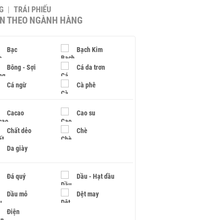
G
TRÁI PHIẾU
IN THEO NGÀNH HÀNG
Bạc
Bạch Kim
Bông - Sợi
Cá da trơn
Cá ngừ
Cà phê
Cacao
Cao su
Chất dẻo
Chè
Da giày
Đá quý
Dầu - Hạt dầu
Dầu mỏ
Dệt may
Điện