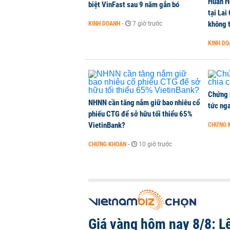
Huấn H
biệt VinFast sau 9 năm gắn bó
tại Lai
Quốc hội: Công khai tiêu chí xác
không t
KINH DOANH
-
7 giờ trước
sách đặc thù
THỜI SỰ
-
3 giờ trước
KINH D
Thành lập khu công nghệ cao Hưn
NHÀ ĐẤT
-
4 giờ trước
Chứng 
NHNN cần tăng nắm giữ bao nhiêu cổ
tức nga
phiếu CTG để sở hữu tối thiểu 65%
VietinBank?
CHỨNG 
CHỨNG KHOÁN
-
10 giờ trước
Giá vàng hôm nay 8/8: L