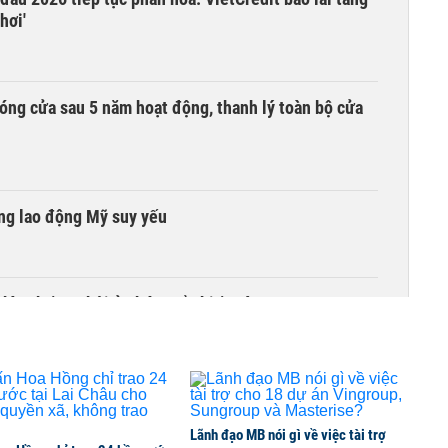
hơi'
óng cửa sau 5 năm hoạt động, thanh lý toàn bộ cửa
ờng lao động Mỹ suy yếu
hìn thấy cơ hội ở nhóm cổ phiếu nào?
phiếu với tỷ lệ 1:1 để tăng thanh khoản
Lãnh đạo MB nói gì về việc tài trợ