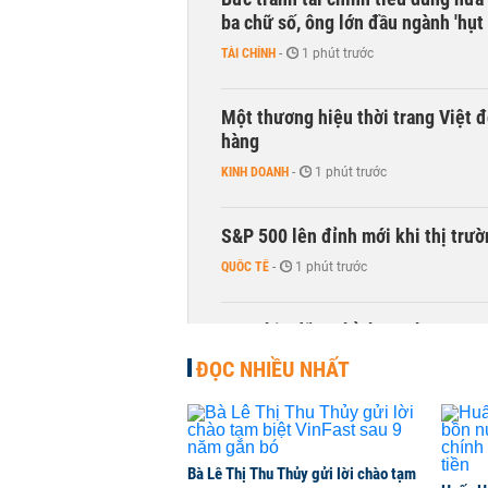
ba chữ số, ông lớn đầu ngành 'hụt 
TÀI CHÍNH
-
1 phút trước
Một thương hiệu thời trang Việt đ
hàng
KINH DOANH
-
1 phút trước
S&P 500 lên đỉnh mới khi thị trư
QUỐC TẾ
-
1 phút trước
Sau nhịp điều chỉnh mạnh, CTCK n
CHỨNG KHOÁN
-
1 phút trước
ĐỌC NHIỀU NHẤT
Điện Máy Xanh muốn phát hành cổ 
DOANH NGHIỆP
-
1 phút trước
Bà Lê Thị Thu Thủy gửi lời chào tạm