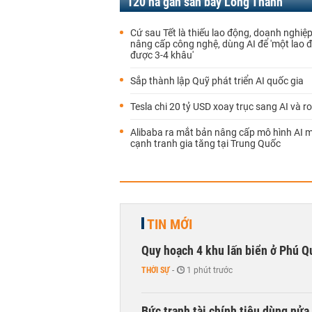
120 ha gần sân bay Long Thành
Cứ sau Tết là thiếu lao động, doanh nghiệ
nâng cấp công nghệ, dùng AI để 'một lao 
được 3-4 khâu'
Sắp thành lập Quỹ phát triển AI quốc gia
Tesla chi 20 tỷ USD xoay trục sang AI và r
Alibaba ra mắt bản nâng cấp mô hình AI m
cạnh tranh gia tăng tại Trung Quốc
TIN MỚI
Quy hoạch 4 khu lấn biển ở Phú Q
THỜI SỰ
-
1 phút trước
Bức tranh tài chính tiêu dùng nửa