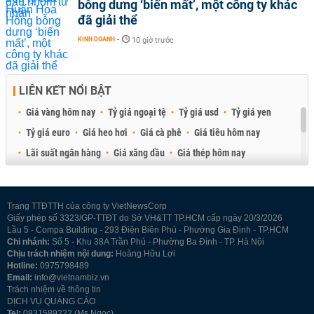
bỗng dưng ‘biến mất’, một công ty khác
đã giải thể
KINH DOANH
-
10 giờ trước
LIÊN KẾT NỔI BẬT
Giá vàng hôm nay
Tỷ giá ngoại tệ
Tỷ giá usd
Tỷ giá yen
Tỷ giá euro
Giá heo hơi
Giá cà phê
Giá tiêu hôm nay
Lãi suất ngân hàng
Giá xăng dầu
Giá thép hôm nay
Giá sầu riêng
Giá thịt heo
Giá gạo
Giá cao su
Best Retail Brokers
Diễn đàn đầu tư Việt Nam 2026
Trang TTĐTTH của công ty VietNewsCorp
Giấy phép số 3323/GP-TTĐT do Sở VH&TT TP.HCM cấp ngày 20/3/2026
Lầu 5 - Compa Building - 293 Điện Biên Phủ - Phường Gia Định - TP.HCM
Chi nhánh:
Số 5 - Khu 38A Trần Phú - Phường Ba Đình - TP. Hà Nội
Chịu trách nhiệm nội dung:
Hoàng Hữu Lợi
Hotline:
0975798489
Email:
info@vietnambiz.vn
Trách nhiệm về thông tin
DỊCH VỤ QUẢNG CÁO
Tel:
0931589222 (Ms Ngọc)