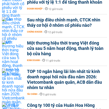
phiếu với tỷ lệ 1:1 để tăng thanh khoản
DOANH NGHIỆP
-
12 giờ trước
Sau nhịp điều chỉnh mạnh, CTCK nhìn
thấy cơ hội ở nhóm cổ phiếu nào?
CHỨNG KHOÁN
-
12 giờ trước
Một thương hiệu thời trang Việt đóng
cửa sau 5 năm hoạt động, thanh lý toàn
bộ cửa hàng
KINH DOANH
-
11 giờ trước
TOP 10 ngân hàng lãi lớn nhất từ kinh
doanh ngoại hối nửa đầu năm 2026:
Vietcombank quán quân, ACB dẫn đầu
nhóm tư nhân
TÀI CHÍNH
-
5 giờ trước
Công ty 100 tỷ của Huấn Hoa Hồng