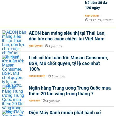
trả tiền tối đa
120 ngày
KINH DOANH
-
09:47 | 24/07/2026
AEON bán mảng siêu thị tại Thái Lan,
dồn lực cho ‘cuộc chiến’ tại Việt Nam
KINH DOANH
-
4 giờ trước
Lịch cổ tức tuần tới: Masan Consumer,
BSR, MB chốt quyền, tỷ lệ cao nhất
100%
DOANH NGHIỆP
-
5 giờ trước
Ngân hàng Trung ương Trung Quốc mua
thêm 20 tấn vàng trong tháng 7
HÀNG HÓA
-
4 giờ trước
Điện Máy Xanh muốn phát hành cổ