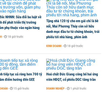
.000 đồng/lít từ chiều 6/8
đốc NHNN: Sửa đổi ba luật về
Tặng nhà 120 tỷ cho em gái chỉ là bề
nh để phát triển thị trường
nổi, Mai Phương Thúy còn sở hữu
iảm phụ thuộc vào ngân hàng
danh mục đầu tư từ chứng khoán, trái
biến chung cư thành tiêu sản'
phiếu tới nhà hàng, phim ảnh
NH
-
18 giờ trước
KINH DOANH
-
18 giờ trước
h tiếp tục xả ròng hơn 700 tỷ
Hoá chất Đức Giang công bố hai ứng
tâm điểm hướng đến GEE
viên HĐQT, cổ phiếu DGC tăng trần
KHOÁN
-
15 giờ trước
DOANH NGHIỆP
-
1 phút trước