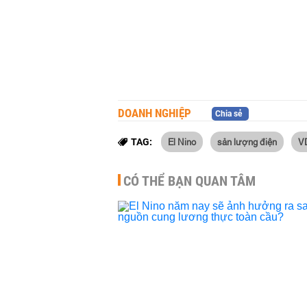
DOANH NGHIỆP
Chia sẻ
El Nino
sản lượng điện
V
TAG:
CÓ THỂ BẠN QUAN TÂM