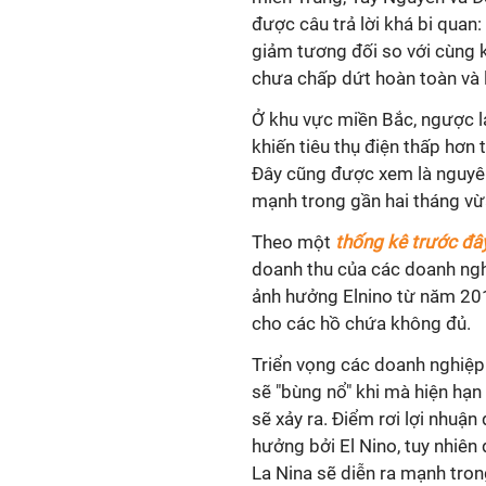
được câu trả lời khá bi qua
giảm tương đối so với cùng 
chưa chấp dứt hoàn toàn và 
Ở khu vực miền Bắc, ngược l
khiến tiêu thụ điện thấp hơn
Đây cũng được xem là nguyê
mạnh trong gần hai tháng vừ
Theo một
thống kê trước đâ
doanh thu của các doanh ngh
ảnh hưởng Elnino từ năm 20
cho các hồ chứa không đủ.
Triển vọng các doanh nghiệp
sẽ "bùng nổ" khi mà hiện hạ
sẽ xảy ra. Điểm rơi lợi nhuậ
hưởng bởi El Nino, tuy nhiên 
La Nina sẽ diễn ra mạnh tro