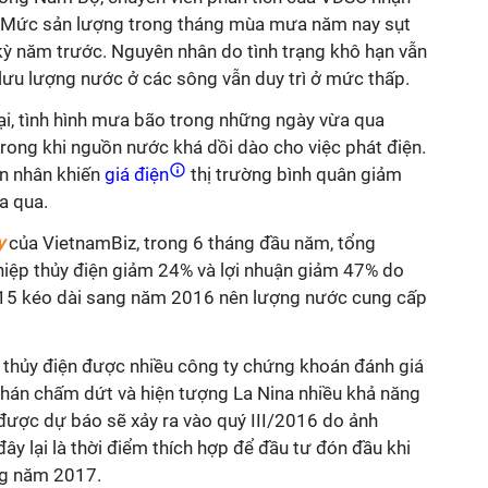
n: Mức sản lượng trong tháng mùa mưa năm nay sụt
kỳ năm trước. Nguyên nhân do tình trạng khô hạn vẫn
lưu lượng nước ở các sông vẫn duy trì ở mức thấp.
ại, tình hình mưa bão trong những ngày vừa qua
 trong khi nguồn nước khá dồi dào cho việc phát điện.
n nhân khiến
giá điện
thị trường bình quân giảm
a qua.
y
của VietnamBiz, trong 6 tháng đầu năm, tổng
iệp thủy điện giảm 24% và lợi nhuận giảm 47% do
15 kéo dài sang năm 2016 nên lượng nước cung cấp
 thủy điện được nhiều công ty chứng khoán đánh giá
n hán chấm dứt và hiện tượng La Nina nhiều khả năng
n được dự báo sẽ xảy ra vào quý III/2016 do ảnh
đây lại là thời điểm thích hợp để đầu tư đón đầu khi
ng năm 2017.