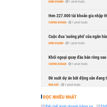
KINH DOANH
-
1 phút trước
Hơn 227.000 tài khoản gia nhập t
CHỨNG KHOÁN
-
1 phút trước
Cuộc đua 'xuống phố' của ngân hà
KINH DOANH
-
1 phút trước
Khối ngoại quay đầu bán ròng sau 
CHỨNG KHOÁN
-
1 phút trước
Đề xuất dự án bất động sản đang
NHÀ ĐẤT
-
1 phút trước
ĐỌC NHIỀU NHẤT
Thị trường thường ‘phất lên’ tro
CHỨNG KHOÁN
-
1 phút trước