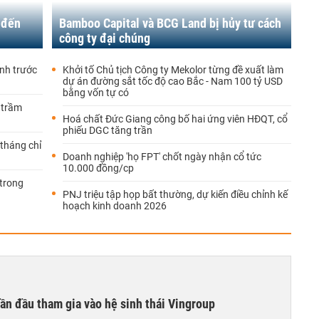
 đến
Bamboo Capital và BCG Land bị hủy tư cách
công ty đại chúng
ành trước
Khởi tố Chủ tịch Công ty Mekolor từng đề xuất làm
dự án đường sắt tốc độ cao Bắc - Nam 100 tỷ USD
bằng vốn tự có
 trầm
Hoá chất Đức Giang công bố hai ứng viên HĐQT, cổ
phiếu DGC tăng trần
tháng chỉ
Doanh nghiệp 'họ FPT' chốt ngày nhận cổ tức
10.000 đồng/cp
trong
PNJ triệu tập họp bất thường, dự kiến điều chỉnh kế
hoạch kinh doanh 2026
ần đầu tham gia vào hệ sinh thái Vingroup