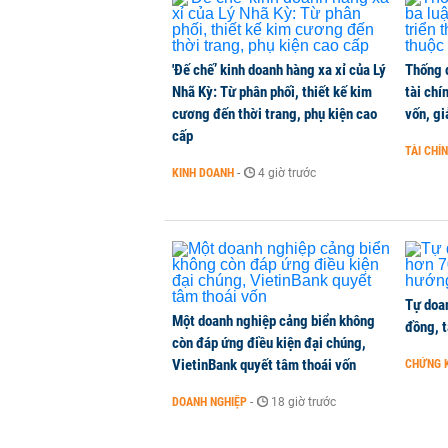
Giá xăng dầu đồng loạt giảm hơn 1
'Đế chế’ kinh doanh hàng xa xỉ của Lý
Thống 
HÀNG HÓA
-
1 phút trước
Nhã Kỳ: Từ phân phối, thiết kế kim
tài chí
cương đến thời trang, phụ kiện cao
vốn, g
cấp
'Giới hạn thời hạn sử dụng không 
TÀI CHÍ
NHÀ ĐẤT
-
1 phút trước
KINH DOANH
-
4 giờ trước
Tự doan
Một doanh nghiệp cảng biển không
đồng, 
còn đáp ứng điều kiện đại chúng,
VietinBank quyết tâm thoái vốn
CHỨNG 
DOANH NGHIỆP
-
18 giờ trước