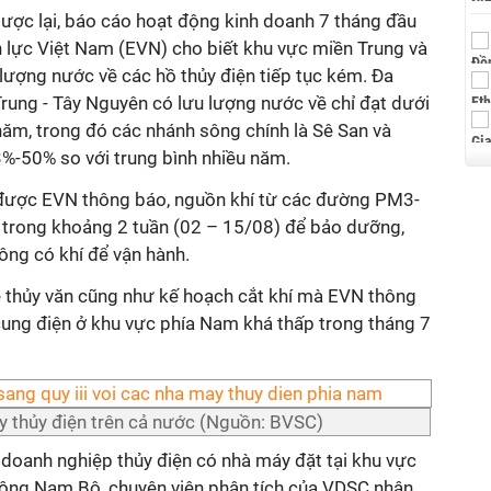
gược lại, báo cáo hoạt động kinh doanh 7 tháng đầu
lực Việt Nam (EVN) cho biết khu vực miền Trung và
lượng nước về các hồ thủy điện tiếp tục kém. Đa
rung - Tây Nguyên có lưu lượng nước về chỉ đạt dưới
năm, trong đó các nhánh sông chính là Sê San và
3%-50% so với trung bình nhiều năm.
 được EVN thông báo, nguồn khí từ các đường PM3-
 trong khoảng 2 tuần (02 – 15/08) để bảo dưỡng,
ông có khí để vận hành.
ề thủy văn cũng như kế hoạch cắt khí mà EVN thông
ung điện ở khu vực phía Nam khá thấp trong tháng 7
y thủy điện trên cả nước (Nguồn: BVSC)
c doanh nghiệp thủy điện có nhà máy đặt tại khu vực
Đông Nam Bộ, chuyên viên phân tích của VDSC nhận