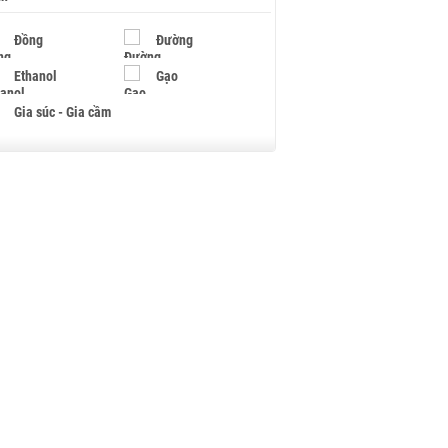
Đồng
Đường
Ethanol
Gạo
Gia súc - Gia cầm
Giấy
Gỗ
Hạt điều
Hồ tiêu - Hạt tiêu
Khí đốt
Kim loại khác
Mắc ca
Muối
Ngũ cốc
Nhựa - Hạt nhựa
Palladium
Phân bón