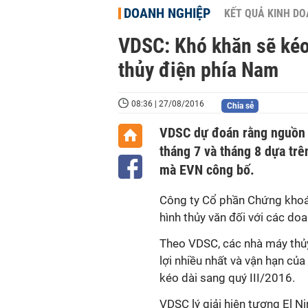
DOANH NGHIỆP
KẾT QUẢ KINH D
VDSC: Khó khăn sẽ kéo 
thủy điện phía Nam
08:36 | 27/08/2016
Chia sẻ
VDSC dự đoán rằng nguồn 
tháng 7 và tháng 8 dựa trê
mà EVN công bố.
Công ty Cổ phần Chứng khoán
hình thủy văn đối với các doa
Theo VDSC, các nhà máy thủ
lợi nhiều nhất và vận hạn củ
kéo dài sang quý III/2016.
VDSC lý giải hiện tượng El N