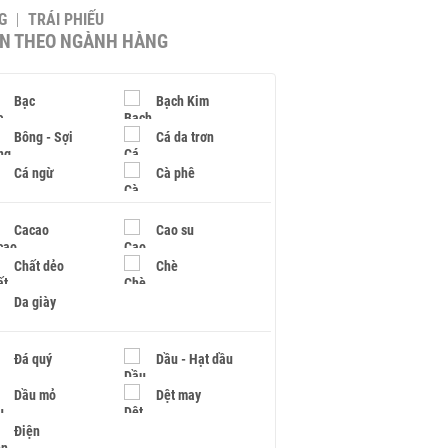
G
TRÁI PHIẾU
IN THEO NGÀNH HÀNG
Bạc
Bạch Kim
Bông - Sợi
Cá da trơn
Cá ngừ
Cà phê
Cacao
Cao su
Chất dẻo
Chè
Da giày
Đá quý
Dầu - Hạt dầu
Dầu mỏ
Dệt may
Điện