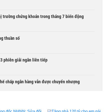
hị trường chứng khoán trong tháng 7 biến động
ng thuần số
3 phiên giải ngân liên tiếp
 thế chấp ngân hàng vẫn được chuyển nhượng
ng tháng 8, nhóm ngành nào có tiềm năng dẫn sóng?