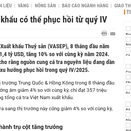
 LIỆU
VÀNG
NÔNG SẢN
BÁO CÁO NGÀNH HÀNG
GIAO T
T
 khẩu có thể phục hồi từ quý IV
 Xuất khẩu Thuỷ sản (VASEP), 8 tháng đầu năm
 1,4 tỷ USD, tăng 10% so với cùng kỳ năm 2024.
ho rằng nguồn cung cá tra nguyên liệu đang dần
ó xu hướng phục hồi trong quý IV/2025.
ị trường Trung Quốc & Hồng Kông trong 8 tháng đầu
ởng âm giảm 4% so với cùng kỳ, chỉ đạt 357 triệu
g tổng cá tra Việt Nam xuất khẩu.
tra sang thị trường này cũng giảm 4% so với cùng kỳ,
ành trụ cột tăng trưởng