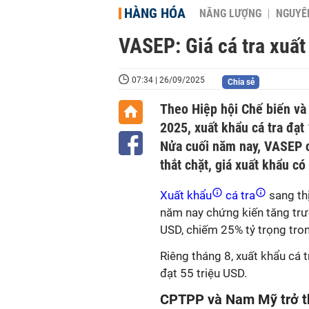
HÀNG HÓA
NĂNG LƯỢNG
NGUYÊN
VASEP: Giá cá tra xuất
07:34 | 26/09/2025
Chia sẻ
Theo Hiệp hội Chế biến và
2025, xuất khẩu cá tra đạt
Nửa cuối năm nay, VASEP c
thắt chặt, giá xuất khẩu c
Xuất khẩu
cá tra
sang th
năm nay chứng kiến tăng trư
USD, chiếm 25% tỷ trọng tron
Riêng tháng 8, xuất khẩu cá 
đạt 55 triệu USD.
CPTPP và Nam Mỹ trở th