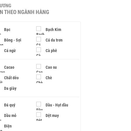
HƯƠNG
IN THEO NGÀNH HÀNG
Bạc
Bạch Kim
Bông - Sợi
Cá da trơn
Cá ngừ
Cà phê
Cacao
Cao su
Chất dẻo
Chè
Da giày
Đá quý
Dầu - Hạt dầu
Dầu mỏ
Dệt may
Điện