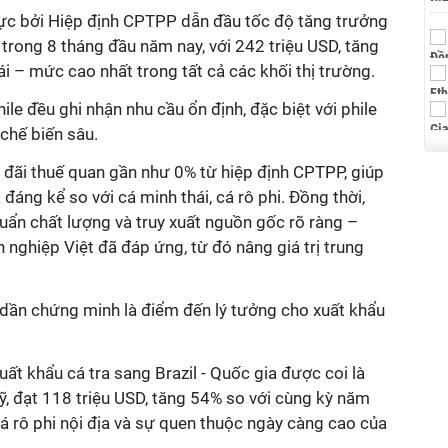
lực bởi Hiệp định CPTPP dẫn đầu tốc độ tăng trưởng
trong 8 tháng đầu năm nay, với 242 triệu USD, tăng
 – mức cao nhất trong tất cả các khối thị trường.
le đều ghi nhận nhu cầu ổn định, đặc biệt với phile
chế biến sâu.
đãi thuế quan gần như 0% từ hiệp định CPTPP, giúp
 đáng kể so với cá minh thái, cá rô phi. Đồng thời,
uẩn chất lượng và truy xuất nguồn gốc rõ ràng –
nghiệp Việt đã đáp ứng, từ đó nâng giá trị trung
ần chứng minh là điểm đến lý tưởng cho xuất khẩu
uất khẩu cá tra sang Brazil - Quốc gia được coi là
 đạt 118 triệu USD, tăng 54% so với cùng kỳ năm
cá rô phi nội địa và sự quen thuộc ngày càng cao của