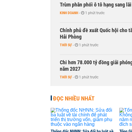
Trùm phân phối ô tô hạng sang lã
KINH DOANH
-
1 phút trước
Chính phủ đề xuất Quốc hội cho tă
Hải Phòng
THỜI SỰ
-
1 phút trước
Chi hơn 78.000 tỷ đồng giải phóng
năm 2027
THỜI SỰ
-
1 phút trước
Tái cấu trúc đúng hướng, Nam Hoa 
ĐỌC NHIỀU NHẤT
2026
CHUYỂN ĐỘNG THỊ TRƯỜNG
-
1 phút trước
Doanh nghiệp 'họ FPT' chốt ngày 
Thống đốc NHNN: Sửa đổi ba luật về
Tổng G