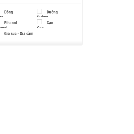
Đồng
Đường
Ethanol
Gạo
Gia súc - Gia cầm
Giấy
Gỗ
Hạt điều
Hồ tiêu - Hạt tiêu
Khí đốt
Kim loại khác
Mắc ca
Muối
Ngũ cốc
Nhựa - Hạt nhựa
Palladium
Phân bón