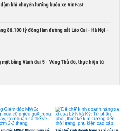
i đậm khi chuyển hướng buôn xe VinFast
ng 86.100 tỷ đồng làm đường sắt Lào Cai - Hà Nội -
 mặt bằng Vành đai 5 - Vùng Thủ đô, thực hiện từ
hái trái ngọt trong kết quả kinh doanh nửa đầu
nhận cổ tức 10.000 đồng/cp
iám đốc MWG: Không mua cổ
'Đế chế’ kinh doanh hàng xa xỉ của Lý