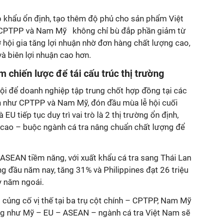
p khẩu ổn định, tạo thêm độ phủ cho sản phẩm Việt
ực CPTPP và Nam Mỹ không chỉ bù đắp phần giảm từ
hội gia tăng lợi nhuận nhờ đơn hàng chất lượng cao,
và biên lợi nhuận cao hơn.
 chiến lược để tái cấu trúc thị trường
hội để doanh nghiệp tập trung chốt hợp đồng tại các
h như CPTPP và Nam Mỹ, đón đầu mùa lễ hội cuối
U tiếp tục duy trì vai trò là 2 thị trường ổn định,
 cao – buộc ngành cá tra nâng chuẩn chất lượng để
ASEAN tiềm năng, với xuất khẩu cá tra sang Thái Lan
ng đầu năm nay, tăng 31% và Philippines đạt 26 triệu
ỳ năm ngoái.
củng cố vị thế tại ba trụ cột chính – CPTPP, Nam Mỹ
ống như Mỹ – EU – ASEAN – ngành cá tra Việt Nam sẽ