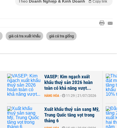
Theo
Doanh Nghiệp & Kinh Doanh
Copy link
giá cá tra xuất khẩu
giá cá tra giống
VASEP: Kim ngạch xuất
khẩu thuỷ sản 2026 hoàn
toàn có khả năng vượt...
HÀNG HÓA
-
11:29 | 21/07/2026
Xuất khẩu thuỷ sản sang Mỹ,
Trung Quốc tăng vọt trong
tháng 6