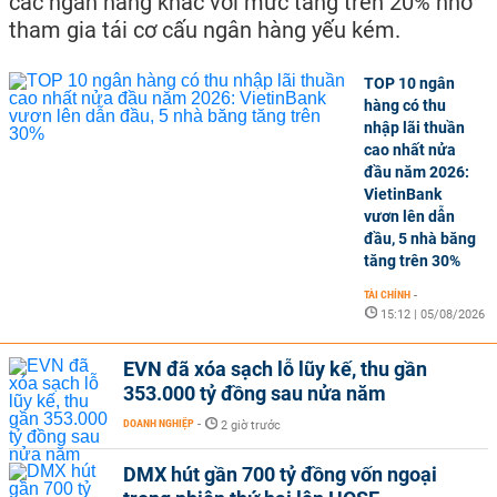
các ngân hàng khác với mức tăng trên 20% nhờ
tham gia tái cơ cấu ngân hàng yếu kém.
TOP 10 ngân
hàng có thu
nhập lãi thuần
cao nhất nửa
đầu năm 2026:
VietinBank
vươn lên dẫn
đầu, 5 nhà băng
tăng trên 30%
TÀI CHÍNH
-
15:12 | 05/08/2026
EVN đã xóa sạch lỗ lũy kế, thu gần
353.000 tỷ đồng sau nửa năm
DOANH NGHIỆP
-
2 giờ trước
DMX hút gần 700 tỷ đồng vốn ngoại