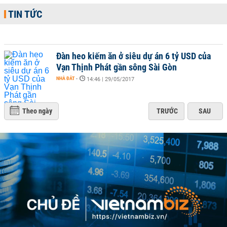
TIN TỨC
Đàn heo kiếm ăn ở siêu dự án 6 tỷ USD của
Vạn Thịnh Phát gần sông Sài Gòn
NHÀ ĐẤT
-
14:46 | 29/05/2017
Theo ngày
TRƯỚC
SAU