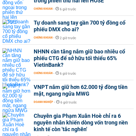
trong phiên thứ hai lên HOSE
CHỨNG KHOÁN
-
6 giờ trước
Tự doanh sang tay gần 700 tỷ đồng cổ
phiếu DMX cho ai?
CHỨNG KHOÁN
-
2 giờ trước
NHNN cần tăng nắm giữ bao nhiêu cổ
phiếu CTG để sở hữu tối thiểu 65%
VietinBank?
CHỨNG KHOÁN
-
6 giờ trước
VNPT nắm giữ hơn 62.000 tỷ đồng tiền
mặt, ngang ngửa MWG
DOANH NGHIỆP
-
6 giờ trước
Chuyên gia Phạm Xuân Hoè chỉ ra 6
nguyên nhân khiến dòng vốn trong nền
kinh tế còn 'tắc nghẽn'