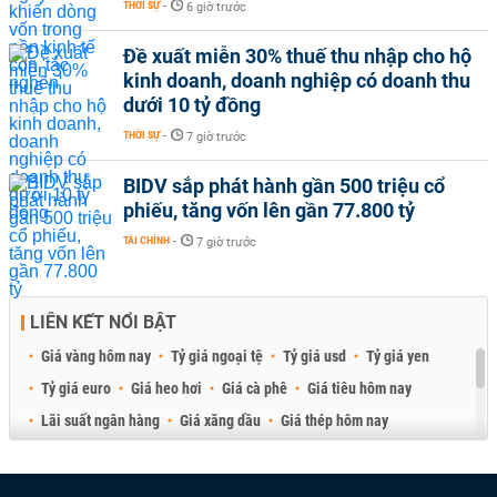
THỜI SỰ
-
6 giờ trước
Đề xuất miễn 30% thuế thu nhập cho hộ
kinh doanh, doanh nghiệp có doanh thu
dưới 10 tỷ đồng
THỜI SỰ
-
7 giờ trước
BIDV sắp phát hành gần 500 triệu cổ
phiếu, tăng vốn lên gần 77.800 tỷ
TÀI CHÍNH
-
7 giờ trước
LIÊN KẾT NỔI BẬT
Giá vàng hôm nay
Tỷ giá ngoại tệ
Tỷ giá usd
Tỷ giá yen
Tỷ giá euro
Giá heo hơi
Giá cà phê
Giá tiêu hôm nay
Lãi suất ngân hàng
Giá xăng dầu
Giá thép hôm nay
Giá sầu riêng
Giá thịt heo
Giá gạo
Giá cao su
Best Retail Brokers
Diễn đàn đầu tư Việt Nam 2026