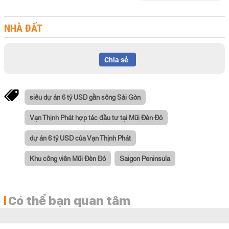
NHÀ ĐẤT
Chia sẻ
siêu dự án 6 tỷ USD gần sông Sài Gòn
Vạn Thịnh Phát hợp tác đầu tư tại Mũi Đèn Đỏ
dự án 6 tỷ USD của Vạn Thịnh Phát
Khu công viên Mũi Đèn Đỏ
Saigon Peninsula
Có thể bạn quan tâm