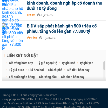
kinh doanh, doanh nghiệp có doanh thu
dưới 10 tỷ đồng
THỜI SỰ
-
6 giờ trước
BIDV sắp phát hành gần 500 triệu cổ
phiếu, tăng vốn lên gần 77.800 tỷ
TÀI CHÍNH
-
5 giờ trước
LIÊN KẾT NỔI BẬT
Giá vàng hôm nay
Tỷ giá ngoại tệ
Tỷ giá usd
Tỷ giá yen
Tỷ giá euro
Giá heo hơi
Giá cà phê
Giá tiêu hôm nay
Lãi suất ngân hàng
Giá xăng dầu
Giá thép hôm nay
Giá sầu riêng
Giá thịt heo
Giá gạo
Giá cao su
Best Retail Brokers
Diễn đàn đầu tư Việt Nam 2026
Trang TTĐTTH của công ty VietNewsCorp
Giấy phép số 3323/GP-TTĐT do Sở VH&TT TP.HCM cấp ngày 20/3/2026
Lầu 5 - Compa Building - 293 Điện Biên Phủ - Phường Gia Định - TP.HCM
Chi nhánh:
Số 5 - Khu 38A Trần Phú - Phường Ba Đình - TP. Hà Nội