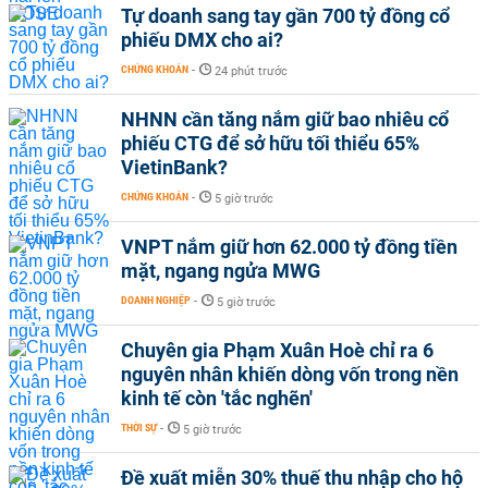
Tự doanh sang tay gần 700 tỷ đồng cổ
phiếu DMX cho ai?
CHỨNG KHOÁN
-
24 phút trước
NHNN cần tăng nắm giữ bao nhiêu cổ
phiếu CTG để sở hữu tối thiểu 65%
VietinBank?
CHỨNG KHOÁN
-
5 giờ trước
VNPT nắm giữ hơn 62.000 tỷ đồng tiền
mặt, ngang ngửa MWG
DOANH NGHIỆP
-
5 giờ trước
Chuyên gia Phạm Xuân Hoè chỉ ra 6
nguyên nhân khiến dòng vốn trong nền
kinh tế còn 'tắc nghẽn'
THỜI SỰ
-
5 giờ trước
Đề xuất miễn 30% thuế thu nhập cho hộ