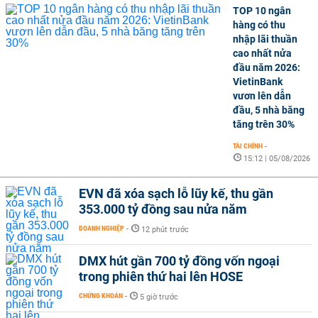
TOP 10 ngân
hàng có thu
nhập lãi thuần
cao nhất nửa
đầu năm 2026:
VietinBank
vươn lên dẫn
đầu, 5 nhà băng
tăng trên 30%
TÀI CHÍNH
-
15:12 | 05/08/2026
EVN đã xóa sạch lỗ lũy kế, thu gần
353.000 tỷ đồng sau nửa năm
DOANH NGHIỆP
-
12 phút trước
DMX hút gần 700 tỷ đồng vốn ngoại
trong phiên thứ hai lên HOSE
CHỨNG KHOÁN
-
5 giờ trước