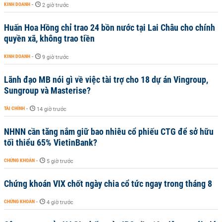
KINH DOANH
-
2 giờ trước
Huấn Hoa Hồng chỉ trao 24 bồn nước tại Lai Châu cho chính
quyền xã, không trao tiền
KINH DOANH
-
9 giờ trước
Lãnh đạo MB nói gì về việc tài trợ cho 18 dự án Vingroup,
Sungroup và Masterise?
TÀI CHÍNH
-
14 giờ trước
NHNN cần tăng nắm giữ bao nhiêu cổ phiếu CTG để sở hữu
tối thiểu 65% VietinBank?
CHỨNG KHOÁN
-
5 giờ trước
Chứng khoán VIX chốt ngày chia cổ tức ngay trong tháng 8
CHỨNG KHOÁN
-
4 giờ trước