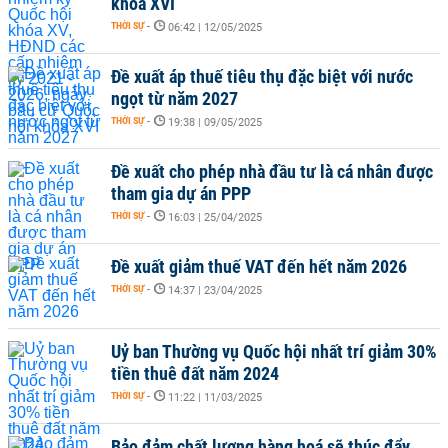
khóa XVI
THỜI SỰ
-
06:42 | 12/05/2025
Đề xuất áp thuế tiêu thụ đặc biệt với nước
ngọt từ năm 2027
THỜI SỰ
-
19:38 | 09/05/2025
Đề xuất cho phép nhà đầu tư là cá nhân được
tham gia dự án PPP
THỜI SỰ
-
16:03 | 25/04/2025
Đề xuất giảm thuế VAT đến hết năm 2026
THỜI SỰ
-
14:37 | 23/04/2025
Uỷ ban Thường vụ Quốc hội nhất trí giảm 30%
tiền thuê đất năm 2024
THỜI SỰ
-
11:22 | 11/03/2025
Bảo đảm chất lượng hàng hoá sẽ thúc đẩy