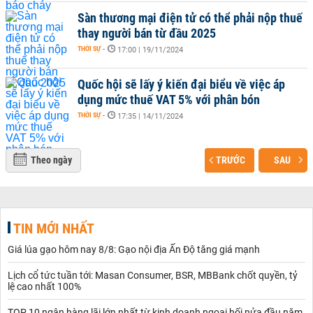
Sàn thương mại điện tử có thể phải nộp thuế
thay người bán từ đầu 2025
THỜI SỰ
-
17:00 | 19/11/2024
Quốc hội sẽ lấy ý kiến đại biểu về việc áp
dụng mức thuế VAT 5% với phân bón
THỜI SỰ
-
17:35 | 14/11/2024
Theo ngày
TRƯỚC
SAU
TIN MỚI NHẤT
Giá lúa gạo hôm nay 8/8: Gạo nội địa Ấn Độ tăng giá mạnh
Lịch cổ tức tuần tới: Masan Consumer, BSR, MBBank chốt quyền, tỷ
lệ cao nhất 100%
TOP 10 ngân hàng lãi lớn nhất từ kinh doanh ngoại hối nửa đầu năm