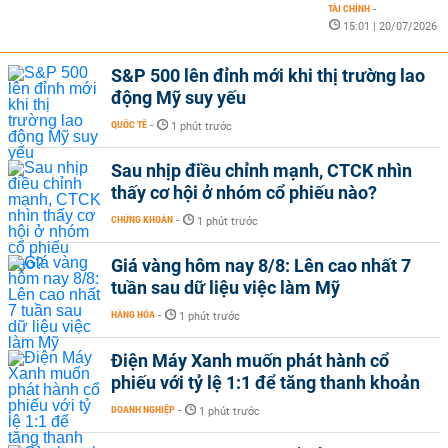
TÀI CHÍNH
-
15:01 | 20/07/2026
S&P 500 lên đỉnh mới khi thị trường lao
động Mỹ suy yếu
QUỐC TẾ
-
1 phút trước
Sau nhịp điều chỉnh mạnh, CTCK nhìn
thấy cơ hội ở nhóm cổ phiếu nào?
CHỨNG KHOÁN
-
1 phút trước
Giá vàng hôm nay 8/8: Lên cao nhất 7
tuần sau dữ liệu việc làm Mỹ
HÀNG HÓA
-
1 phút trước
Điện Máy Xanh muốn phát hành cổ
phiếu với tỷ lệ 1:1 để tăng thanh khoản
DOANH NGHIỆP
-
1 phút trước