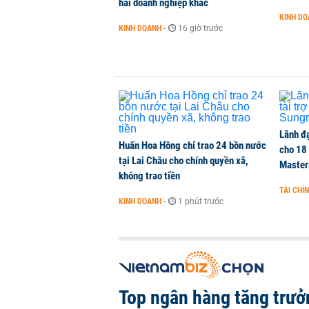
hai doanh nghiệp khác
KINH D
KINH DOANH
-
16 giờ trước
BIDV sắp phát hành gần 500 triệu 
TÀI CHÍNH
-
1 phút trước
Lãnh đạ
Huấn Hoa Hồng chỉ trao 24 bồn nước
cho 18
tại Lai Châu cho chính quyền xã,
Master
không trao tiền
TÀI CHÍ
KINH DOANH
-
1 phút trước
Top ngân hàng tăng trưở