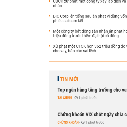
UBCK xử phạt một công ty xây lắp điện và 
nhân
DIC Corp lên tiếng sau án phạt vì dùng vốn 
phiếu sai cam kết
Một công ty bất động sản nhận án phạt h
triệu đồng trước thềm đại hội cổ đông
Xử phạt một CTCK hơn 362 triệu đồng do 
cho vay, báo cáo sai lệch
TIN MỚI
Top ngân hàng tăng trưởng cho v
TÀI CHÍNH
-
1 phút trước
Chứng khoán VIX chốt ngày chia c
CHỨNG KHOÁN
-
1 phút trước