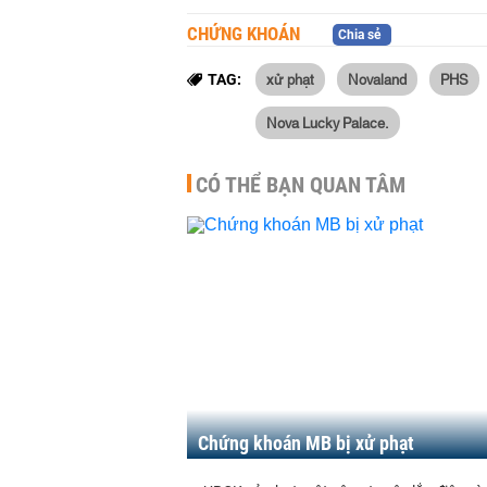
CHỨNG KHOÁN
Chia sẻ
xử phạt
Novaland
PHS
TAG:
Nova Lucky Palace.
CÓ THỂ BẠN QUAN TÂM
Chứng khoán MB bị xử phạt