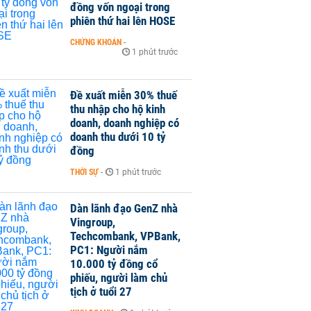
đồng vốn ngoại trong
phiên thứ hai lên HOSE
CHỨNG KHOÁN
-
1 phút trước
Đề xuất miễn 30% thuế
thu nhập cho hộ kinh
doanh, doanh nghiệp có
doanh thu dưới 10 tỷ
đồng
THỜI SỰ
-
1 phút trước
Dàn lãnh đạo GenZ nhà
Vingroup,
Techcombank, VPBank,
PC1: Người nắm
10.000 tỷ đồng cổ
phiếu, người làm chủ
tịch ở tuổi 27