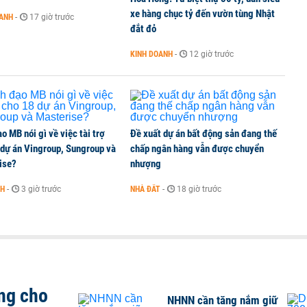
xe hàng chục tỷ đến vườn tùng Nhật
OANH
-
17 giờ trước
đắt đỏ
cổ phiếu, tăng vốn lên gần 77.800 tỷ
KINH DOANH
-
12 giờ trước
o MB nói gì về việc tài trợ
Đề xuất dự án bất động sản đang thế
 dự án Vingroup, Sungroup và
chấp ngân hàng vẫn được chuyển
ise?
nhượng
NH
-
3 giờ trước
NHÀ ĐẤT
-
18 giờ trước
ng cho
NHNN cần tăng nắm giữ