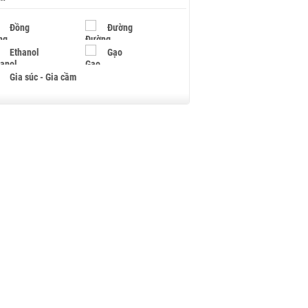
Đồng
Đường
Ethanol
Gạo
Gia súc - Gia cầm
Giấy
Gỗ
Hạt điều
Hồ tiêu - Hạt tiêu
Khí đốt
Kim loại khác
Mắc ca
Muối
Ngũ cốc
Nhựa - Hạt nhựa
Palladium
Phân bón