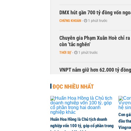
DMX hút gần 700 tỷ đồng vốn ngoạ
CHỨNG KHOÁN
-
1 phút trước
Chuyên gia Phạm Xuân Hoè chỉ ra 
còn 'tắc nghẽn'
THỜI SỰ
-
1 phút trước
VNPT nắm giữ hơn 62.000 tỷ đồn
DOANH NGHIỆP
-
1 phút trước
ĐỌC NHIỀU NHẤT
NHNN cần tăng nắm giữ bao nhiêu
CHỨNG KHOÁN
-
1 phút trước
Con gá
Huấn Hoa Hồng là Chủ tịch doanh
Xuất khẩu linh kiện ô tô của Toyo
đầu tha
nghiệp vốn 100 tỷ, góp cổ phần trong
Vingro
KINH DOANH
-
1 phút trước