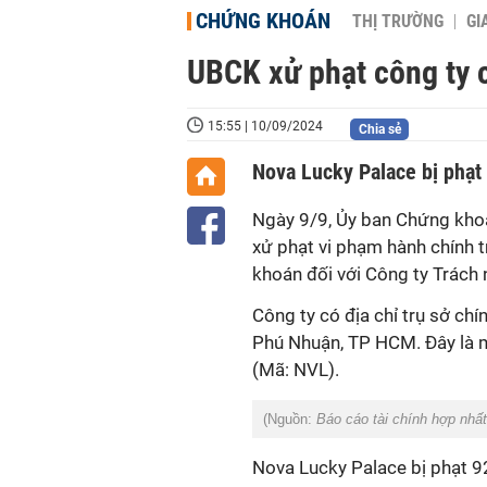
CHỨNG KHOÁN
THỊ TRƯỜNG
GI
UBCK xử phạt công ty 
15:55 | 10/09/2024
Chia sẻ
Nova Lucky Palace bị phạt 
Ngày 9/9, Ủy ban Chứng kho
xử phạt vi phạm hành chính 
khoán đối với Công ty Trách
Công ty có địa chỉ trụ sở ch
Phú Nhuận, TP HCM. Đây là 
(Mã: NVL).
(Nguồn:
Báo cáo tài chính hợp nhất
Nova Lucky Palace bị phạt 92