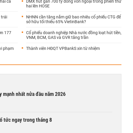
hai cá
DMX hút gần 700 tỷ đồng vốn ngoại trong phiên thứ
hai lên HOSE
trái
NHNN cần tăng nắm giữ bao nhiêu cổ phiếu CTG để
sở hữu tối thiểu 65% VietinBank?
ơn 177
Cổ phiếu doanh nghiệp Nhà nước đồng loạt hút tiền,
VNM, BCM, GAS và GVR tăng trần
vi phạm
Thành viên HĐQT VPBankS xin từ nhiệm
ay mạnh nhất nửa đầu năm 2026
ổ tức ngay trong tháng 8