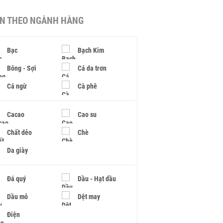
IN THEO NGÀNH HÀNG
Bạc
Bạch Kim
Bông - Sợi
Cá da trơn
Cá ngừ
Cà phê
Cacao
Cao su
Chất dẻo
Chè
Da giày
Đá quý
Dầu - Hạt dầu
Dầu mỏ
Dệt may
Điện