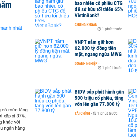
 năm
bao nhiêu cổ phiếu CTG
để sở hữu tối thiểu 65%
VietinBank?
CHỨNG KHOÁN
-
1 phút trước
VNPT nắm giữ hơn
62.000 tỷ đồng tiền
mặt, ngang ngửa MWG
DOANH NGHIỆP
-
1 phút trước
BIDV sắp phát hành gần
500 triệu cổ phiếu, tăng
vốn lên gần 77.800 tỷ
g có mức tăng
TÀI CHÍNH
-
1 phút trước
i xấp xỉ 37%,
g khác với
ấu ngân hàng