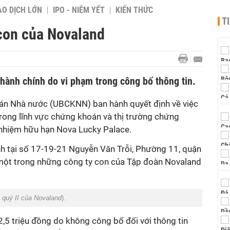
AO DỊCH LỚN
IPO - NIÊM YẾT
KIẾN THỨC
T
con của Novaland
hành chính do vi phạm trong công bố thông tin.
án Nhà nước (UBCKNN) ban hành quyết định về việc
trong lĩnh vực chứng khoán và thị trường chứng
 nhiệm hữu hạn Nova Lucky Palace.
ính tại số 17-19-21 Nguyễn Văn Trỗi, Phường 11, quận
một trong những công ty con của Tập đoàn Novaland
 quý II của Novaland
).
,5 triệu đồng do không công bố đối với thông tin