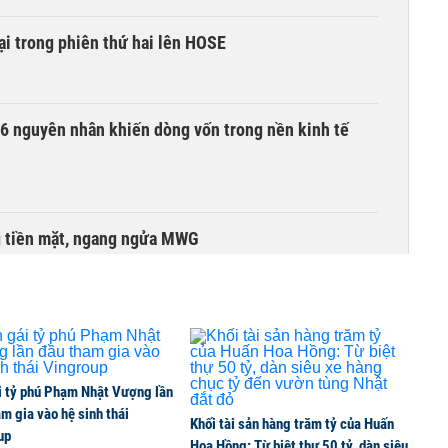
i trong phiên thứ hai lên HOSE
6 nguyên nhân khiến dòng vốn trong nền kinh tế
g tiền mặt, ngang ngửa MWG
 cổ phiếu CTG để sở hữu tối thiểu 65% VietinBank?
i tỷ phú Phạm Nhật Vượng lần
ta Việt Nam vượt mốc 1 tỷ USD
m gia vào hệ sinh thái
Khối tài sản hàng trăm tỷ của Huấn
up
Hoa Hồng: Từ biệt thự 50 tỷ, dàn siêu