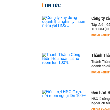
TIN TỨC
Công ty x
Tập đoàn GD
TP HCM (HOS
DOANH NGHIỆP
Thành Thà
Thành Thành
doanh có đi
DOANH NGHIỆP
Đến lượt 
HSC là công
ngoài lên tố
CHỨNG KHOÁN