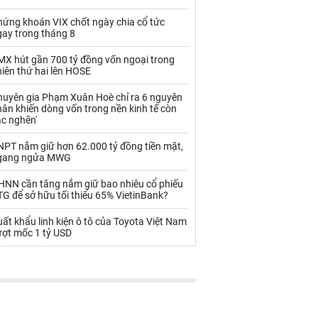
Palladium
Phân bón
hứng khoán VIX chốt ngày chia cổ tức
Rau - Củ -Quả
Sắt thép
gay trong tháng 8
Sữa
MX hút gần 700 tỷ đồng vốn ngoại trong
iên thứ hai lên HOSE
huyên gia Phạm Xuân Hoè chỉ ra 6 nguyên
Than
Thức ăn chăn nuôi
ân khiến dòng vốn trong nền kinh tế còn
ắc nghẽn'
Thủy hải sản khác
Tôm
NPT nắm giữ hơn 62.000 tỷ đồng tiền mặt,
Vàng
gang ngửa MWG
HNN cần tăng nắm giữ bao nhiêu cổ phiếu
VLXD khác
Xăng dầu
G để sở hữu tối thiểu 65% VietinBank?
Xi măng - Clynker
ất khẩu linh kiện ô tô của Toyota Việt Nam
ượt mốc 1 tỷ USD