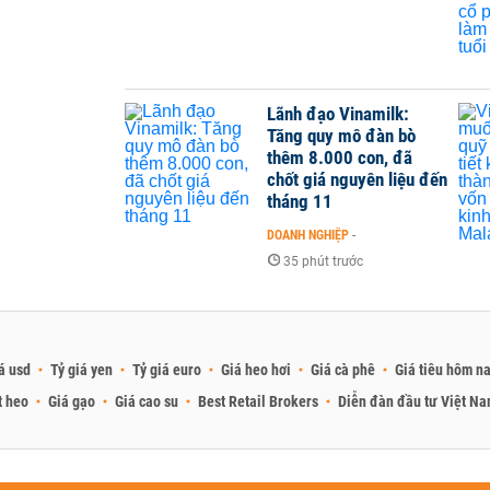
Lãnh đạo Vinamilk:
Tăng quy mô đàn bò
thêm 8.000 con, đã
chốt giá nguyên liệu đến
tháng 11
DOANH NGHIỆP
-
35 phút trước
á usd
Tỷ giá yen
Tỷ giá euro
Giá heo hơi
Giá cà phê
Giá tiêu hôm n
t heo
Giá gạo
Giá cao su
Best Retail Brokers
Diễn đàn đầu tư Việt N