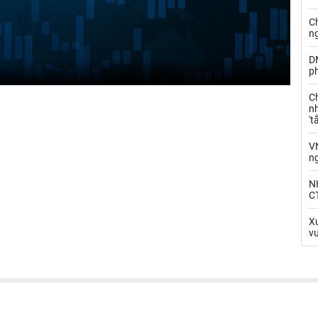
C
n
D
ph
C
nh
't
V
n
N
CT
Xu
v