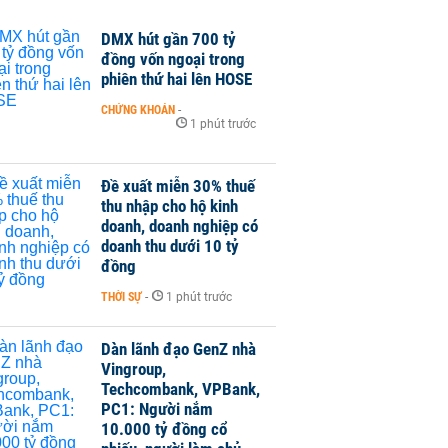
DMX hút gần 700 tỷ
đồng vốn ngoại trong
phiên thứ hai lên HOSE
CHỨNG KHOÁN
-
1 phút trước
Đề xuất miễn 30% thuế
thu nhập cho hộ kinh
doanh, doanh nghiệp có
doanh thu dưới 10 tỷ
đồng
THỜI SỰ
-
1 phút trước
Dàn lãnh đạo GenZ nhà
Vingroup,
Techcombank, VPBank,
PC1: Người nắm
10.000 tỷ đồng cổ