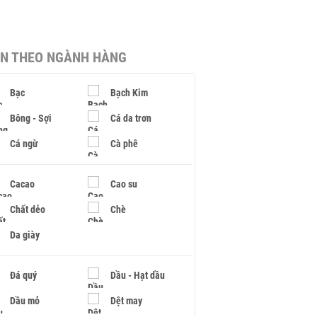
IN THEO NGÀNH HÀNG
Bạc
Bạch Kim
Bông - Sợi
Cá da trơn
Cá ngừ
Cà phê
Cacao
Cao su
Chất dẻo
Chè
Da giày
Đá quý
Dầu - Hạt dầu
Dầu mỏ
Dệt may