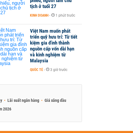
phiếu, người làm chủ
tịch ở tuổi 27
KINH DOANH
-
1 phút trước
Việt Nam muốn phát
triển quỹ hưu trí: Từ tiết
kiệm gia đình thành
nguồn cấp vốn dài hạn
và kinh nghiệm từ
Malaysia
QUỐC TẾ
-
3 giờ trước
ay
Lãi suất ngân hàng
Giá xăng dầu
am 2026