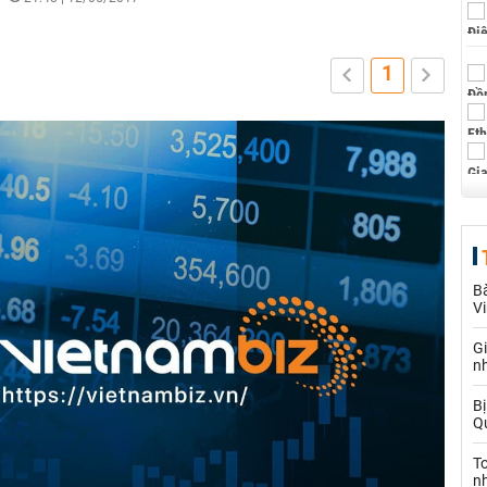
1
Bà
V
G
n
Bị
Qu
T
n