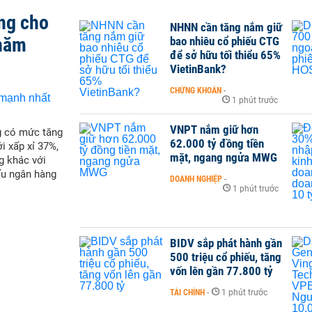
ng cho
NHNN cần tăng nắm giữ
 năm
bao nhiêu cổ phiếu CTG
để sở hữu tối thiểu 65%
VietinBank?
CHỨNG KHOÁN
-
1 phút trước
VNPT nắm giữ hơn
g có mức tăng
62.000 tỷ đồng tiền
i xấp xỉ 37%,
mặt, ngang ngửa MWG
g khác với
ấu ngân hàng
DOANH NGHIỆP
-
1 phút trước
BIDV sắp phát hành gần
500 triệu cổ phiếu, tăng
vốn lên gần 77.800 tỷ
TÀI CHÍNH
-
1 phút trước