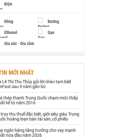
Điện
Đồng
Đường
Ethanol
Gạo
Gia súc - Gia cầm
Giấy
Gỗ
TIN MỚI NHẤT
Hạt điều
Hồ tiêu - Hạt tiêu
 Lê Thị Thu Thủy gửi lời chào tạm biệt
Khí đốt
inFast sau 9 năm gắn bó
iá thép thanh Trung Quốc chạm mức thấp
Kim loại khác
Mắc ca
hất kể từ năm 2016
Muối
Ngũ cốc
 truy thu thuế đặc biệt, giới siêu giàu Trung
ốc hoảng loạn bán tài sản, cổ phiếu
Nhựa - Hạt nhựa
op ngân hàng tăng trưởng cho vay mạnh
hất nửa đầu năm 2026