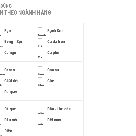
U DÙNG
IN THEO NGÀNH HÀNG
Bạc
Bạch Kim
Bông - Sợi
Cá da trơn
Cá ngừ
Cà phê
Cacao
Cao su
Chất dẻo
Chè
Da giày
Đá quý
Dầu - Hạt dầu
Dầu mỏ
Dệt may
Điện