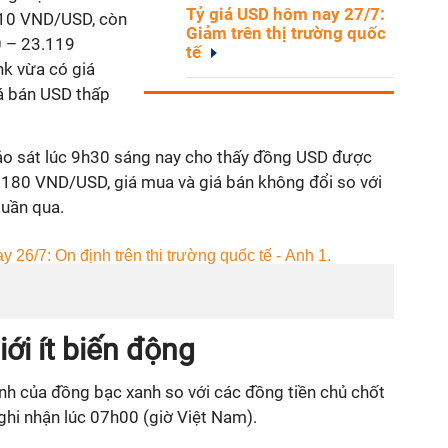
Tỷ giá USD hôm nay 27/7:
910 VND/USD, còn
Giảm trên thị trường quốc
0 – 23.119
tế
k vừa có giá
á bán USD thấp
khảo sát lúc 9h30 sáng nay cho thấy đồng USD được
.180 VND/USD, giá mua và giá bán không đổi so với
tuần qua.
iới ít biến động
h của đồng bạc xanh so với các đồng tiền chủ chốt
ghi nhận lúc 07h00 (giờ Việt Nam).