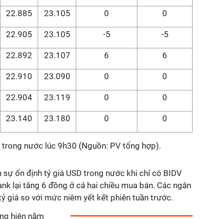
22.885
23.105
0
0
22.905
23.105
-5
-5
22.892
23.107
6
6
22.910
23.090
0
0
22.904
23.119
0
0
23.140
23.180
0
0
g trong nước lúc 9h30 (Nguồn: PV tổng hợp).
 sự ổn định tỷ giá USD trong nước khi chỉ có BIDV
 lại tăng 6 đồng ở cả hai chiều mua bán. Các ngân
tỷ giá so với mức niêm yết kết phiên tuần trước.
àng hiện nằm