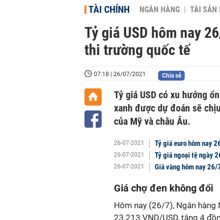
TÀI CHÍNH
NGÂN HÀNG
TÀI SẢN
Tỷ giá USD hôm nay 26/
thi trường quốc tế
07:18 | 26/07/2021
Chia sẻ
Tỷ giá USD có xu hướng ổn 
xanh được dự đoán sẽ chịu
của Mỹ và châu Âu.
Tỷ giá euro hôm nay 2
26-07-2021
Tỷ giá ngoại tệ ngày 2
26-07-2021
Giá vàng hôm nay 26/7
26-07-2021
Giá chợ đen không đổi
Hôm nay (26/7), Ngân hàng
23.213 VND/USD, tăng 4 đồng