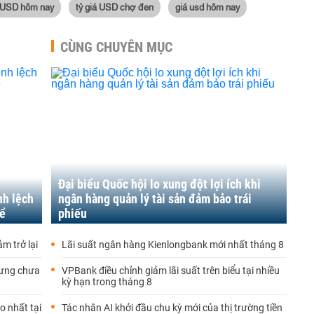
á USD hôm nay
tỷ giá USD chợ đen
giá usd hôm nay
CÙNG CHUYÊN MỤC
Đại biểu Quốc hội lo xung đột lợi ích khi
nh lệch
ngân hàng quản lý tài sản đảm bảo trái
kể
phiếu
m trở lại
Lãi suất ngân hàng Kienlongbank mới nhất tháng 8
hưng chưa
VPBank điều chỉnh giảm lãi suất trên biểu tại nhiều
kỳ hạn trong tháng 8
o nhất tại
Tác nhân AI khởi đầu chu kỳ mới của thị trường tiền