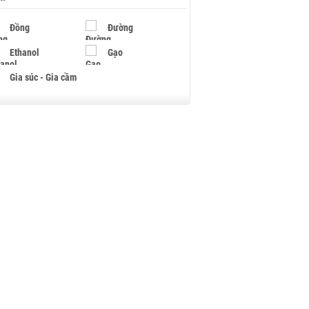
Đồng
Đường
Ethanol
Gạo
Gia súc - Gia cầm
Giấy
Gỗ
Hạt điều
Hồ tiêu - Hạt tiêu
Khí đốt
Kim loại khác
Mắc ca
Muối
Ngũ cốc
Nhựa - Hạt nhựa
Palladium
Phân bón