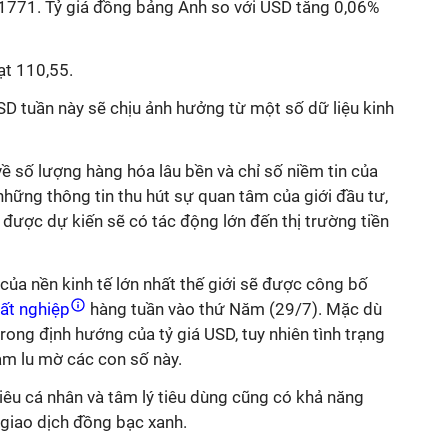
1,1771. Tỷ giá đồng bảng Anh so với USD tăng 0,06%
ạt 110,55.
USD tuần này sẽ chịu ảnh hưởng từ một số dữ liệu kinh
ề số lượng hàng hóa lâu bền và chỉ số niềm tin của
 những thông tin thu hút sự quan tâm của giới đầu tư,
g được dự kiến sẽ có tác động lớn đến thị trường tiền
 của nền kinh tế lớn nhất thế giới sẽ được công bố
ất nghiệp
hàng tuần vào thứ Năm (29/7). Mặc dù
rong định hướng của tỷ giá USD, tuy nhiên tình trạng
làm lu mờ các con số này.
 tiêu cá nhân và tâm lý tiêu dùng cũng có khả năng
ự giao dịch đồng bạc xanh.