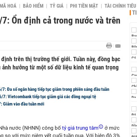
 MÃ HOÁ
BẢO HIỂM
TỶ GIÁ
PHI TIỀN MẶT
TÀI CHÍNH TIÊ
T
7: Ổn định cả trong nước và trên
định trên thị trường thế giới. Tuần này, đồng bạc
 ảnh hưởng từ một số dữ liệu kinh tế quan trọng
6/7: Đa số ngân hàng tiếp tục giảm trong phiên sáng đầu tuần
6/7: Vietcombank tiếp tục giảm giá các đồng ngoại tệ
: Giảm vào đầu tuần mới
 Nhà nước (NHNN) công bố
tỷ giá trung tâm
ở mức
 so với mức niêm yết cuối tuần qua. Với biên độ 3%