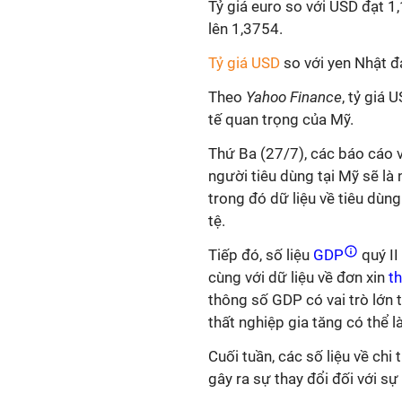
Tỷ giá euro so với USD đạt 
lên 1,3754.
Tỷ giá USD
so với yen Nhật đ
Theo
Yahoo Finance
, tỷ giá 
tế quan trọng của Mỹ.
Thứ Ba (27/7), các báo cáo v
người tiêu dùng tại Mỹ sẽ là
trong đó dữ liệu về tiêu dùn
tệ.
Tiếp đó, số liệu
GDP
quý II
cùng với dữ liệu về đơn xin
th
thông số GDP có vai trò lớn t
thất nghiệp gia tăng có thể 
Cuối tuần, các số liệu về chi
gây ra sự thay đổi đối với s