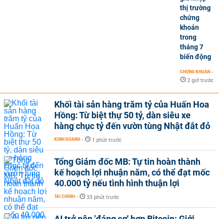
thị trường
chứng
khoán
trong
tháng 7
biến động
CHỨNG KHOÁN
-
2 giờ trước
Khối tài sản hàng trăm tỷ của Huấn Hoa
Hồng: Từ biệt thự 50 tỷ, dàn siêu xe
hàng chục tỷ đến vườn tùng Nhật đắt đỏ
KINH DOANH
-
1 phút trước
Tổng Giám đốc MB: Tự tin hoàn thành
kế hoạch lợi nhuận năm, có thể đạt mốc
40.000 tỷ nếu tình hình thuận lợi
TÀI CHÍNH
-
33 phút trước
AI trở nên 'đáng sợ' hơn Bitcoin: Giới