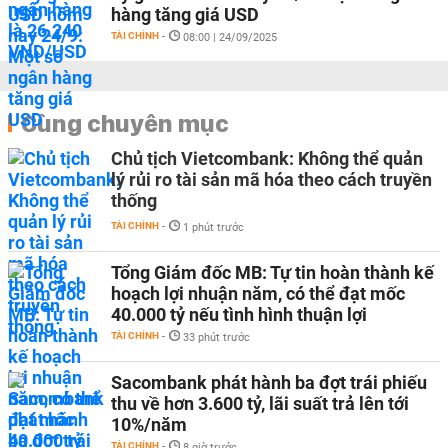
hàng tăng giá USD
TÀI CHÍNH
-
08:00 | 24/09/2025
Cùng chuyên mục
Chủ tịch Vietcombank: Không thể quản
lý rủi ro tài sản mã hóa theo cách truyền
thống
TÀI CHÍNH
-
1 phút trước
Tổng Giám đốc MB: Tự tin hoàn thành kế
hoạch lợi nhuận năm, có thể đạt mốc
40.000 tỷ nếu tình hình thuận lợi
TÀI CHÍNH
-
33 phút trước
Sacombank phát hành ba đợt trái phiếu
thu về hơn 3.600 tỷ, lãi suất trả lên tới
10%/năm
TÀI CHÍNH
-
8 giờ trước