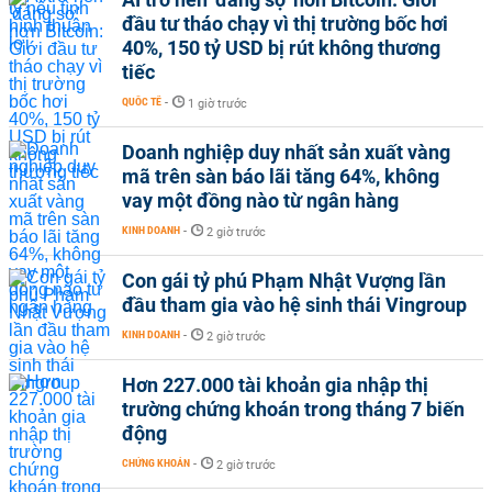
đầu tư tháo chạy vì thị trường bốc hơi
40%, 150 tỷ USD bị rút không thương
tiếc
QUỐC TẾ
-
1 giờ trước
Doanh nghiệp duy nhất sản xuất vàng
mã trên sàn báo lãi tăng 64%, không
vay một đồng nào từ ngân hàng
KINH DOANH
-
2 giờ trước
Con gái tỷ phú Phạm Nhật Vượng lần
đầu tham gia vào hệ sinh thái Vingroup
KINH DOANH
-
2 giờ trước
Hơn 227.000 tài khoản gia nhập thị
trường chứng khoán trong tháng 7 biến
động
CHỨNG KHOÁN
-
2 giờ trước