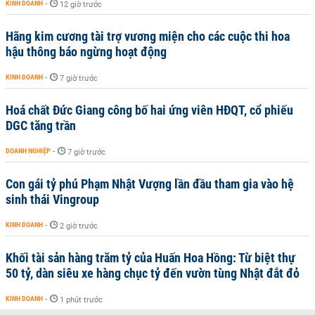
KINH DOANH
-
12 giờ trước
Hãng kim cương tài trợ vương miện cho các cuộc thi hoa
hậu thông báo ngừng hoạt động
KINH DOANH
-
7 giờ trước
Hoá chất Đức Giang công bố hai ứng viên HĐQT, cổ phiếu
DGC tăng trần
DOANH NGHIỆP
-
7 giờ trước
Con gái tỷ phú Phạm Nhật Vượng lần đầu tham gia vào hệ
sinh thái Vingroup
KINH DOANH
-
2 giờ trước
Khối tài sản hàng trăm tỷ của Huấn Hoa Hồng: Từ biệt thự
50 tỷ, dàn siêu xe hàng chục tỷ đến vườn tùng Nhật đắt đỏ
KINH DOANH
-
1 phút trước