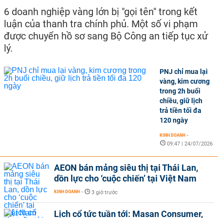
6 doanh nghiệp vàng lớn bị "gọi tên" trong kết
luận của thanh tra chính phủ. Một số vi phạm
được chuyển hồ sơ sang Bộ Công an tiếp tục xử
lý.
PNJ chỉ mua lại
vàng, kim cương
trong 2h buổi
chiều, giữ lịch
trả tiền tối đa
120 ngày
KINH DOANH
-
09:47 | 24/07/2026
AEON bán mảng siêu thị tại Thái Lan,
dồn lực cho ‘cuộc chiến’ tại Việt Nam
KINH DOANH
-
3 giờ trước
Lịch cổ tức tuần tới: Masan Consumer,