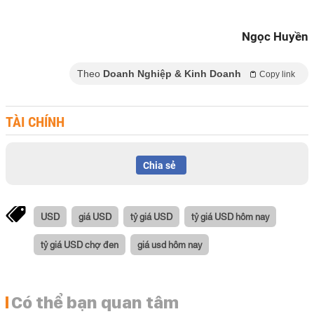
Ngọc Huyền
Theo
Doanh Nghiệp & Kinh Doanh
Copy link
TÀI CHÍNH
Chia sẻ
USD
giá USD
tỷ giá USD
tỷ giá USD hôm nay
tỷ giá USD chợ đen
giá usd hôm nay
Có thể bạn quan tâm