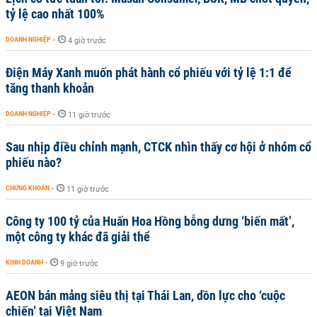
tỷ lệ cao nhất 100%
DOANH NGHIỆP
-
4 giờ trước
Điện Máy Xanh muốn phát hành cổ phiếu với tỷ lệ 1:1 để
tăng thanh khoản
DOANH NGHIỆP
-
11 giờ trước
Sau nhịp điều chỉnh mạnh, CTCK nhìn thấy cơ hội ở nhóm cổ
phiếu nào?
CHỨNG KHOÁN
-
11 giờ trước
Công ty 100 tỷ của Huấn Hoa Hồng bỗng dưng ‘biến mất’,
một công ty khác đã giải thể
KINH DOANH
-
9 giờ trước
AEON bán mảng siêu thị tại Thái Lan, dồn lực cho ‘cuộc
chiến’ tại Việt Nam