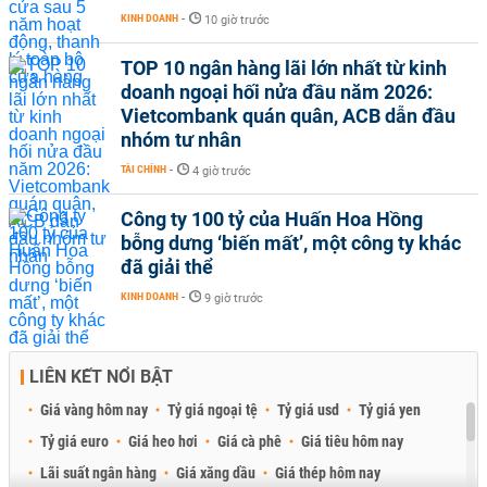
KINH DOANH
-
10 giờ trước
TOP 10 ngân hàng lãi lớn nhất từ kinh
doanh ngoại hối nửa đầu năm 2026:
Vietcombank quán quân, ACB dẫn đầu
nhóm tư nhân
TÀI CHÍNH
-
4 giờ trước
Công ty 100 tỷ của Huấn Hoa Hồng
bỗng dưng ‘biến mất’, một công ty khác
đã giải thể
KINH DOANH
-
9 giờ trước
LIÊN KẾT NỔI BẬT
Giá vàng hôm nay
Tỷ giá ngoại tệ
Tỷ giá usd
Tỷ giá yen
Tỷ giá euro
Giá heo hơi
Giá cà phê
Giá tiêu hôm nay
Lãi suất ngân hàng
Giá xăng dầu
Giá thép hôm nay