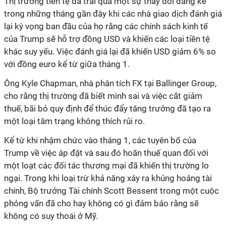
Thị trường tiền tệ đã trải qua một sự thay đổi đáng kể
trong những tháng gần đây khi các nhà giao dịch đánh giá
lại kỳ vọng ban đầu của họ rằng các chính sách kinh tế
của Trump sẽ hỗ trợ đồng USD và khiến các loại tiền tệ
khác suy yếu. Việc đánh giá lại đã khiến USD giảm 6% so
với đồng euro kể từ giữa tháng 1.
Ông Kyle Chapman, nhà phân tích FX tại Ballinger Group,
cho rằng thị trường đã biết mình sai và việc cắt giảm
thuế, bãi bỏ quy định để thúc đẩy tăng trưởng đã tạo ra
một loại tâm trạng không thích rủi ro.
Kể từ khi nhậm chức vào tháng 1, các tuyên bố của
Trump về việc áp đặt và sau đó hoãn thuế quan đối với
một loạt các đối tác thương mại đã khiến thị trường lo
ngại. Trong khi loại trừ khả năng xảy ra khủng hoảng tài
chính, Bộ trưởng Tài chính Scott Bessent trong một cuộc
phỏng vấn đã cho hay không có gì đảm bảo rằng sẽ
không có suy thoái ở Mỹ.