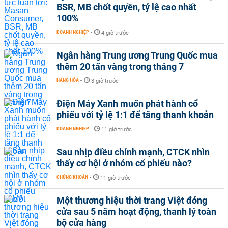
BSR, MB chốt quyền, tỷ lệ cao nhất
100%
DOANH NGHIỆP
-
4 giờ trước
Ngân hàng Trung ương Trung Quốc mua
thêm 20 tấn vàng trong tháng 7
HÀNG HÓA
-
3 giờ trước
Điện Máy Xanh muốn phát hành cổ
phiếu với tỷ lệ 1:1 để tăng thanh khoản
DOANH NGHIỆP
-
11 giờ trước
Sau nhịp điều chỉnh mạnh, CTCK nhìn
thấy cơ hội ở nhóm cổ phiếu nào?
CHỨNG KHOÁN
-
11 giờ trước
Một thương hiệu thời trang Việt đóng
cửa sau 5 năm hoạt động, thanh lý toàn
bộ cửa hàng