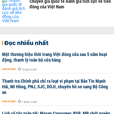
Chuyên gia quốc tế đánh giá tích cực về tiền
đồng của Việt Nam
Đọc nhiều nhất
Một thương hiệu thời trang Việt đóng cửa sau 5 năm hoạt
động, thanh lý toàn bộ cửa hàng
KINH DOANH
-
10 giờ trước
Thanh tra Chính phủ chỉ ra loạt vi phạm tại Bảo Tín Mạnh
Hải, Mi Hồng, PNJ, SJC, DOJI, chuyển hồ sơ sang Bộ Công
an
KINH DOANH
-
1 phút trước
Lịch cổ tức tuần tới: Masan Consumer, BSR, MB chốt quyền,