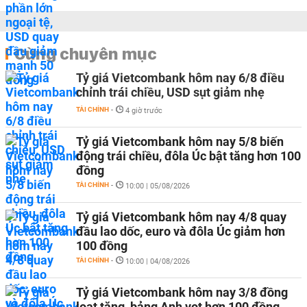
Cùng chuyên mục
Tỷ giá Vietcombank hôm nay 6/8 điều
chỉnh trái chiều, USD sụt giảm nhẹ
TÀI CHÍNH
-
4 giờ trước
Tỷ giá Vietcombank hôm nay 5/8 biến
động trái chiều, đôla Úc bật tăng hơn 100
đồng
TÀI CHÍNH
-
10:00 | 05/08/2026
Tỷ giá Vietcombank hôm nay 4/8 quay
đầu lao dốc, euro và đôla Úc giảm hơn
100 đồng
TÀI CHÍNH
-
10:00 | 04/08/2026
Tỷ giá Vietcombank hôm nay 3/8 đồng
loạt tăng, bảng Anh vọt hơn 100 đồng