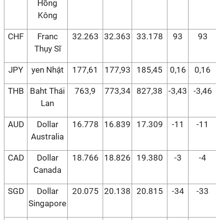
Hồng
Kông
CHF
Franc
32.263
32.363
33.178
93
93
Thụy Sĩ
JPY
yen Nhật
177,61
177,93
185,45
0,16
0,16
THB
Baht Thái
763,9
773,34
827,38
-3,43
-3,46
Lan
AUD
Dollar
16.778
16.839
17.309
-11
-11
Australia
CAD
Dollar
18.766
18.826
19.380
-3
-4
Canada
SGD
Dollar
20.075
20.138
20.815
-34
-33
Singapore