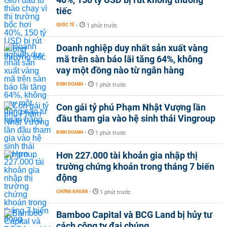
tiếc
QUỐC TẾ
-
1 phút trước
Doanh nghiệp duy nhất sản xuất vàng
mã trên sàn báo lãi tăng 64%, không
vay một đồng nào từ ngân hàng
KINH DOANH
-
1 phút trước
Con gái tỷ phú Phạm Nhật Vượng lần
đầu tham gia vào hệ sinh thái Vingroup
KINH DOANH
-
1 phút trước
Hơn 227.000 tài khoản gia nhập thị
trường chứng khoán trong tháng 7 biến
động
CHỨNG KHOÁN
-
1 phút trước
Bamboo Capital và BCG Land bị hủy tư
cách công ty đại chúng