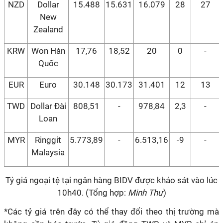
NZD
Dollar
15.488
15.631
16.079
28
27
New
Zealand
KRW
Won Hàn
17,76
18,52
20
0
-
Quốc
EUR
Euro
30.148
30.173
31.401
12
13
TWD
Dollar Đài
808,51
-
978,84
2,3
-
Loan
MYR
Ringgit
5.773,89
-
6.513,16
-9
-
Malaysia
Tỷ giá ngoại tệ tại ngân hàng BIDV được khảo sát vào lúc
10h40. (Tổng hợp:
Minh Thư
)
*Các tỷ giá trên đây có thể thay đổi theo thị trường mà