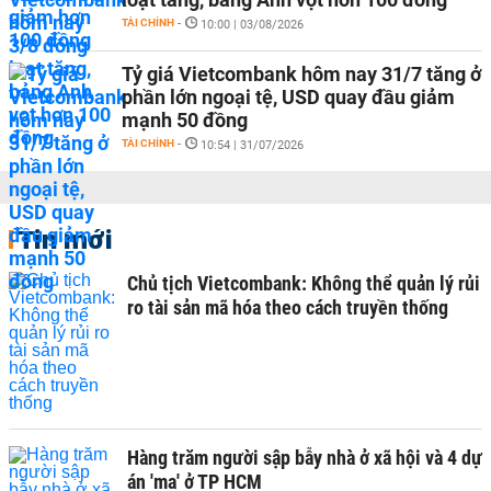
TÀI CHÍNH
-
10:00 | 03/08/2026
Tỷ giá Vietcombank hôm nay 31/7 tăng ở
phần lớn ngoại tệ, USD quay đầu giảm
mạnh 50 đồng
TÀI CHÍNH
-
10:54 | 31/07/2026
Tin mới
Chủ tịch Vietcombank: Không thể quản lý rủi
ro tài sản mã hóa theo cách truyền thống
Hàng trăm người sập bẫy nhà ở xã hội và 4 dự
án 'ma' ở TP HCM