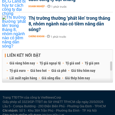
DOANH NGHIỆP
-
1 phút trước
Thị trường thường ‘phất lên’ trong tháng
8, nhóm ngành nào có tiềm năng dẫn
sóng?
CHỨNG KHOÁN
-
1 phút trước
LIÊN KẾT NỔI BẬT
Giá vàng hôm nay
Tỷ giá ngoại tệ
Tỷ giá usd
Tỷ giá yen
Tỷ giá euro
Giá heo hơi
Giá cà phê
Giá tiêu hôm nay
Lãi suất ngân hàng
Giá xăng dầu
Giá thép hôm nay
Giá sầu riêng
Giá thịt heo
Giá gạo
Giá cao su
Best Retail Brokers
Diễn đàn đầu tư Việt Nam 2026
Trang TTĐTTH của công ty VietNewsCorp
Giấy phép số 3323/GP-TTĐT do Sở VH&TT TP.HCM cấp ngày 20/3/2026
Lầu 5 - Compa Building - 293 Điện Biên Phủ - Phường Gia Định - TP.HCM
Chi nhánh:
Số 5 - Khu 38A Trần Phú - Phường Ba Đình - TP. Hà Nội