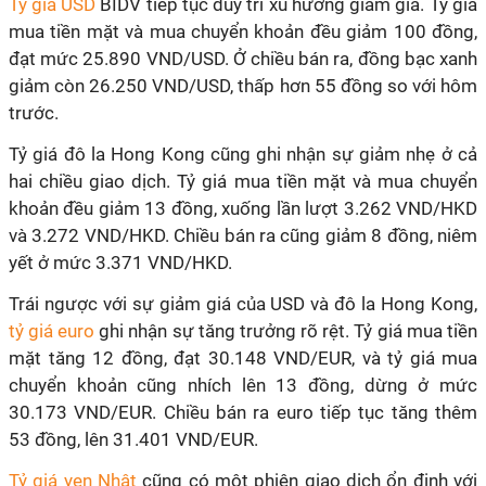
Tỷ giá USD
BIDV tiếp tục duy trì xu hướng giảm giá. Tỷ giá
mua tiền mặt và mua chuyển khoản đều giảm 100 đồng,
đạt mức 25.890 VND/USD. Ở chiều bán ra, đồng bạc xanh
giảm còn 26.250 VND/USD, thấp hơn 55 đồng so với hôm
trước.
Tỷ giá đô la Hong Kong cũng ghi nhận sự giảm nhẹ ở cả
hai chiều giao dịch. Tỷ giá mua tiền mặt và mua chuyển
khoản đều giảm 13 đồng, xuống lần lượt 3.262 VND/HKD
và 3.272 VND/HKD. Chiều bán ra cũng giảm 8 đồng, niêm
yết ở mức 3.371 VND/HKD.
Trái ngược với sự giảm giá của USD và đô la Hong Kong,
tỷ giá euro
ghi nhận sự tăng trưởng rõ rệt. Tỷ giá mua tiền
mặt tăng 12 đồng, đạt 30.148 VND/EUR, và tỷ giá mua
chuyển khoản cũng nhích lên 13 đồng, dừng ở mức
30.173 VND/EUR. Chiều bán ra euro tiếp tục tăng thêm
53 đồng, lên 31.401 VND/EUR.
Tỷ giá yen Nhật
cũng có một phiên giao dịch ổn định với