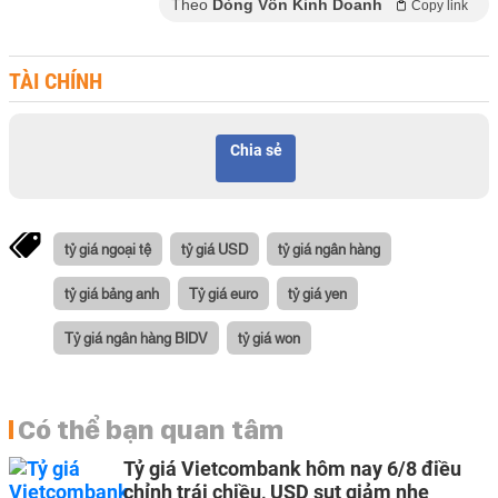
Theo
Dòng Vốn Kinh Doanh
Copy link
TÀI CHÍNH
Chia sẻ
tỷ giá ngoại tệ
tỷ giá USD
tỷ giá ngân hàng
tỷ giá bảng anh
Tỷ giá euro
tỷ giá yen
Tỷ giá ngân hàng BIDV
tỷ giá won
Có thể bạn quan tâm
Tỷ giá Vietcombank hôm nay 6/8 điều
chỉnh trái chiều, USD sụt giảm nhẹ