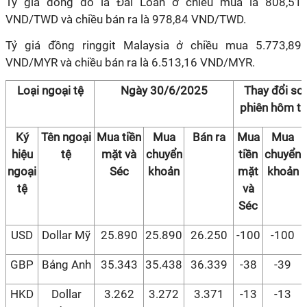
Tỷ giá đồng đô la Đài Loan ở chiều mua là 808,51
VND/TWD và chiều bán ra là 978,84 VND/TWD.
Tỷ giá đồng ringgit Malaysia ở chiều mua 5.773,89
VND/MYR và chiều bán ra là 6.513,16 VND/MYR.
Loại ngoại tệ
Ngày 30/6/2025
Thay đổi so 
phiên hôm t
Ký
Tên ngoại
Mua tiền
Mua
Bán ra
Mua
Mua
hiệu
tệ
mặt và
chuyển
tiền
chuyển
ngoại
Séc
khoản
mặt
khoản
tệ
và
Séc
USD
Dollar Mỹ
25.890
25.890
26.250
-100
-100
GBP
Bảng Anh
35.343
35.438
36.339
-38
-39
HKD
Dollar
3.262
3.272
3.371
-13
-13