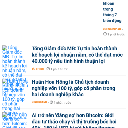
khoán
trong
tháng 7
biến động
CHỨNG KHOÁN
-
1 phút trước
Tổng Giám đốc MB: Tự tin hoàn thành
kế hoạch lợi nhuận năm, có thể đạt mốc
40.000 tỷ nếu tình hình thuận lợi
TÀI CHÍNH
-
1 phút trước
Huấn Hoa Hồng là Chủ tịch doanh
nghiệp vốn 100 tỷ, góp cổ phần trong
hai doanh nghiệp khác
KINH DOANH
-
1 phút trước
AI trở nên 'đáng sợ' hơn Bitcoin: Giới
đầu tư tháo chạy vì thị trường bốc hơi
40%, 150 tỷ USD bị rút không thương