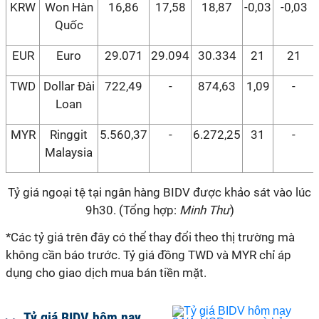
KRW
Won Hàn
16,86
17,58
18,87
-0,03
-0,03
Quốc
EUR
Euro
29.071
29.094
30.334
21
21
TWD
Dollar Đài
722,49
-
874,63
1,09
-
Loan
MYR
Ringgit
5.560,37
-
6.272,25
31
-
Malaysia
Tỷ giá ngoại tệ tại ngân hàng BIDV được khảo sát vào lúc
9h30. (Tổng hợp:
Minh Thư
)
*Các tỷ giá trên đây có thể thay đổi theo thị trường mà
không cần báo trước. Tỷ giá đồng TWD và MYR chỉ áp
dụng cho giao dịch mua bán tiền mặt.
Tỷ giá BIDV hôm nay