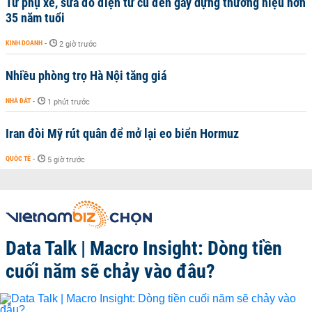
Từ phụ xe, sửa đồ điện tử cũ đến gây dựng thương hiệu hơn
35 năm tuổi
KINH DOANH
-
2 giờ trước
Nhiều phòng trọ Hà Nội tăng giá
NHÀ ĐẤT
-
1 phút trước
Iran đòi Mỹ rút quân để mở lại eo biển Hormuz
QUỐC TẾ
-
5 giờ trước
Data Talk | Macro Insight: Dòng tiền
cuối năm sẽ chảy vào đâu?