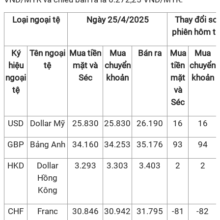
Loại ngoại tệ
Ngày 25/4/2025
Thay đổi so 
phiên hôm t
Ký
Tên ngoại
Mua tiền
Mua
Bán ra
Mua
Mua
hiệu
tệ
mặt và
chuyển
tiền
chuyển
ngoại
Séc
khoản
mặt
khoản
tệ
và
Séc
USD
Dollar Mỹ
25.830
25.830
26.190
16
16
GBP
Bảng Anh
34.160
34.253
35.176
93
94
HKD
Dollar
3.293
3.303
3.403
2
2
Hồng
Kông
CHF
Franc
30.846
30.942
31.795
-81
-82