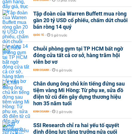
-
13 phút trước
Tập đoàn của Warren Buffett mua ròng
gần 20 tỷ USD cổ phiếu, chấm dứt chuỗi
bán ròng 14 quý
QUỐC TẾ
-
5 giờ trước
Chuỗi phòng gym tại TP HCM bất ngờ
đóng cửa tất cả cơ sở, hàng trăm hội
viên bơ vơ
KINH DOANH
-
6 giờ trước
Chân dung ông chủ kín tiếng đứng sau
tiệm vàng Mi Hồng: Từ phụ xe, sửa đồ
điện tử cũ đến gây dựng thương hiệu
hơn 35 năm tuổi
KINH DOANH
-
2 giờ trước
SSI Research chỉ ra hai yếu tố quyết
định động lực tăng trưởng nửa cuối