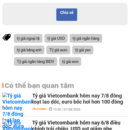
Chia sẻ
tỷ giá ngoại tệ
tỷ giá USD
tỷ giá ngân hàng
tỷ giá bảng anh
Tỷ giá euro
tỷ giá yen
Tỷ giá ngân hàng BIDV
tỷ giá won
Có thể bạn quan tâm
Tỷ giá Vietcombank hôm nay 7/8 đồng
loạt lao dốc, euro bốc hơi hơn 100 đồng
TÀI CHÍNH
-
10:00 | 07/08/2026
Tỷ giá Vietcombank hôm nay 6/8 điều
chỉnh trái chiều, USD sụt giảm nhẹ