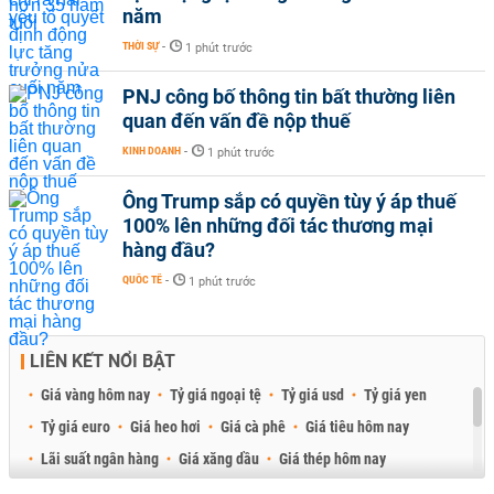
năm
THỜI SỰ
-
1 phút trước
PNJ công bố thông tin bất thường liên
quan đến vấn đề nộp thuế
KINH DOANH
-
1 phút trước
Ông Trump sắp có quyền tùy ý áp thuế
100% lên những đối tác thương mại
hàng đầu?
QUỐC TẾ
-
1 phút trước
LIÊN KẾT NỔI BẬT
Giá vàng hôm nay
Tỷ giá ngoại tệ
Tỷ giá usd
Tỷ giá yen
Tỷ giá euro
Giá heo hơi
Giá cà phê
Giá tiêu hôm nay
Lãi suất ngân hàng
Giá xăng dầu
Giá thép hôm nay
Giá sầu riêng
Giá thịt heo
Giá gạo
Giá cao su