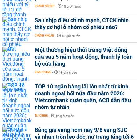
DOANH NGHIỆP
-
18 giờ trước
Sau nhịp điều chỉnh mạnh, CTCK nhìn
thấy cơ hội ở nhóm cổ phiếu nào?
CHỨNG KHOÁN
-
18 giờ trước
Một thương hiệu thời trang Việt đóng
cửa sau 5 năm hoạt động, thanh lý toàn
bộ cửa hàng
KINH DOANH
-
18 giờ trước
TOP 10 ngân hàng lãi lớn nhất từ kinh
doanh ngoại hối nửa đầu năm 2026:
Vietcombank quán quân, ACB dẫn đầu
nhóm tư nhân
TÀI CHÍNH
-
12 giờ trước
Bảng giá vàng hôm nay 9/8 vàng SJC
và nhẫn tròn leo dốc, nữ trang tăng tới 6