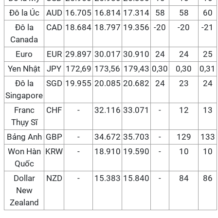
Đô la Úc
AUD
16.705
16.814
17.314
58
58
60
Đô la
CAD
18.684
18.797
19.356
-20
-20
-21
Canada
Euro
EUR
29.897
30.017
30.910
24
24
25
Yen Nhật
JPY
172,69
173,56
179,43
0,30
0,30
0,31
Đô la
SGD
19.955
20.085
20.682
24
23
24
Singapore
Franc
CHF
-
32.116
33.071
-
12
13
Thụy Sĩ
Bảng Anh
GBP
-
34.672
35.703
-
129
133
Won Hàn
KRW
-
18.910
19.590
-
10
10
Quốc
Dollar
NZD
-
15.383
15.840
-
84
86
New
Zealand