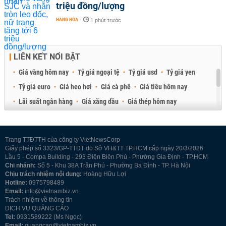
triệu đồng/lượng
HÀNG HÓA
-
1 phút trước
LIÊN KẾT NỔI BẬT
Giá vàng hôm nay
Tỷ giá ngoại tệ
Tỷ giá usd
Tỷ giá yen
Tỷ giá euro
Giá heo hơi
Giá cà phê
Giá tiêu hôm nay
Lãi suất ngân hàng
Giá xăng dầu
Giá thép hôm nay
Giá sầu riêng
Giá thịt heo
Giá gạo
Giá cao su
Best Retail Brokers
Diễn đàn đầu tư Việt Nam 2026
Trang TTĐTTH của công ty VietNewsCorp
Giấy phép số 3323/GP-TTĐT do Sở VH&TT TP.HCM cấp ngày 20/3/2026
Lầu 5 - Compa Building - 293 Điện Biên Phủ - Phường Gia Định - TP.HCM
Chi nhánh:
Số 5 - Khu 38A Trần Phú - Phường Ba Đình - TP. Hà Nội
Chịu trách nhiệm nội dung:
Hoàng Hữu Lợi
Hotline:
0975798489
Email:
info@vietnambiz.vn
Trách nhiệm về thông tin
DỊCH VỤ QUẢNG CÁO
Tel:
0931589222 (Ms Ngọc)
Email:
quangcao@vietnambiz.vn