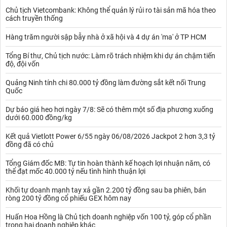
Chủ tịch Vietcombank: Không thể quản lý rủi ro tài sản mã hóa theo
cách truyền thống
Hàng trăm người sập bẫy nhà ở xã hội và 4 dự án 'ma' ở TP HCM
Tổng Bí thư, Chủ tịch nước: Làm rõ trách nhiệm khi dự án chậm tiến
độ, đội vốn
Quảng Ninh tính chi 80.000 tỷ đồng làm đường sắt kết nối Trung
Quốc
Dự báo giá heo hơi ngày 7/8: Sẽ có thêm một số địa phương xuống
dưới 60.000 đồng/kg
Kết quả Vietlott Power 6/55 ngày 06/08/2026 Jackpot 2 hơn 3,3 tỷ
đồng đã có chủ
Tổng Giám đốc MB: Tự tin hoàn thành kế hoạch lợi nhuận năm, có
thể đạt mốc 40.000 tỷ nếu tình hình thuận lợi
Khối tự doanh mạnh tay xả gần 2.200 tỷ đồng sau ba phiên, bán
ròng 200 tỷ đồng cổ phiếu GEX hôm nay
Huấn Hoa Hồng là Chủ tịch doanh nghiệp vốn 100 tỷ, góp cổ phần
trong hai doanh nghiệp khác