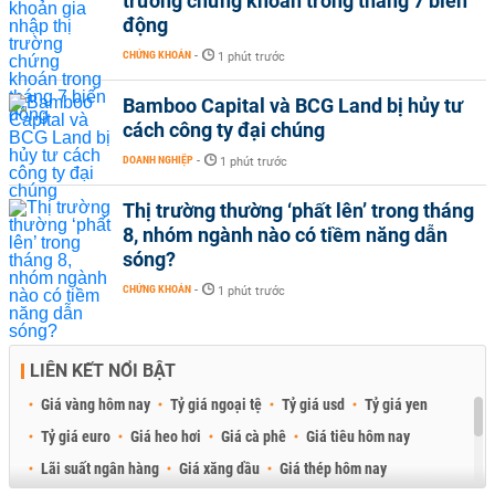
trường chứng khoán trong tháng 7 biến
động
CHỨNG KHOÁN
-
1 phút trước
Bamboo Capital và BCG Land bị hủy tư
cách công ty đại chúng
DOANH NGHIỆP
-
1 phút trước
Thị trường thường ‘phất lên’ trong tháng
8, nhóm ngành nào có tiềm năng dẫn
sóng?
CHỨNG KHOÁN
-
1 phút trước
LIÊN KẾT NỔI BẬT
Giá vàng hôm nay
Tỷ giá ngoại tệ
Tỷ giá usd
Tỷ giá yen
Tỷ giá euro
Giá heo hơi
Giá cà phê
Giá tiêu hôm nay
Lãi suất ngân hàng
Giá xăng dầu
Giá thép hôm nay