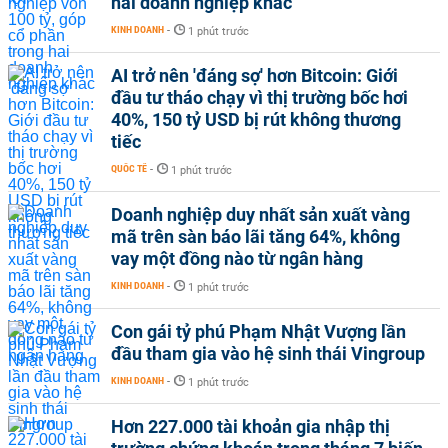
hai doanh nghiệp khác
KINH DOANH
-
1 phút trước
AI trở nên 'đáng sợ' hơn Bitcoin: Giới
đầu tư tháo chạy vì thị trường bốc hơi
40%, 150 tỷ USD bị rút không thương
tiếc
QUỐC TẾ
-
1 phút trước
Doanh nghiệp duy nhất sản xuất vàng
mã trên sàn báo lãi tăng 64%, không
vay một đồng nào từ ngân hàng
KINH DOANH
-
1 phút trước
Con gái tỷ phú Phạm Nhật Vượng lần
đầu tham gia vào hệ sinh thái Vingroup
KINH DOANH
-
1 phút trước
Hơn 227.000 tài khoản gia nhập thị