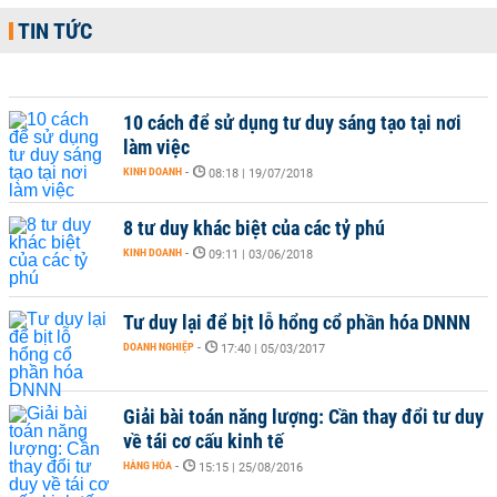
TIN TỨC
10 cách để sử dụng tư duy sáng tạo tại nơi
làm việc
KINH DOANH
-
08:18 | 19/07/2018
8 tư duy khác biệt của các tỷ phú
KINH DOANH
-
09:11 | 03/06/2018
Tư duy lại để bịt lỗ hổng cổ phần hóa DNNN
DOANH NGHIỆP
-
17:40 | 05/03/2017
Giải bài toán năng lượng: Cần thay đổi tư duy
về tái cơ cấu kinh tế
HÀNG HÓA
-
15:15 | 25/08/2016