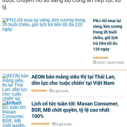
được chuyển hồ sơ sang Bộ Công an tiếp tục xử
lý.
PNJ chỉ mua lại
vàng, kim cương
trong 2h buổi
chiều, giữ lịch
trả tiền tối đa
120 ngày
KINH DOANH
-
09:47 | 24/07/2026
AEON bán mảng siêu thị tại Thái Lan,
dồn lực cho ‘cuộc chiến’ tại Việt Nam
KINH DOANH
-
6 giờ trước
Lịch cổ tức tuần tới: Masan Consumer,
BSR, MB chốt quyền, tỷ lệ cao nhất
100%
DOANH NGHIỆP
-
6 giờ trước