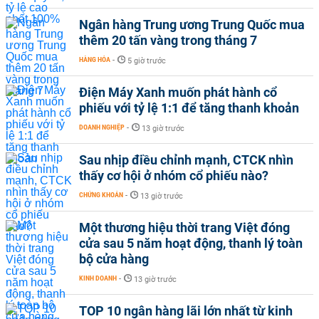
Ngân hàng Trung ương Trung Quốc mua
thêm 20 tấn vàng trong tháng 7
HÀNG HÓA
-
5 giờ trước
Điện Máy Xanh muốn phát hành cổ
phiếu với tỷ lệ 1:1 để tăng thanh khoản
DOANH NGHIỆP
-
13 giờ trước
Sau nhịp điều chỉnh mạnh, CTCK nhìn
thấy cơ hội ở nhóm cổ phiếu nào?
CHỨNG KHOÁN
-
13 giờ trước
Một thương hiệu thời trang Việt đóng
cửa sau 5 năm hoạt động, thanh lý toàn
bộ cửa hàng
KINH DOANH
-
13 giờ trước
TOP 10 ngân hàng lãi lớn nhất từ kinh