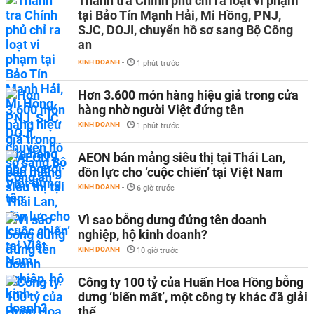
Thanh tra Chính phủ chỉ ra loạt vi phạm
tại Bảo Tín Mạnh Hải, Mi Hồng, PNJ,
SJC, DOJI, chuyển hồ sơ sang Bộ Công
an
KINH DOANH
-
1 phút trước
Hơn 3.600 món hàng hiệu giả trong cửa
hàng nhờ người Việt đứng tên
KINH DOANH
-
1 phút trước
AEON bán mảng siêu thị tại Thái Lan,
dồn lực cho ‘cuộc chiến’ tại Việt Nam
KINH DOANH
-
6 giờ trước
Vì sao bỗng dưng đứng tên doanh
nghiệp, hộ kinh doanh?
KINH DOANH
-
10 giờ trước
Công ty 100 tỷ của Huấn Hoa Hồng bỗng
dưng ‘biến mất’, một công ty khác đã giải
thể