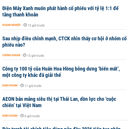
Điện Máy Xanh muốn phát hành cổ phiếu với tỷ lệ 1:1 để
tăng thanh khoản
DOANH NGHIỆP
-
13 giờ trước
Sau nhịp điều chỉnh mạnh, CTCK nhìn thấy cơ hội ở nhóm cổ
phiếu nào?
CHỨNG KHOÁN
-
13 giờ trước
Công ty 100 tỷ của Huấn Hoa Hồng bỗng dưng ‘biến mất’,
một công ty khác đã giải thể
KINH DOANH
-
11 giờ trước
AEON bán mảng siêu thị tại Thái Lan, dồn lực cho ‘cuộc
chiến’ tại Việt Nam
KINH DOANH
-
6 giờ trước