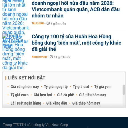
doanh ngoại hối nửa đầu năm 2026:
Vietcombank quán quân, ACB dẫn đầu
nhóm tư nhân
TÀI CHÍNH
-
6 giờ trước
Công ty 100 tỷ của Huấn Hoa Hồng
bỗng dưng ‘biến mất’, một công ty khác
đã giải thể
KINH DOANH
-
11 giờ trước
LIÊN KẾT NỔI BẬT
Giá vàng hôm nay
Tỷ giá ngoại tệ
Tỷ giá usd
Tỷ giá yen
Tỷ giá euro
Giá heo hơi
Giá cà phê
Giá tiêu hôm nay
Lãi suất ngân hàng
Giá xăng dầu
Giá thép hôm nay
Giá sầu riêng
Giá thịt heo
Giá gạo
Giá cao su
Best Retail Brokers
Diễn đàn đầu tư Việt Nam 2026
Trang TTĐTTH của công ty VietNewsCorp