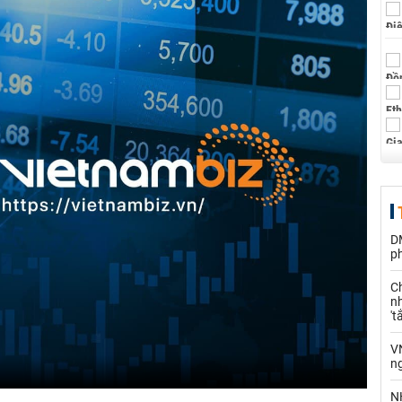
D
ph
C
nh
't
V
n
N