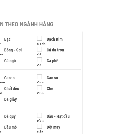
IN THEO NGÀNH HÀNG
Bạc
Bạch Kim
Bông - Sợi
Cá da trơn
Cá ngừ
Cà phê
Cacao
Cao su
Chất dẻo
Chè
Da giày
Đá quý
Dầu - Hạt dầu
Dầu mỏ
Dệt may