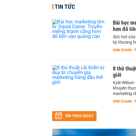
TIN TỨC
Bài học m
hơn đổ tiề
Sức hút của
kỳ thương h
KINH DOANH
-
8 thủ thuậ
giới
Kyle Wilson 
khuyên thực 
marketing c
KINH DOANH
-
TÌM THEO NGÀY