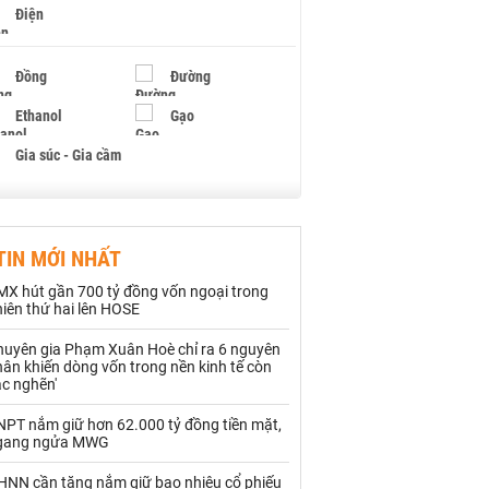
Điện
Đồng
Đường
Ethanol
Gạo
Gia súc - Gia cầm
Giấy
Gỗ
TIN MỚI NHẤT
Hạt điều
Hồ tiêu - Hạt tiêu
MX hút gần 700 tỷ đồng vốn ngoại trong
Khí đốt
iên thứ hai lên HOSE
huyên gia Phạm Xuân Hoè chỉ ra 6 nguyên
Kim loại khác
Mắc ca
ân khiến dòng vốn trong nền kinh tế còn
ắc nghẽn'
Muối
Ngũ cốc
NPT nắm giữ hơn 62.000 tỷ đồng tiền mặt,
Nhựa - Hạt nhựa
gang ngửa MWG
HNN cần tăng nắm giữ bao nhiêu cổ phiếu