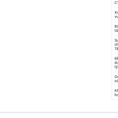
CT
Xu
v
BI
tă
S
ch
T
Đề
d
t
Gử
nà
K
h