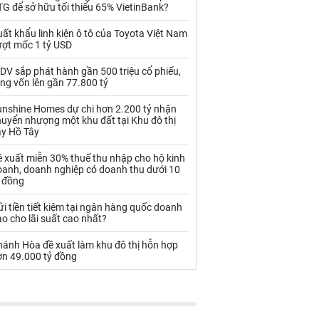
Palladium
Phân bón
G để sở hữu tối thiểu 65% VietinBank?
Rau - Củ -Quả
Sắt thép
ất khẩu linh kiện ô tô của Toyota Việt Nam
ượt mốc 1 tỷ USD
Sữa
DV sắp phát hành gần 500 triệu cổ phiếu,
ng vốn lên gần 77.800 tỷ
Than
Thức ăn chăn nuôi
unshine Homes dự chi hơn 2.200 tỷ nhận
uyển nhượng một khu đất tại Khu đô thị
Thủy hải sản khác
Tôm
ây Hồ Tây
Vàng
 xuất miễn 30% thuế thu nhập cho hộ kinh
oanh, doanh nghiệp có doanh thu dưới 10
ỷ đồng
VLXD khác
Xăng dầu
i tiền tiết kiệm tại ngân hàng quốc doanh
Xi măng - Clynker
o cho lãi suất cao nhất?
hánh Hòa đề xuất làm khu đô thị hỗn hợp
ơn 49.000 tỷ đồng