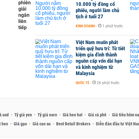
phiên
10.000 tỷ đồng cổ
giải
phiếu, người làm chủ
ngân
tịch ở tuổi 27
liên
KINH DOANH
-
1 phút trước
tiếp
Việt Nam muốn phát
triển quỹ hưu trí: Từ tiết
kiệm gia đình thành
nguồn cấp vốn dài hạn
và kinh nghiệm từ
Malaysia
QUỐC TẾ
-
26 phút trước
á usd
Tỷ giá yen
Tỷ giá euro
Giá heo hơi
Giá cà phê
Giá tiêu hôm n
t heo
Giá gạo
Giá cao su
Best Retail Brokers
Diễn đàn đầu tư Việt N