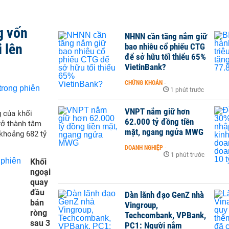
g vốn
NHNN cần tăng nắm giữ
 lên
bao nhiêu cổ phiếu CTG
để sở hữu tối thiểu 65%
VietinBank?
CHỨNG KHOÁN
-
1 phút trước
VNPT nắm giữ hơn
g của khối
62.000 tỷ đồng tiền
trở thành tâm
mặt, ngang ngửa MWG
khoảng 682 tỷ
DOANH NGHIỆP
-
1 phút trước
Khối
ngoại
quay
đầu
Dàn lãnh đạo GenZ nhà
bán
Vingroup,
ròng
Techcombank, VPBank,
sau 3
PC1: Người nắm