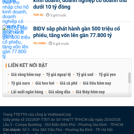
kinh doanh, doanh nghiệp có doanh thu
dưới 10 tỷ đồng
THỜI SỰ
-
5 giờ trước
BIDV sắp phát hành gần 500 triệu cổ
phiếu, tăng vốn lên gần 77.800 tỷ
TÀI CHÍNH
-
4 giờ trước
LIÊN KẾT NỔI BẬT
Giá vàng hôm nay
Tỷ giá ngoại tệ
Tỷ giá usd
Tỷ giá yen
Tỷ giá euro
Giá heo hơi
Giá cà phê
Giá tiêu hôm nay
Lãi suất ngân hàng
Giá xăng dầu
Giá thép hôm nay
Giá sầu riêng
Giá thịt heo
Giá gạo
Giá cao su
Best Retail Brokers
Diễn đàn đầu tư Việt Nam 2026
Trang TTĐTTH của công ty VietNewsCorp
Giấy phép số 3323/GP-TTĐT do Sở VH&TT TP.HCM cấp ngày 20/3/2026
Lầu 5 - Compa Building - 293 Điện Biên Phủ - Phường Gia Định - TP.HCM
Chi nhánh:
Số 5 - Khu 38A Trần Phú - Phường Ba Đình - TP. Hà Nội