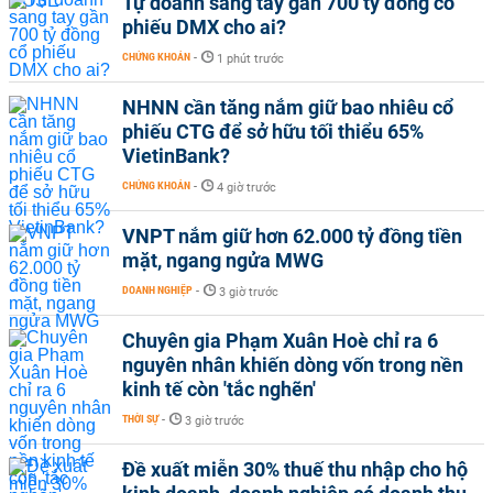
Tự doanh sang tay gần 700 tỷ đồng cổ
phiếu DMX cho ai?
CHỨNG KHOÁN
-
1 phút trước
NHNN cần tăng nắm giữ bao nhiêu cổ
phiếu CTG để sở hữu tối thiểu 65%
VietinBank?
CHỨNG KHOÁN
-
4 giờ trước
VNPT nắm giữ hơn 62.000 tỷ đồng tiền
mặt, ngang ngửa MWG
DOANH NGHIỆP
-
3 giờ trước
Chuyên gia Phạm Xuân Hoè chỉ ra 6
nguyên nhân khiến dòng vốn trong nền
kinh tế còn 'tắc nghẽn'
THỜI SỰ
-
3 giờ trước
Đề xuất miễn 30% thuế thu nhập cho hộ