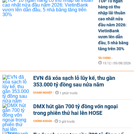
TOP 10 ngân
hàng có thu
nhập lãi thuần
cao nhất nửa
đầu năm 2026:
VietinBank
vươn lên dẫn
đầu, 5 nhà băng
tăng trên 30%
TÀI CHÍNH
-
15:12 | 05/08/2026
EVN đã xóa sạch lỗ lũy kế, thu gần
353.000 tỷ đồng sau nửa năm
DOANH NGHIỆP
-
1 phút trước
DMX hút gần 700 tỷ đồng vốn ngoại
trong phiên thứ hai lên HOSE
CHỨNG KHOÁN
-
3 giờ trước