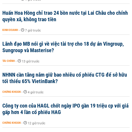
Huấn Hoa Hồng chỉ trao 24 bồn nước tại Lai Châu cho chính
quyền xã, không trao tiền
KINH DOANH
-
7 giờ trước
Lãnh đạo MB nói gì về việc tài trợ cho 18 dự án Vingroup,
Sungroup và Masterise?
TÀI CHÍNH
-
13 giờ trước
NHNN cần tăng nắm giữ bao nhiêu cổ phiếu CTG để sở hữu
tối thiểu 65% VietinBank?
CHỨNG KHOÁN
-
4 giờ trước
Công ty con của HAGL chốt ngày IPO gần 19 triệu cp với giá
gấp hơn 4 lần cổ phiếu HAG
CHỨNG KHOÁN
-
12 giờ trước