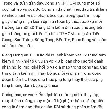
Trong vài tuần gần đây, Công an TP HCM cùng một số
cục nghiệp vụ của Bộ Công an đã phát hiện, đấu tranh làm
rõ nhiều hành vi sai phạm, tiêu cực trong quá trình cấp
giấy chứng nhận kiểm định an toàn kỹ thuật bảo vệ môi
trường tại một số Trung tâm kiểm định các phương tiện
giao thông cơ giới trên địa bàn TP HCM, Long An, Tiền
Giang, Sóc Trăng, Đồng Tháp, Bến Tre, Phan Rang và chắc
sẽ còn thêm nữa.
Riêng Công an TP HCM đã ra lệnh khám xét 12 trung tâm
kiểm định, khởi tố 6 vụ án với 43 bị can cho các tội danh
nhận hối lộ, môi giới hối lộ và giả mạo trong công tác. Các
trung tâm kiểm định này bỏ qua lỗi vi phạm trong công
đoạn kiểm tra hoặc cho thuê phụ tùng thay thế, các phụ
tùng không đảm bảo quy chuẩn.
Chẳng hạn, xe vào kiểm định lốp mòn quá thì thay lốp,
thay thành thùng, thay một số bộ phận khác, chỉ nộp tiền
xong là đảm bảo tiêu chuẩn. Rồi sử dụng phần mềm để