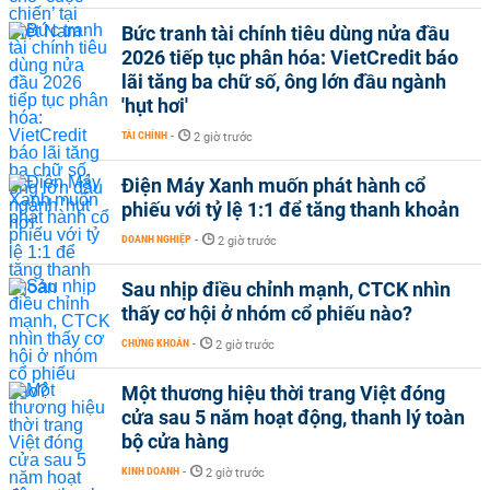
Bức tranh tài chính tiêu dùng nửa đầu
2026 tiếp tục phân hóa: VietCredit báo
lãi tăng ba chữ số, ông lớn đầu ngành
'hụt hơi'
TÀI CHÍNH
-
2 giờ trước
Điện Máy Xanh muốn phát hành cổ
phiếu với tỷ lệ 1:1 để tăng thanh khoản
DOANH NGHIỆP
-
2 giờ trước
Sau nhịp điều chỉnh mạnh, CTCK nhìn
thấy cơ hội ở nhóm cổ phiếu nào?
CHỨNG KHOÁN
-
2 giờ trước
Một thương hiệu thời trang Việt đóng
cửa sau 5 năm hoạt động, thanh lý toàn
bộ cửa hàng
KINH DOANH
-
2 giờ trước