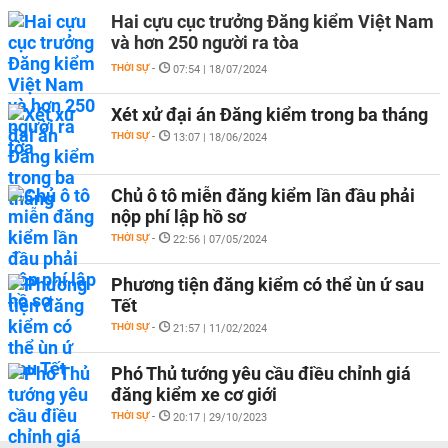
Hai cựu cục trưởng Đăng kiểm Việt Nam
và hơn 250 người ra tòa
THỜI SỰ
-
07:54 | 18/07/2024
Xét xử đại án Đăng kiểm trong ba tháng
THỜI SỰ
-
13:07 | 18/06/2024
Chủ ô tô miễn đăng kiểm lần đầu phải
nộp phí lập hồ sơ
THỜI SỰ
-
22:56 | 07/05/2024
Phương tiện đăng kiểm có thể ùn ứ sau
Tết
THỜI SỰ
-
21:57 | 11/02/2024
Phó Thủ tướng yêu cầu điều chỉnh giá
đăng kiểm xe cơ giới
THỜI SỰ
-
20:17 | 29/10/2023