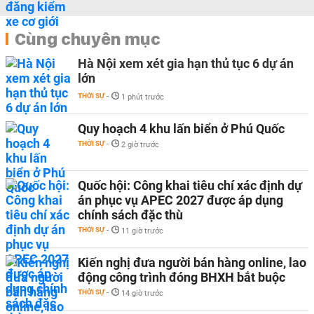
Cùng chuyên mục
Hà Nội xem xét gia hạn thủ tục 6 dự án
lớn
THỜI SỰ
-
1 phút trước
Quy hoạch 4 khu lấn biển ở Phú Quốc
THỜI SỰ
-
2 giờ trước
Quốc hội: Công khai tiêu chí xác định dự
án phục vụ APEC 2027 được áp dụng
chính sách đặc thù
THỜI SỰ
-
11 giờ trước
Kiến nghị đưa người bán hàng online, lao
động công trình đóng BHXH bắt buộc
THỜI SỰ
-
14 giờ trước