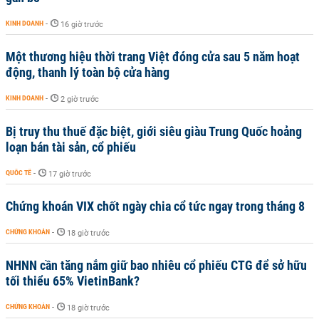
KINH DOANH
-
16 giờ trước
Một thương hiệu thời trang Việt đóng cửa sau 5 năm hoạt
động, thanh lý toàn bộ cửa hàng
KINH DOANH
-
2 giờ trước
Bị truy thu thuế đặc biệt, giới siêu giàu Trung Quốc hoảng
loạn bán tài sản, cổ phiếu
QUỐC TẾ
-
17 giờ trước
Chứng khoán VIX chốt ngày chia cổ tức ngay trong tháng 8
CHỨNG KHOÁN
-
18 giờ trước
NHNN cần tăng nắm giữ bao nhiêu cổ phiếu CTG để sở hữu
tối thiểu 65% VietinBank?
CHỨNG KHOÁN
-
18 giờ trước