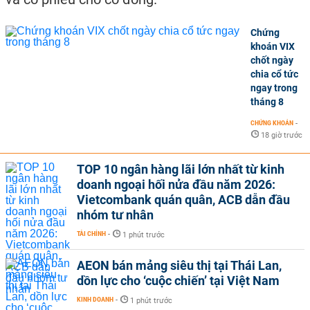
Chứng
khoán VIX
chốt ngày
chia cổ tức
ngay trong
tháng 8
CHỨNG KHOÁN
-
18 giờ trước
TOP 10 ngân hàng lãi lớn nhất từ kinh
doanh ngoại hối nửa đầu năm 2026:
Vietcombank quán quân, ACB dẫn đầu
nhóm tư nhân
TÀI CHÍNH
-
1 phút trước
AEON bán mảng siêu thị tại Thái Lan,
dồn lực cho ‘cuộc chiến’ tại Việt Nam
KINH DOANH
-
1 phút trước