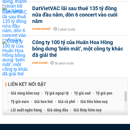
DatVietVAC lãi sau thuế 135 tỷ đồng
nửa đầu năm, dồn 6 concert vào cuối
năm
DOANH NGHIỆP
-
2 phút trước
Công ty 100 tỷ của Huấn Hoa Hồng
bỗng dưng ‘biến mất’, một công ty khác
đã giải thể
KINH DOANH
-
36 phút trước
LIÊN KẾT NỔI BẬT
Giá vàng hôm nay
Tỷ giá ngoại tệ
Tỷ giá usd
Tỷ giá yen
Tỷ giá euro
Giá heo hơi
Giá cà phê
Giá tiêu hôm nay
Lãi suất ngân hàng
Giá xăng dầu
Giá thép hôm nay
Giá sầu riêng
Giá thịt heo
Giá gạo
Giá cao su
Best Retail Brokers
Diễn đàn đầu tư Việt Nam 2026