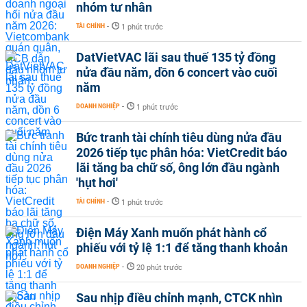
nhóm tư nhân
TÀI CHÍNH
-
1 phút trước
DatVietVAC lãi sau thuế 135 tỷ đồng
nửa đầu năm, dồn 6 concert vào cuối
năm
DOANH NGHIỆP
-
1 phút trước
Bức tranh tài chính tiêu dùng nửa đầu
2026 tiếp tục phân hóa: VietCredit báo
lãi tăng ba chữ số, ông lớn đầu ngành
'hụt hơi'
TÀI CHÍNH
-
1 phút trước
Điện Máy Xanh muốn phát hành cổ
phiếu với tỷ lệ 1:1 để tăng thanh khoản
DOANH NGHIỆP
-
20 phút trước
Sau nhịp điều chỉnh mạnh, CTCK nhìn