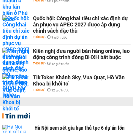
THỜI SỰ
-
1 phút trước
Quốc hội: Công khai tiêu chí xác định dự
án phục vụ APEC 2027 được áp dụng
chính sách đặc thù
THỜI SỰ
-
9 giờ trước
Kiến nghị đưa người bán hàng online, lao
động công trình đóng BHXH bắt buộc
THỜI SỰ
-
12 giờ trước
TikToker Khánh Sky, Vua Quạt, Hồ Văn
Khoa bị khởi tố
THỜI SỰ
-
12 giờ trước
Tin mới
Hà Nội xem xét gia hạn thủ tục 6 dự án lớn