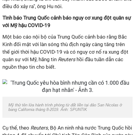
điều đó xảy ra", ông Hu nói.
Tình báo Trung Quốc cảnh báo nguy cơ xung đột quân sự
với Mỹ hậu COVID-19
Một báo cáo nội bộ của Trung Quốc cảnh báo rằng Bắc
Kinh đối mặt với làn sóng thù địch ngày càng tăng trên
thế giới thời hậu COVID-19 và có nguy cơ nổ ra xung đột
quân sự với Mỹ, hãng tin
Reuters
hồi đầu tuần dẫn các
nguồn thạo tin cho biết.
Mỹ thử tên lửa hành trình phóng từ đất liền tại đảo San Nicolas ở
bang California tháng 8-2019. Ảnh: SPUNTIK
Cụ thể, theo
Reuters
, Bộ An ninh nhà nước Trung Quốc hồi