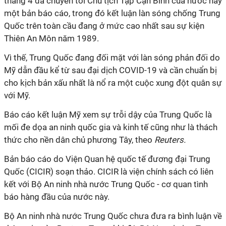
tháng 4 đã chuyển tới Chủ tịch Tập Cận Bình của nước này
một bản báo cáo, trong đó kết luận làn sóng chống Trung
Quốc trên toàn cầu đang ở mức cao nhất sau sự kiện
Thiên An Môn năm 1989.
Vì thế, Trung Quốc đang đối mặt với làn sóng phản đối do
Mỹ dẫn đầu kể từ sau đại dịch COVID-19 và cần chuẩn bị
cho kịch bản xấu nhất là nổ ra một cuộc xung đột quân sự
với Mỹ.
Báo cáo kết luận Mỹ xem sự trỗi dậy của Trung Quốc là
mối đe dọa an ninh quốc gia và kinh tế cũng như là thách
thức cho nền dân chủ phương Tây, theo
Reuters.
Bản báo cáo do Viện Quan hệ quốc tế đương đại Trung
Quốc (CICIR) soạn thảo. CICIR là viện chính sách có liên
kết với Bộ An ninh nhà nước Trung Quốc - cơ quan tình
báo hàng đầu của nước này.
Bộ An ninh nhà nước Trung Quốc chưa đưa ra bình luận về