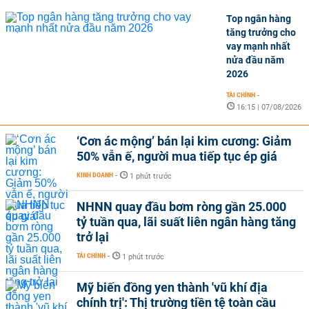
Top ngân hàng
tăng trưởng cho
vay mạnh nhất
nửa đầu năm
2026
TÀI CHÍNH
-
16:15 | 07/08/2026
‘Cơn ác mộng’ bán lại kim cương: Giảm
50% vẫn ế, người mua tiếp tục ép giá
KINH DOANH
-
1 phút trước
NHNN quay đầu bơm ròng gần 25.000
tỷ tuần qua, lãi suất liên ngân hàng tăng
trở lại
TÀI CHÍNH
-
1 phút trước
Mỹ biến đồng yen thành 'vũ khí địa
chính trị': Thị trường tiền tệ toàn cầu