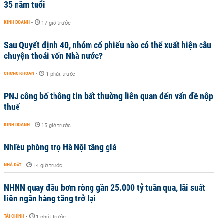
35 năm tuổi
KINH DOANH
-
17 giờ trước
Sau Quyết định 40, nhóm cổ phiếu nào có thể xuất hiện câu
chuyện thoái vốn Nhà nước?
CHỨNG KHOÁN
-
1 phút trước
PNJ công bố thông tin bất thường liên quan đến vấn đề nộp
thuế
KINH DOANH
-
15 giờ trước
Nhiều phòng trọ Hà Nội tăng giá
NHÀ ĐẤT
-
14 giờ trước
NHNN quay đầu bơm ròng gần 25.000 tỷ tuần qua, lãi suất
liên ngân hàng tăng trở lại
TÀI CHÍNH
-
1 phút trước