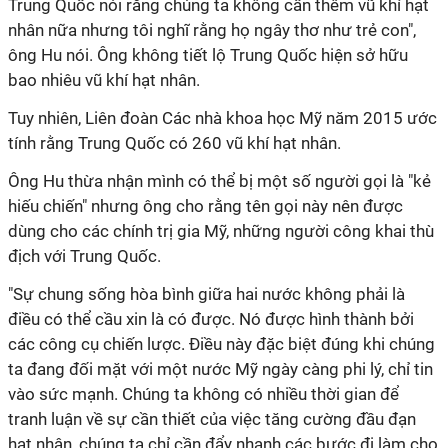
Trung Quốc nói rằng chúng ta không cần thêm vũ khí hạt
nhân nữa nhưng tôi nghĩ rằng họ ngây thơ như trẻ con",
ông Hu nói. Ông không tiết lộ Trung Quốc hiện sở hữu
bao nhiêu vũ khí hạt nhân.
Tuy nhiên, Liên đoàn Các nhà khoa học Mỹ năm 2015 ước
tính rằng Trung Quốc có 260 vũ khí hạt nhân.
Ông Hu thừa nhận mình có thể bị một số người gọi là "kẻ
hiếu chiến" nhưng ông cho rằng tên gọi này nên được
dùng cho các chính trị gia Mỹ, những người công khai thù
địch với Trung Quốc.
"Sự chung sống hòa bình giữa hai nước không phải là
điều có thể cầu xin là có được. Nó được hình thành bởi
các công cụ chiến lược. Điều này đặc biệt đúng khi chúng
ta đang đối mặt với một nước Mỹ ngày càng phi lý, chỉ tin
vào sức mạnh. Chúng ta không có nhiều thời gian để
tranh luận về sự cần thiết của việc tăng cường đầu đạn
hạt nhân, chúng ta chỉ cần đẩy nhanh các bước đi làm cho