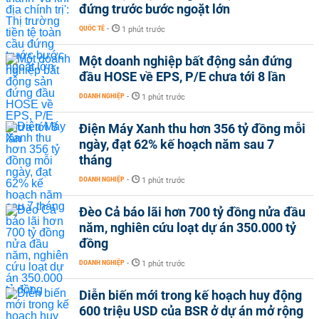
đứng trước bước ngoặt lớn
QUỐC TẾ
-
1 phút trước
Một doanh nghiệp bất động sản đứng
đầu HOSE về EPS, P/E chưa tới 8 lần
DOANH NGHIỆP
-
1 phút trước
Điện Máy Xanh thu hơn 356 tỷ đồng mỗi
ngày, đạt 62% kế hoạch năm sau 7
tháng
DOANH NGHIỆP
-
1 phút trước
Đèo Cả báo lãi hơn 700 tỷ đồng nửa đầu
năm, nghiên cứu loạt dự án 350.000 tỷ
đồng
DOANH NGHIỆP
-
1 phút trước
Diễn biến mới trong kế hoạch huy động
600 triệu USD của BSR ở dự án mở rộng