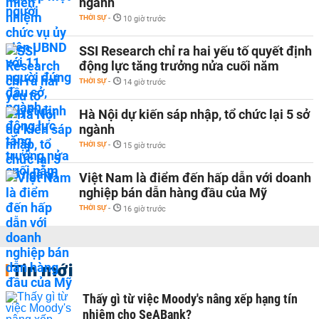
ngành
THỜI SỰ
-
10 giờ trước
SSI Research chỉ ra hai yếu tố quyết định
động lực tăng trưởng nửa cuối năm
THỜI SỰ
-
14 giờ trước
Hà Nội dự kiến sáp nhập, tổ chức lại 5 sở
ngành
THỜI SỰ
-
15 giờ trước
Việt Nam là điểm đến hấp dẫn với doanh
nghiệp bán dẫn hàng đầu của Mỹ
THỜI SỰ
-
16 giờ trước
Tin mới
Thấy gì từ việc Moody's nâng xếp hạng tín
nhiệm cho SeABank?