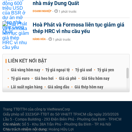
nhà máy Dung Quất
DOANH NGHIỆP
-
1 phút trước
Hoà Phát và Formosa liên tục giảm giá
thép HRC vì nhu cầu yếu
HÀNG HÓA
-
1 phút trước
LIÊN KẾT NỔI BẬT
Giá vàng hôm nay
Tỷ giá ngoại tệ
Tỷ giá usd
Tỷ giá yen
Tỷ giá euro
Giá heo hơi
Giá cà phê
Giá tiêu hôm nay
Lãi suất ngân hàng
Giá xăng dầu
Giá thép hôm nay
Giá sầu riêng
Giá thịt heo
Giá gạo
Giá cao su
Best Retail Brokers
Diễn đàn đầu tư Việt Nam 2026
Trang TTĐTTH của công ty VietNewsCorp
Giấy phép số 3323/GP-TTĐT do Sở VH&TT TP.HCM cấp ngày 20/3/2026
Lầu 5 - Compa Building - 293 Điện Biên Phủ - Phường Gia Định - TP.HCM
Chi nhánh:
Số 5 - Khu 38A Trần Phú - Phường Ba Đình - TP. Hà Nội
Chịu trách nhiệm nội dung:
Hoàng Hữu Lợi