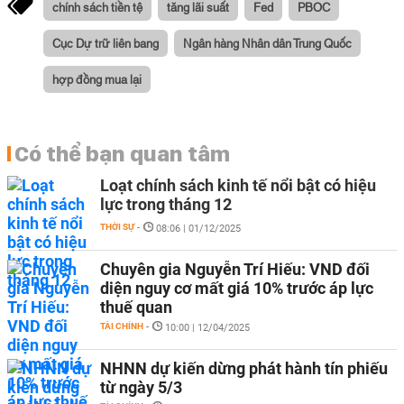
chính sách tiền tệ
tăng lãi suất
Fed
PBOC
Cục Dự trữ liên bang
Ngân hàng Nhân dân Trung Quốc
hợp đồng mua lại
Có thể bạn quan tâm
Loạt chính sách kinh tế nổi bật có hiệu
lực trong tháng 12
THỜI SỰ
-
08:06 | 01/12/2025
Chuyên gia Nguyễn Trí Hiếu: VND đối
diện nguy cơ mất giá 10% trước áp lực
thuế quan
TÀI CHÍNH
-
10:00 | 12/04/2025
NHNN dự kiến dừng phát hành tín phiếu
từ ngày 5/3