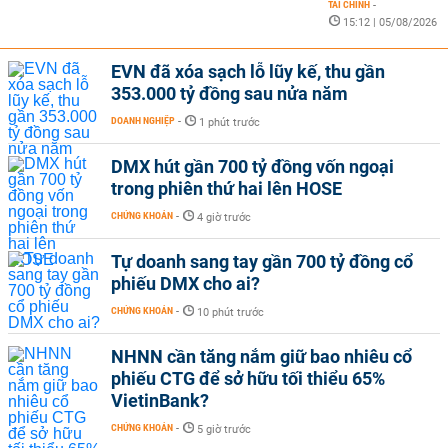
TÀI CHÍNH
-
15:12 | 05/08/2026
EVN đã xóa sạch lỗ lũy kế, thu gần
353.000 tỷ đồng sau nửa năm
DOANH NGHIỆP
-
1 phút trước
DMX hút gần 700 tỷ đồng vốn ngoại
trong phiên thứ hai lên HOSE
CHỨNG KHOÁN
-
4 giờ trước
Tự doanh sang tay gần 700 tỷ đồng cổ
phiếu DMX cho ai?
CHỨNG KHOÁN
-
10 phút trước
NHNN cần tăng nắm giữ bao nhiêu cổ
phiếu CTG để sở hữu tối thiểu 65%
VietinBank?
CHỨNG KHOÁN
-
5 giờ trước