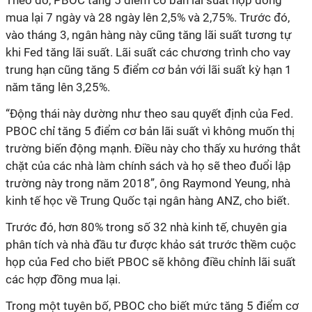
Theo đó, PBOC tăng 5 điểm cơ bản lãi suất hợp đồng
mua lại 7 ngày và 28 ngày lên 2,5% và 2,75%. Trước đó,
vào tháng 3, ngân hàng này cũng tăng lãi suất tương tự
khi Fed tăng lãi suất. Lãi suất các chương trình cho vay
trung hạn cũng tăng 5 điểm cơ bản với lãi suất kỳ hạn 1
năm tăng lên 3,25%.
“Động thái này dường như theo sau quyết định của Fed.
PBOC chỉ tăng 5 điểm cơ bản lãi suất vì không muốn thị
trường biến động mạnh. Điều này cho thấy xu hướng thắt
chặt của các nhà làm chính sách và họ sẽ theo đuổi lập
trường này trong năm 2018”, ông Raymond Yeung, nhà
kinh tế học về Trung Quốc tại ngân hàng ANZ, cho biết.
Trước đó, hơn 80% trong số 32 nhà kinh tế, chuyên gia
phân tích và nhà đầu tư được khảo sát trước thềm cuộc
họp của Fed cho biết PBOC sẽ không điều chỉnh lãi suất
các hợp đồng mua lại.
Trong một tuyên bố, PBOC cho biết mức tăng 5 điểm cơ