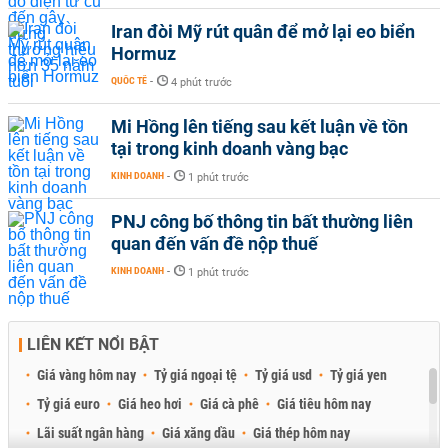
Iran đòi Mỹ rút quân để mở lại eo biển
Hormuz
QUỐC TẾ
-
4 phút trước
Mi Hồng lên tiếng sau kết luận về tồn
tại trong kinh doanh vàng bạc
KINH DOANH
-
1 phút trước
PNJ công bố thông tin bất thường liên
quan đến vấn đề nộp thuế
KINH DOANH
-
1 phút trước
LIÊN KẾT NỔI BẬT
Giá vàng hôm nay
Tỷ giá ngoại tệ
Tỷ giá usd
Tỷ giá yen
Tỷ giá euro
Giá heo hơi
Giá cà phê
Giá tiêu hôm nay
Lãi suất ngân hàng
Giá xăng dầu
Giá thép hôm nay