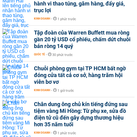
hành vi thao túng, găm hàng, đẩy giá,
trục lợi
KINH DOANH
-
1 phút trước
Tập đoàn của Warren Buffett mua ròng
gần 20 tỷ USD cổ phiếu, chấm dứt chuỗi
bán ròng 14 quý
QUỐC TẾ
-
30 phút trước
Chuỗi phòng gym tại TP HCM bất ngờ
đóng cửa tất cả cơ sở, hàng trăm hội
viên bơ vơ
KINH DOANH
-
1 giờ trước
Chân dung ông chủ kín tiếng đứng sau
tiệm vàng Mi Hồng: Từ phụ xe, sửa đồ
điện tử cũ đến gây dựng thương hiệu
hơn 35 năm tuổi
KINH DOANH
-
1 phút trước