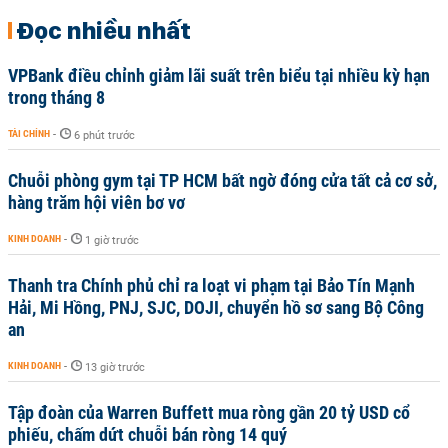
Đọc nhiều nhất
VPBank điều chỉnh giảm lãi suất trên biểu tại nhiều kỳ hạn
trong tháng 8
TÀI CHÍNH
-
6 phút trước
Chuỗi phòng gym tại TP HCM bất ngờ đóng cửa tất cả cơ sở,
hàng trăm hội viên bơ vơ
KINH DOANH
-
1 giờ trước
Thanh tra Chính phủ chỉ ra loạt vi phạm tại Bảo Tín Mạnh
Hải, Mi Hồng, PNJ, SJC, DOJI, chuyển hồ sơ sang Bộ Công
an
KINH DOANH
-
13 giờ trước
Tập đoàn của Warren Buffett mua ròng gần 20 tỷ USD cổ
phiếu, chấm dứt chuỗi bán ròng 14 quý