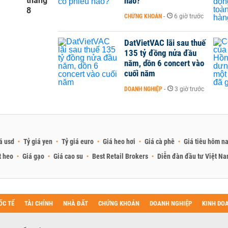
tháng
nào?
8
CHỨNG KHOÁN
-
6 giờ trước
DatVietVAC lãi sau thuế
135 tỷ đồng nửa đầu
năm, dồn 6 concert vào
cuối năm
DOANH NGHIỆP
-
3 giờ trước
á usd
Tỷ giá yen
Tỷ giá euro
Giá heo hơi
Giá cà phê
Giá tiêu hôm n
t heo
Giá gạo
Giá cao su
Best Retail Brokers
Diễn đàn đầu tư Việt N
ỐC TẾ
TÀI CHÍNH
NHÀ ĐẤT
CHỨNG KHOÁN
DOANH NGHIỆP
KINH DO