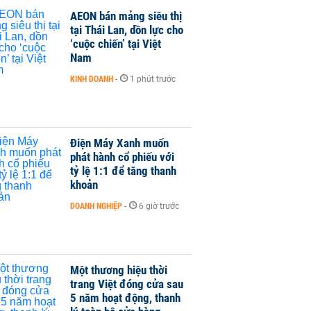
AEON bán mảng siêu thị
tại Thái Lan, dồn lực cho
‘cuộc chiến’ tại Việt
Nam
KINH DOANH
-
1 phút trước
Điện Máy Xanh muốn
phát hành cổ phiếu với
tỷ lệ 1:1 để tăng thanh
khoản
DOANH NGHIỆP
-
6 giờ trước
Một thương hiệu thời
trang Việt đóng cửa sau
5 năm hoạt động, thanh