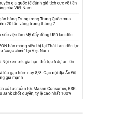
Palladium
Phân bón
uyên gia quốc tế đánh giá tích cực về tiền
ồng của Việt Nam
Rau - Củ -Quả
Sắt thép
gân hàng Trung ương Trung Quốc mua
hêm 20 tấn vàng trong tháng 7
Sữa
ú sốc việc làm Mỹ đẩy đồng USD lao dốc
Than
Thức ăn chăn nuôi
ON bán mảng siêu thị tại Thái Lan, dồn lực
o ‘cuộc chiến’ tại Việt Nam
Thủy hải sản khác
Tôm
 Nội xem xét gia hạn thủ tục 6 dự án lớn
Vàng
á lúa gạo hôm nay 8/8: Gạo nội địa Ấn Độ
ăng giá mạnh
VLXD khác
Xăng dầu
ch cổ tức tuần tới: Masan Consumer, BSR,
Xi măng - Clynker
BBank chốt quyền, tỷ lệ cao nhất 100%