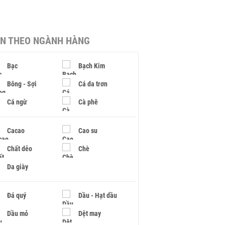
IN THEO NGÀNH HÀNG
Bạc
Bạch Kim
Bông - Sợi
Cá da trơn
Cá ngừ
Cà phê
Cacao
Cao su
Chất dẻo
Chè
Da giày
Đá quý
Dầu - Hạt dầu
Dầu mỏ
Dệt may