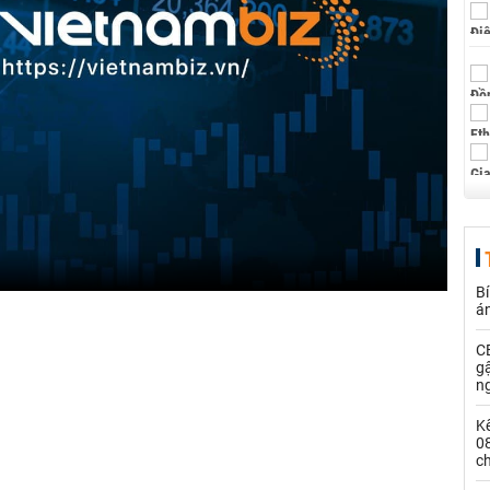
Bí
á
CE
g
n
Kế
0
c