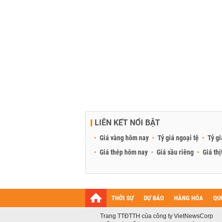
LIÊN KẾT NỔI BẬT
Giá vàng hôm nay
Tỷ giá ngoại tệ
Tỷ gi
Giá thép hôm nay
Giá sầu riêng
Giá thị
THỜI SỰ
DỰ BÁO
HÀNG HÓA
QU
Trang TTĐTTH của công ty VietNewsCorp