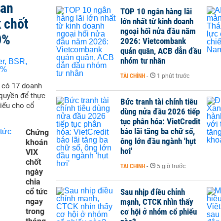
san
TOP 10 ngân hàng lãi
 chốt
lớn nhất từ kinh doanh
ngoại hối nửa đầu năm
0%
2026: Vietcombank
quán quân, ACB dẫn đầu
nhóm tư nhân
TÀI CHÍNH
-
1 phút trước
ẽ có 17 doanh
quyền để thực
Bức tranh tài chính tiêu
hiếu cho cổ
dùng nửa đầu 2026 tiếp
tục phân hóa: VietCredit
báo lãi tăng ba chữ số,
Chứng
ông lớn đầu ngành 'hụt
khoán
hơi'
VIX
chốt
TÀI CHÍNH
-
5 giờ trước
ngày
chia
cổ tức
Sau nhịp điều chỉnh
ngay
mạnh, CTCK nhìn thấy
trong
cơ hội ở nhóm cổ phiếu