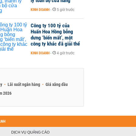
lý toàn bộ cửa hàng
KINH DOANH
-
5 giờ trước
Công ty 100 tỷ của
Huấn Hoa Hồng bỗng
dưng ‘biến mất’, một
công ty khác đã giải thể
KINH DOANH
-
4 giờ trước
ay
Lãi suất ngân hàng
Giá xăng dầu
am 2026
ANH
DỊCH VỤ QUẢNG CÁO