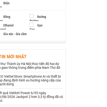
Điện
Đồng
Đường
Ethanol
Gạo
Gia súc - Gia cầm
Giấy
Gỗ
TIN MỚI NHẤT
Hạt điều
Hồ tiêu - Hạt tiêu
 thư Thành ủy Hà Nội thúc tiến độ hai dự
Khí đốt
n giao thông trọng điểm phía Nam Thủ đô
O Viettel Store: Smartphone AI và thiết bị
Kim loại khác
Mắc ca
ập đang định hình xu hướng nâng cấp của
gười dùng
Muối
Ngũ cốc
t quả Vietlott Power 6/55 ngày
Nhựa - Hạt nhựa
8/08/2026 Jackpot 2 hơn 3,3 tỷ đồng đã có
hủ