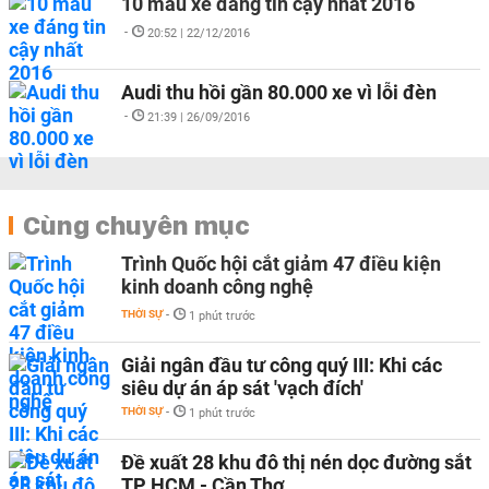
10 mẫu xe đáng tin cậy nhất 2016
-
20:52 | 22/12/2016
Audi thu hồi gần 80.000 xe vì lỗi đèn
-
21:39 | 26/09/2016
Cùng chuyên mục
Trình Quốc hội cắt giảm 47 điều kiện
kinh doanh công nghệ
THỜI SỰ
-
1 phút trước
Giải ngân đầu tư công quý III: Khi các
siêu dự án áp sát 'vạch đích'
THỜI SỰ
-
1 phút trước
Đề xuất 28 khu đô thị nén dọc đường sắt
TP HCM - Cần Thơ