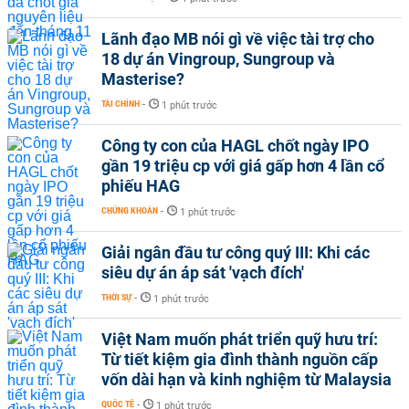
Lãnh đạo MB nói gì về việc tài trợ cho
18 dự án Vingroup, Sungroup và
Masterise?
TÀI CHÍNH
-
1 phút trước
Công ty con của HAGL chốt ngày IPO
gần 19 triệu cp với giá gấp hơn 4 lần cổ
phiếu HAG
CHỨNG KHOÁN
-
1 phút trước
Giải ngân đầu tư công quý III: Khi các
siêu dự án áp sát 'vạch đích'
THỜI SỰ
-
1 phút trước
Việt Nam muốn phát triển quỹ hưu trí:
Từ tiết kiệm gia đình thành nguồn cấp
vốn dài hạn và kinh nghiệm từ Malaysia
QUỐC TẾ
-
1 phút trước