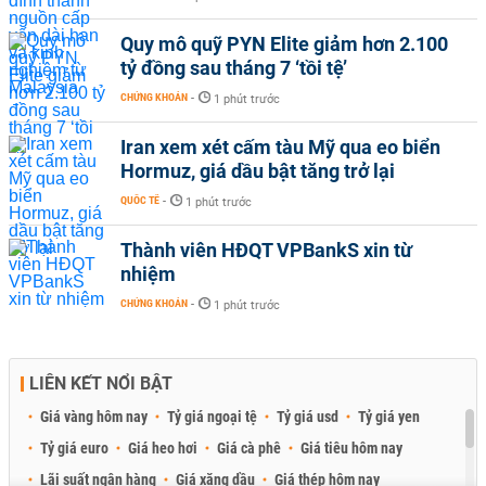
Quy mô quỹ PYN Elite giảm hơn 2.100
tỷ đồng sau tháng 7 ‘tồi tệ’
CHỨNG KHOÁN
-
1 phút trước
Iran xem xét cấm tàu Mỹ qua eo biển
Hormuz, giá dầu bật tăng trở lại
QUỐC TẾ
-
1 phút trước
Thành viên HĐQT VPBankS xin từ
nhiệm
CHỨNG KHOÁN
-
1 phút trước
LIÊN KẾT NỔI BẬT
Giá vàng hôm nay
Tỷ giá ngoại tệ
Tỷ giá usd
Tỷ giá yen
Tỷ giá euro
Giá heo hơi
Giá cà phê
Giá tiêu hôm nay
Lãi suất ngân hàng
Giá xăng dầu
Giá thép hôm nay