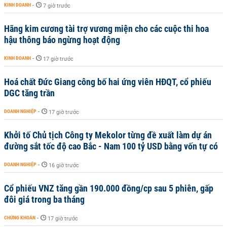
KINH DOANH
-
7 giờ trước
Hãng kim cương tài trợ vương miện cho các cuộc thi hoa
hậu thông báo ngừng hoạt động
KINH DOANH
-
17 giờ trước
Hoá chất Đức Giang công bố hai ứng viên HĐQT, cổ phiếu
DGC tăng trần
DOANH NGHIỆP
-
17 giờ trước
Khởi tố Chủ tịch Công ty Mekolor từng đề xuất làm dự án
đường sắt tốc độ cao Bắc - Nam 100 tỷ USD bằng vốn tự có
DOANH NGHIỆP
-
16 giờ trước
Cổ phiếu VNZ tăng gần 190.000 đồng/cp sau 5 phiên, gấp
đôi giá trong ba tháng
CHỨNG KHOÁN
-
17 giờ trước