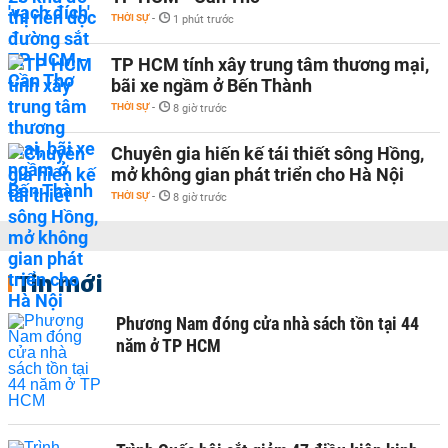
THỜI SỰ
-
1 phút trước
TP HCM tính xây trung tâm thương mại,
bãi xe ngầm ở Bến Thành
THỜI SỰ
-
8 giờ trước
Chuyên gia hiến kế tái thiết sông Hồng,
mở không gian phát triển cho Hà Nội
THỜI SỰ
-
8 giờ trước
Tin mới
Phương Nam đóng cửa nhà sách tồn tại 44
năm ở TP HCM