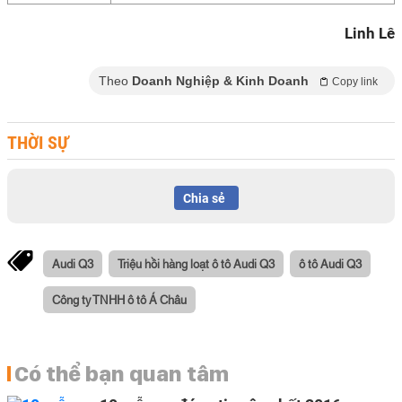
Linh Lê
Theo
Doanh Nghiệp & Kinh Doanh
Copy link
THỜI SỰ
Chia sẻ
Audi Q3
Triệu hồi hàng loạt ô tô Audi Q3
ô tô Audi Q3
Công ty TNHH ô tô Á Châu
Có thể bạn quan tâm