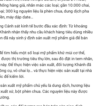
ống hàng giả, nhãn mác các loại; gần 10.000 chai,
loại; 300 kg nguyên liệu là phèn chua, dung dịch pha
ền, máy dập date…
ng Cảnh sát kinh tế bước đầu xác định: Từ khoảng
hánh nhận thấy nhu cầu khách hàng tiêu dùng nhiều
n đã nảy sinh ý định sản xuất mỹ phẩm giả để bán
để tìm hiểu một số loại mỹ phẩm khử mùi cơ thể,
được thị trường tiêu thụ lớn, sau đó đặt in tem nhãn,
này. Để thực hiện việc sản xuất, đối tượng Khánh đã
ng cụ, vỏ chai lọ… và thực hiện việc sản xuất tại nhà
c để kiếm lời.
 sản xuất mỹ phẩm chủ yếu là dung dịch, hương liệu
xuất xứ, bột phèn chua. Các nguyên liệu này được
rường.