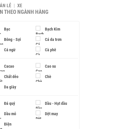
BÁN LẺ
XE
IN THEO NGÀNH HÀNG
Bạc
Bạch Kim
Bông - Sợi
Cá da trơn
Cá ngừ
Cà phê
Cacao
Cao su
Chất dẻo
Chè
Da giày
Đá quý
Dầu - Hạt dầu
Dầu mỏ
Dệt may
Điện