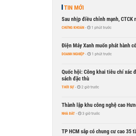
TIN MỚI
Sau nhịp điều chỉnh mạnh, CTCK n
CHỨNG KHOÁN
-
1 phút trước
Điện Máy Xanh muốn phát hành cổ 
DOANH NGHIỆP
-
1 phút trước
Quốc hội: Công khai tiêu chí xác
sách đặc thù
THỜI SỰ
-
2 giờ trước
Thành lập khu công nghệ cao Hưn
NHÀ ĐẤT
-
3 giờ trước
TP HCM sắp có chung cư cao 35 tầ