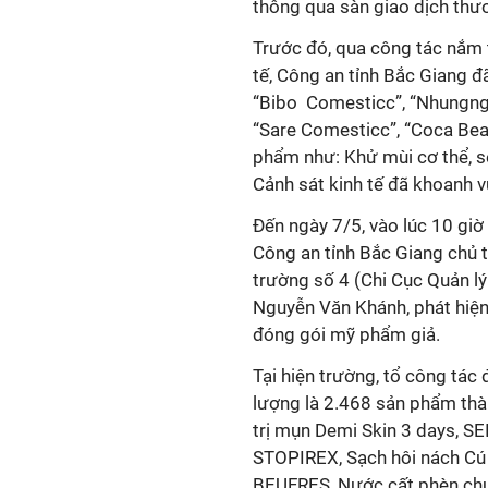
thông qua sàn giao dịch thư
Trước đó, qua công tác nắm 
tế, Công an tỉnh Bắc Giang đ
“Bibo Comesticc”, “Nhungngu
“Sare Comesticc”, “Coca Bea
phẩm như: Khử mùi cơ thể, se
Cảnh sát kinh tế đã khoanh v
Đến ngày 7/5, vào lúc 10 giờ
Công an tỉnh Bắc Giang chủ t
trường số 4 (Chi Cục Quản lý
Nguyễn Văn Khánh, phát hiện
đóng gói mỹ phẩm giả.
Tại hiện trường, tổ công tác
lượng là 2.468 sản phẩm th
trị mụn Demi Skin 3 days, SE
STOPIREX, Sạch hôi nách Cú 
BEUFRES, Nước cất phèn chu