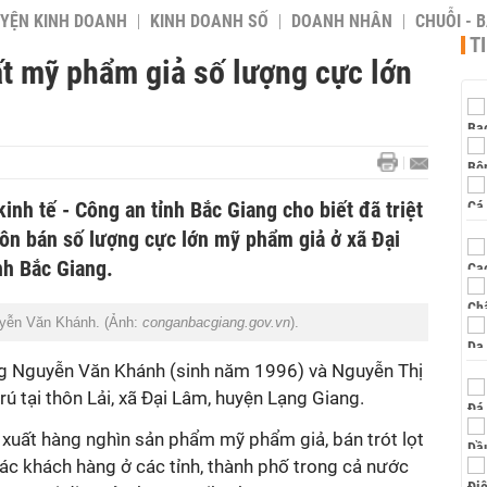
YỆN KINH DOANH
KINH DOANH SỐ
DOANH NHÂN
CHUỖI - 
T
ất mỹ phẩm giả số lượng cực lớn
inh tế - Công an tỉnh Bắc Giang cho biết đã triệt
uôn bán số lượng cực lớn mỹ phẩm giả ở xã Đại
nh Bắc Giang.
uyễn Văn Khánh. (Ảnh:
conganbacgiang.gov.vn
).
ng Nguyễn Văn Khánh (sinh năm 1996) và Nguyễn Thị
ú tại thôn Lải, xã Đại Lâm, huyện Lạng Giang.
 xuất hàng nghìn sản phẩm mỹ phẩm giả, bán trót lọt
c khách hàng ở các tỉnh, thành phố trong cả nước