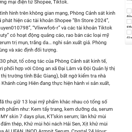
ơng mại điện tử Shopee, Tiktok.
tình hình trên không gian mạng, Phòng Cảnh sát kinh
ã phát hiện các tài khoản Shopee “Bn Store 2024”,
yen010798”, “Vliwwfo6-r” và các tài khoản Tiktok
uty” có hoạt động quảng cáo, rao bán các loại mỹ
rum trị mụn, trắng da… nghi sản xuất giả. Phòng
ùng và xác định đối tượng.
 30 phút, tổ công tác của Phòng Cảnh sát kinh tế,
rì phối hợp với Công an xã Đại Lâm và Đội Quản lý thị
 thị trường tỉnh Bắc Giang), bất ngờ kiểm tra nhà
 Khánh cùng Hiên đang thực hiện hành vi sản xuất,
 đã thu giữ 13 loại mỹ phẩm khác nhau có tổng số
ành phẩm như: Kem tẩy trang, kem dưỡng da, serum
IMY skin 7 days plus, KT’skin serum; lăn khử mùi
đấm thép, Khử mùi hôi nách Hải Sen, Xịt khử mùi
a ALUFAN, INOD Armpit Serum, Crystal 24 Hour;