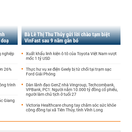
ảnh
Bà Lê Thị Thu Thủy gửi lời chào tạm biệt
 doạ
VinFast sau 9 năm gắn bó
g nghiệp
Xuất khẩu linh kiện ô tô của Toyota Việt Nam vượt
mốc 1 tỷ USD
ơn 26%
Thực hư vụ xe điện Geely bị từ chối tại trạm sạc
Ford Giải Phóng
ông trình
Dàn lãnh đạo GenZ nhà Vingroup, Techcombank,
VPBank, PC1: Người nắm 10.000 tỷ đồng cổ phiếu,
người làm chủ tịch ở tuổi 27
ắc Giang
Victoria Healthcare chung tay chăm sóc sức khỏe
cộng đồng tại xã Tiên Thủy, tỉnh Vĩnh Long