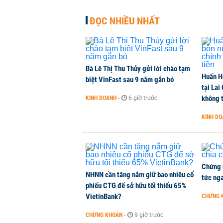
NHÀ ĐẤT
-
3 giờ trước
ĐỌC NHIỀU NHẤT
EVN đã xóa sạch lỗ lũy kế, thu g
DOANH NGHIỆP
-
4 giờ trước
Bà Lê Thị Thu Thủy gửi lời chào tạm
Huấn H
Tự doanh sang tay gần 700 tỷ đồn
biệt VinFast sau 9 năm gắn bó
tại Lai
CHỨNG KHOÁN
-
4 giờ trước
không t
KINH DOANH
-
6 giờ trước
KINH D
Thu hồi 89 ha đất để đấu giá lựa 
không
NHÀ ĐẤT
-
5 giờ trước
Chứng 
NHNN cần tăng nắm giữ bao nhiêu cổ
tức nga
phiếu CTG để sở hữu tối thiểu 65%
VietinBank?
CHỨNG 
CHỨNG KHOÁN
-
9 giờ trước