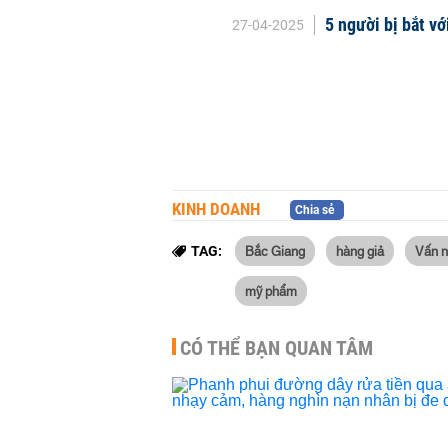
5 người bị bắt v
27-04-2025
KINH DOANH
Chia sẻ
Bắc Giang
hàng giả
Vấn n
TAG:
mỹ phẩm
CÓ THỂ BẠN QUAN TÂM