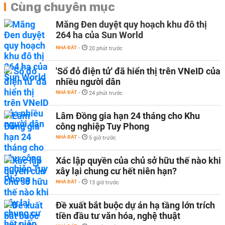
Cùng chuyên mục
Măng Đen duyệt quy hoạch khu đô thị
264 ha của Sun World
NHÀ ĐẤT
-
20 phút trước
'Sổ đỏ điện tử' đã hiển thị trên VNeID của
nhiều người dân
NHÀ ĐẤT
-
24 phút trước
Lâm Đồng gia hạn 24 tháng cho Khu
công nghiệp Tuy Phong
NHÀ ĐẤT
-
5 giờ trước
Xác lập quyền của chủ sở hữu thế nào khi
xây lại chung cư hết niên hạn?
NHÀ ĐẤT
-
13 giờ trước
Đề xuất bắt buộc dự án hạ tầng lớn trích
tiền đầu tư văn hóa, nghệ thuật