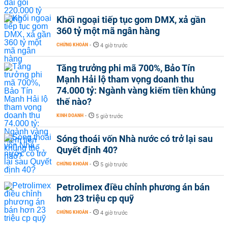
Khối ngoại tiếp tục gom DMX, xả gần
360 tỷ một mã ngân hàng
CHỨNG KHOÁN
-
4 giờ trước
Tăng trưởng phi mã 700%, Bảo Tín
Mạnh Hải lộ tham vọng doanh thu
74.000 tỷ: Ngành vàng kiếm tiền khủng
thế nào?
KINH DOANH
-
5 giờ trước
Sóng thoái vốn Nhà nước có trở lại sau
Quyết định 40?
CHỨNG KHOÁN
-
5 giờ trước
Petrolimex điều chỉnh phương án bán
hơn 23 triệu cp quỹ
CHỨNG KHOÁN
-
4 giờ trước