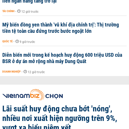
liên ngân hàng tăng trở lại
TÀI CHÍNH
-
12 giờ trước
Mỹ biến đồng yen thành 'vũ khí địa chính trị': Thị trường
tiền tệ toàn cầu đứng trước bước ngoặt lớn
QUỐC TẾ
-
9 giờ trước
Diễn biến mới trong kế hoạch huy động 600 triệu USD của
BSR ở dự án mở rộng nhà máy Dung Quất
DOANH NGHIỆP
-
12 giờ trước
Lãi suất huy động chưa bớt 'nóng',
nhiều nơi xuất hiện ngưỡng trên 9%,
vượt xa biểu niêm yết