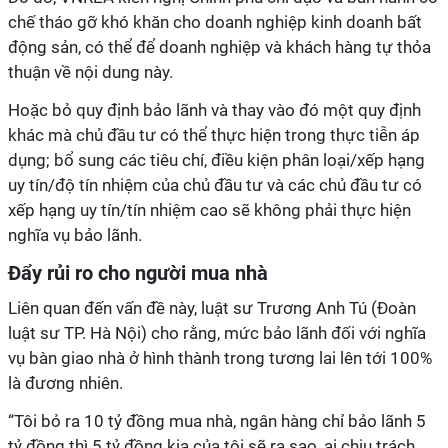
chế tháo gỡ khó khăn cho doanh nghiệp kinh doanh bất
động sản, có thể để doanh nghiệp và khách hàng tự thỏa
thuận về nội dung này.
Hoặc bỏ quy định bảo lãnh và thay vào đó một quy định
khác mà chủ đầu tư có thể thực hiện trong thực tiễn áp
dụng; bổ sung các tiêu chí, điều kiện phân loại/xếp hạng
uy tín/độ tín nhiệm của chủ đầu tư và các chủ đầu tư có
xếp hạng uy tín/tín nhiệm cao sẽ không phải thực hiện
nghĩa vụ bảo lãnh.
Đẩy rủi ro cho người mua nhà
Liên quan đến vấn đề này, luật sư Trương Anh Tú (Đoàn
luật sư TP. Hà Nội) cho rằng, mức bảo lãnh đối với nghĩa
vụ bàn giao nhà ở hình thành trong tương lai lên tới 100%
là đương nhiên.
“Tôi bỏ ra 10 tỷ đồng mua nhà, ngân hàng chỉ bảo lãnh 5
tỷ đồng thì 5 tỷ đồng kia của tôi sẽ ra sao, ai chịu trách