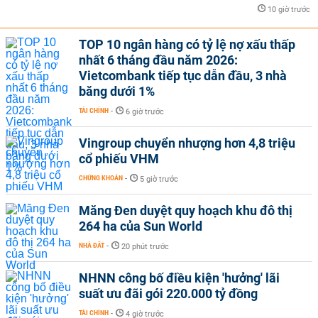
10 giờ trước
TOP 10 ngân hàng có tỷ lệ nợ xấu thấp
nhất 6 tháng đầu năm 2026:
Vietcombank tiếp tục dẫn đầu, 3 nhà
băng dưới 1%
TÀI CHÍNH
-
6 giờ trước
Vingroup chuyển nhượng hơn 4,8 triệu
cổ phiếu VHM
CHỨNG KHOÁN
-
5 giờ trước
Măng Đen duyệt quy hoạch khu đô thị
264 ha của Sun World
NHÀ ĐẤT
-
20 phút trước
NHNN công bố điều kiện 'hưởng' lãi
suất ưu đãi gói 220.000 tỷ đồng
TÀI CHÍNH
-
4 giờ trước