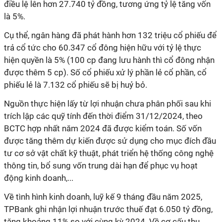
điều lệ lên hơn 27.740 tỷ đồng, tương ứng tỷ lệ tăng vốn
là 5%.
Cụ thể, ngân hàng đã phát hành hơn 132 triệu cổ phiếu để
trả cổ tức cho 60.347 cổ đông hiện hữu với tỷ lệ thực
hiện quyền là 5% (100 cp đang lưu hành thì cổ đông nhận
được thêm 5 cp). Số cổ phiếu xử lý phần lẻ cổ phần, cổ
phiếu lẻ là 7.132 cổ phiếu sẽ bị huỷ bỏ.
Nguồn thực hiện lấy từ lợi nhuận chưa phân phối sau khi
trích lập các quỹ tính đến thời điểm 31/12/2024, theo
BCTC hợp nhất năm 2024 đã được kiểm toán. Số vốn
được tăng thêm dự kiến được sử dụng cho mục đích đầu
tư cơ sở vật chất kỹ thuật, phát triển hệ thống công nghệ
thông tin, bổ sung vốn trung dài hạn để phục vụ hoạt
động kinh doanh,...
Về tình hình kinh doanh, luỹ kế 9 tháng đầu năm 2025,
TPBank ghi nhận lợi nhuận trước thuế đạt 6.050 tỷ đồng,
tăng khoảng 11% so với cùng kỳ 2024. Về cơ cấu thu