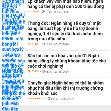
Ép khách vay vốn mua bảo hiểm, ngân
hàng có thể bị phạt đến 500 triệu đồng
TÀI CHÍNH
-
16:00 | 06/07/2026
Thống đốc: Ngân hàng sẽ duy trì mặt
bằng lãi suất hợp lý để hỗ trợ doanh
nghiệp, 1,4 triệu tỷ đã được bơm thêm
trong nửa đầu năm
TÀI CHÍNH
-
16:00 | 03/07/2026
Sàn tài sản mã hóa vào 'giờ G': Ngân
hàng, công ty chứng khoán tăng tốc cho
cuộc chơi nghìn tỷ
TÀI CHÍNH
-
08:00 | 27/06/2026
Chuyên gia: Ngân hàng có thể là nhóm
phục hồi đầu tiên khi thị trường chứng
khoán khởi sắc
CHỨNG KHOÁN
-
09:56 | 26/06/2026