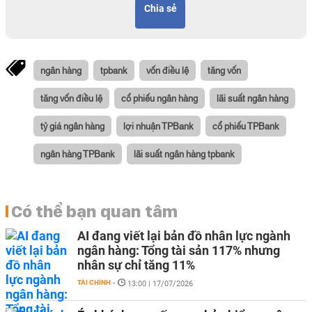
Chia sẻ
ngân hàng
tpbank
vốn điều lệ
tăng vốn
tăng vốn điều lệ
cổ phiếu ngân hàng
lãi suất ngân hàng
tỷ giá ngân hàng
lợi nhuận TPBank
cổ phiếu TPBank
ngân hàng TPBank
lãi suất ngân hàng tpbank
Có thể bạn quan tâm
AI đang viết lại bản đồ nhân lực ngành
ngân hàng: Tổng tài sản 117% nhưng
nhân sự chỉ tăng 11%
TÀI CHÍNH
-
13:00 | 17/07/2026