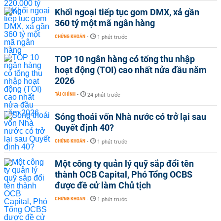
Khối ngoại tiếp tục gom DMX, xả gần
360 tỷ một mã ngân hàng
CHỨNG KHOÁN
-
1 phút trước
TOP 10 ngân hàng có tổng thu nhập
hoạt động (TOI) cao nhất nửa đầu năm
2026
TÀI CHÍNH
-
24 phút trước
Sóng thoái vốn Nhà nước có trở lại sau
Quyết định 40?
CHỨNG KHOÁN
-
1 phút trước
Một công ty quản lý quỹ sắp đổi tên
thành OCB Capital, Phó Tổng OCBS
được đề cử làm Chủ tịch
CHỨNG KHOÁN
-
1 phút trước