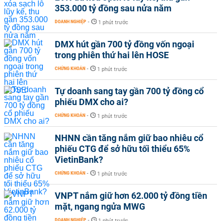
353.000 tỷ đồng sau nửa năm
DOANH NGHIỆP
-
1 phút trước
DMX hút gần 700 tỷ đồng vốn ngoại
trong phiên thứ hai lên HOSE
CHỨNG KHOÁN
-
1 phút trước
Tự doanh sang tay gần 700 tỷ đồng cổ
phiếu DMX cho ai?
CHỨNG KHOÁN
-
1 phút trước
NHNN cần tăng nắm giữ bao nhiêu cổ
phiếu CTG để sở hữu tối thiểu 65%
VietinBank?
CHỨNG KHOÁN
-
1 phút trước
VNPT nắm giữ hơn 62.000 tỷ đồng tiền
mặt, ngang ngửa MWG
DOANH NGHIỆP
-
1 phút trước