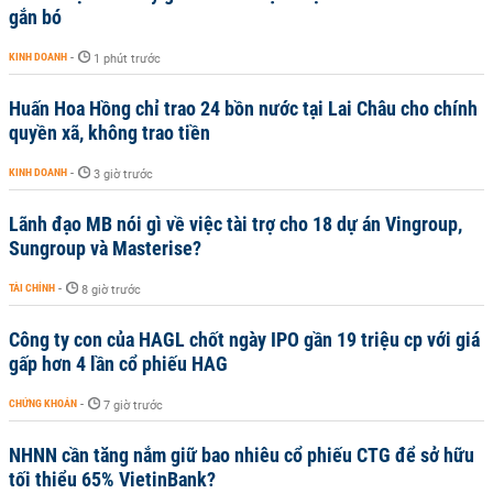
gắn bó
KINH DOANH
-
1 phút trước
Huấn Hoa Hồng chỉ trao 24 bồn nước tại Lai Châu cho chính
quyền xã, không trao tiền
KINH DOANH
-
3 giờ trước
Lãnh đạo MB nói gì về việc tài trợ cho 18 dự án Vingroup,
Sungroup và Masterise?
TÀI CHÍNH
-
8 giờ trước
Công ty con của HAGL chốt ngày IPO gần 19 triệu cp với giá
gấp hơn 4 lần cổ phiếu HAG
CHỨNG KHOÁN
-
7 giờ trước
NHNN cần tăng nắm giữ bao nhiêu cổ phiếu CTG để sở hữu
tối thiểu 65% VietinBank?