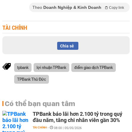
Theo
Doanh Nghiệp & Kinh Doanh
Copy link
TÀI CHÍNH
Chia sẻ
tpbank
lợi nhuận TPBank
điểm giao dịch TPBank
TPBank Thủ Đức
Có thể bạn quan tâm
TPBank báo lãi hơn 2.100 tỷ trong quý
đầu năm, tăng chi nhân viên gần 30%
TÀI CHÍNH
-
08:00 | 05/05/2026