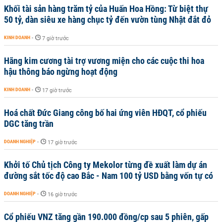
Khối tài sản hàng trăm tỷ của Huấn Hoa Hồng: Từ biệt thự
50 tỷ, dàn siêu xe hàng chục tỷ đến vườn tùng Nhật đắt đỏ
KINH DOANH
-
7 giờ trước
Hãng kim cương tài trợ vương miện cho các cuộc thi hoa
hậu thông báo ngừng hoạt động
KINH DOANH
-
17 giờ trước
Hoá chất Đức Giang công bố hai ứng viên HĐQT, cổ phiếu
DGC tăng trần
DOANH NGHIỆP
-
17 giờ trước
Khởi tố Chủ tịch Công ty Mekolor từng đề xuất làm dự án
đường sắt tốc độ cao Bắc - Nam 100 tỷ USD bằng vốn tự có
DOANH NGHIỆP
-
16 giờ trước
Cổ phiếu VNZ tăng gần 190.000 đồng/cp sau 5 phiên, gấp