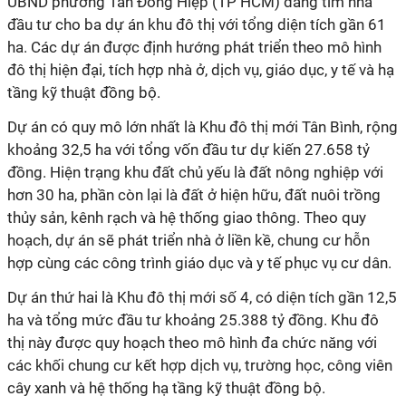
UBND phường Tân Đông Hiệp (TP HCM) đang tìm nhà
đầu tư cho ba dự án khu đô thị với tổng diện tích gần 61
ha. Các dự án được định hướng phát triển theo mô hình
đô thị hiện đại, tích hợp nhà ở, dịch vụ, giáo dục, y tế và hạ
tầng kỹ thuật đồng bộ.
Dự án có quy mô lớn nhất là Khu đô thị mới Tân Bình, rộng
khoảng 32,5 ha với tổng vốn đầu tư dự kiến 27.658 tỷ
đồng. Hiện trạng khu đất chủ yếu là đất nông nghiệp với
hơn 30 ha, phần còn lại là đất ở hiện hữu, đất nuôi trồng
thủy sản, kênh rạch và hệ thống giao thông. Theo quy
hoạch, dự án sẽ phát triển nhà ở liền kề, chung cư hỗn
hợp cùng các công trình giáo dục và y tế phục vụ cư dân.
Dự án thứ hai là Khu đô thị mới số 4, có diện tích gần 12,5
ha và tổng mức đầu tư khoảng 25.388 tỷ đồng. Khu đô
thị này được quy hoạch theo mô hình đa chức năng với
các khối chung cư kết hợp dịch vụ, trường học, công viên
cây xanh và hệ thống hạ tầng kỹ thuật đồng bộ.