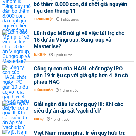
bò thêm 8.000 con, đã chốt giá nguyên
liệu đến tháng 11
DOANH NGHIỆP
-
1 phút trước
Lãnh đạo MB nói gì về việc tài trợ cho
18 dự án Vingroup, Sungroup và
Masterise?
TÀI CHÍNH
-
1 phút trước
Công ty con của HAGL chốt ngày IPO
gần 19 triệu cp với giá gấp hơn 4 lần cổ
phiếu HAG
CHỨNG KHOÁN
-
1 phút trước
Giải ngân đầu tư công quý III: Khi các
siêu dự án áp sát 'vạch đích'
THỜI SỰ
-
1 phút trước
Việt Nam muốn phát triển quỹ hưu trí: