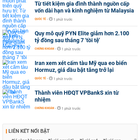
Từ tiết kiệm gia đình thành nguồn cấp
vốn dài hạn và kinh nghiệm từ Malaysia
QUỐC TẾ
-
1 phút trước
Quy mô quỹ PYN Elite giảm hơn 2.100
tỷ đồng sau tháng 7 ‘tồi tệ’
CHỨNG KHOÁN
-
1 phút trước
Iran xem xét cấm tàu Mỹ qua eo biển
Hormuz, giá dầu bật tăng trở lại
QUỐC TẾ
-
1 phút trước
Thành viên HĐQT VPBankS xin từ
nhiệm
CHỨNG KHOÁN
-
1 phút trước
LIÊN KẾT NỔI BẬT