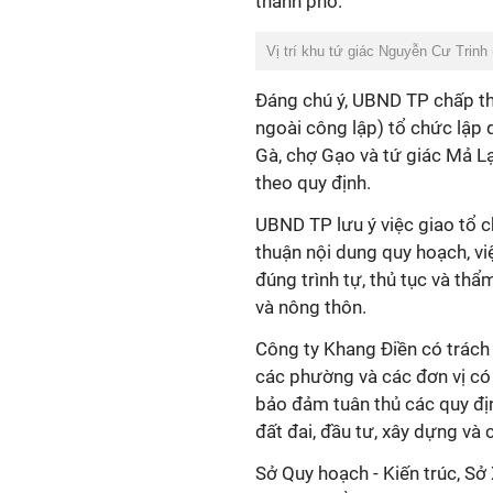
thành phố.
Vị trí khu tứ giác Nguyễn Cư Trinh
Đáng chú ý, UBND TP chấp th
ngoài công lập) tổ chức lập 
Gà, chợ Gạo và tứ giác Mả Lạ
theo quy định.
UBND TP lưu ý việc giao tổ c
thuận nội dung quy hoạch, v
đúng trình tự, thủ tục và th
và nông thôn.
Công ty Khang Điền có trách
các phường và các đơn vị có l
bảo đảm tuân thủ các quy địn
đất đai, đầu tư, xây dựng và 
Sở Quy hoạch - Kiến trúc, S