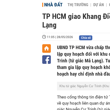
NHÀ ĐẤT
THỊ TRƯỜNG
DỰ ÁN
TP HCM giao Khang Điề
Lạng
11:05 | 28/05/2026
Chia sẻ
UBND TP HCM vừa chấp thu
lập quy hoạch đối với khu
Trinh (tứ giác Mả Lạng). T
tham gia lập quy hoạch kh
hoạch hay chỉ định nhà đầu
Khu tứ giác Nguyễn Cư Trinh (Khu 
Theo cổng thông tin điện t
về quy hoạch liên quan dự á
giác Nguyễn Cư Trinh (tứ gi