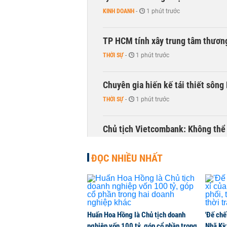
KINH DOANH
-
1 phút trước
TP HCM tính xây trung tâm thương
THỜI SỰ
-
1 phút trước
Chuyên gia hiến kế tái thiết sông
THỜI SỰ
-
1 phút trước
Chủ tịch Vietcombank: Không thể q
TÀI CHÍNH
-
2 phút trước
ĐỌC NHIỀU NHẤT
Huấn Hoa Hồng là Chủ tịch doanh
'Đế chế
nghiệp vốn 100 tỷ, góp cổ phần trong
Nhã Kỳ: