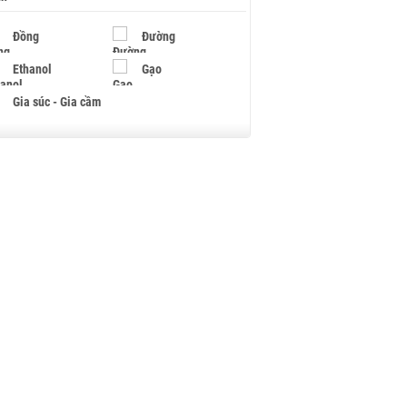
Đồng
Đường
Ethanol
Gạo
Gia súc - Gia cầm
Giấy
Gỗ
Hạt điều
Hồ tiêu - Hạt tiêu
Khí đốt
Kim loại khác
Mắc ca
Muối
Ngũ cốc
Nhựa - Hạt nhựa
Palladium
Phân bón