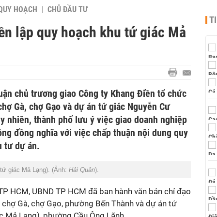
QUY HOẠCH
CHỦ ĐẦU TƯ
T
n lập quy hoạch khu tứ giác Mả
ận chủ trương giao Công ty Khang Điền tổ chức
 chợ Gà, chợ Gạo và dự án tứ giác Nguyễn Cư
uy nhiên, thành phố lưu ý việc giao doanh nghiệp
ông đồng nghĩa với việc chấp thuận nội dung quy
 tư dự án.
tứ giác Mả Lạng). (Ảnh:
Hải Quân
).
ử TP HCM, UBND TP HCM đã ban hành văn bản chỉ đạo
n chợ Gà, chợ Gạo, phường Bến Thành và dự án tứ
ác Mả Lạng), phường Cầu Ông Lãnh.