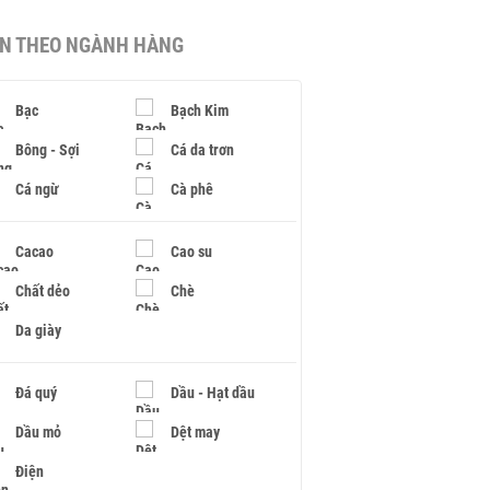
IN THEO NGÀNH HÀNG
Bạc
Bạch Kim
Bông - Sợi
Cá da trơn
Cá ngừ
Cà phê
Cacao
Cao su
Chất dẻo
Chè
Da giày
Đá quý
Dầu - Hạt dầu
Dầu mỏ
Dệt may
Điện