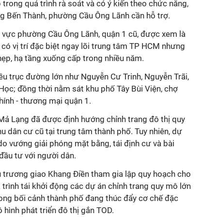
trong quá trình rà soát và có ý kiến theo chức năng,
 Bến Thành, phường Cầu Ông Lãnh cần hỗ trợ.
 vực phường Cầu Ông Lãnh, quận 1 cũ, được xem là
có vị trí đặc biệt ngay lõi trung tâm TP HCM nhưng
 hẹp, hạ tầng xuống cấp trong nhiều năm.
hiều trục đường lớn như Nguyễn Cư Trinh, Nguyễn Trãi,
ọc; đồng thời nằm sát khu phố Tây Bùi Viện, chợ
hính - thương mại quận 1.
 Mả Lạng đã được định hướng chỉnh trang đô thị quy
hu dân cư cũ tại trung tâm thành phố. Tuy nhiên, dự
 do vướng giải phóng mặt bằng, tái định cư và bài
 đầu tư với người dân.
 trương giao Khang Điền tham gia lập quy hoạch cho
 trình tái khởi động các dự án chỉnh trang quy mô lớn
trong bối cảnh thành phố đang thúc đẩy cơ chế đặc
 hình phát triển đô thị gắn TOD.