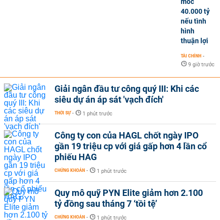
mốc
40.000 tỷ
nếu tình
hình
thuận lợi
TÀI CHÍNH
-
9 giờ trước
Giải ngân đầu tư công quý III: Khi các
siêu dự án áp sát 'vạch đích'
THỜI SỰ
-
1 phút trước
Công ty con của HAGL chốt ngày IPO
gần 19 triệu cp với giá gấp hơn 4 lần cổ
phiếu HAG
CHỨNG KHOÁN
-
1 phút trước
Quy mô quỹ PYN Elite giảm hơn 2.100
tỷ đồng sau tháng 7 ‘tồi tệ’
CHỨNG KHOÁN
-
1 phút trước