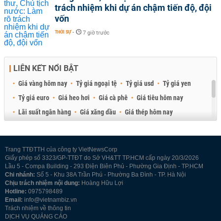
trách nhiệm khi dự án chậm tiến độ, đội
vốn
THỜI SỰ
-
7 giờ trước
LIÊN KẾT NỔI BẬT
Giá vàng hôm nay
Tỷ giá ngoại tệ
Tỷ giá usd
Tỷ giá yen
Tỷ giá euro
Giá heo hơi
Giá cà phê
Giá tiêu hôm nay
Lãi suất ngân hàng
Giá xăng dầu
Giá thép hôm nay
Giá sầu riêng
Giá thịt heo
Giá gạo
Giá cao su
Best Retail Brokers
Diễn đàn đầu tư Việt Nam 2026
Trang TTĐTTH của công ty VietNewsCorp
Giấy phép số 3323/GP-TTĐT do Sở VH&TT TP.HCM cấp ngày 20/3/2026
Lầu 5 - Compa Building - 293 Điện Biên Phủ - Phường Gia Định - TP.HCM
Chi nhánh:
Số 5 - Khu 38A Trần Phú - Phường Ba Đình - TP. Hà Nội
Chịu trách nhiệm nội dung:
Hoàng Hữu Lợi
Hotline:
0975798489
Email:
info@vietnambiz.vn
Trách nhiệm về thông tin
DỊCH VỤ QUẢNG CÁO