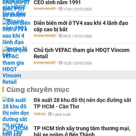
CEO sinh năm 1991
DOANH NGHIỆP
-
17:54 | 27/07/2026
Diễn biến mới ở TV4 sau khi 4 lãnh đạo
cấp cao bị bắt
DOANH NGHIỆP
-
09:31 | 27/07/2026
Chủ tịch VEFAC tham gia HĐQT Vincom
Retail
DOANH NGHIỆP
-
10:25 | 23/07/2026
Cùng chuyên mục
Đề xuất 28 khu đô thị nén dọc đường sắt
TP HCM - Cần Thơ
THỜI SỰ
-
1 phút trước
TP HCM tính xây trung tâm thương mại,
bãi xe ngầm ở Bến Thành