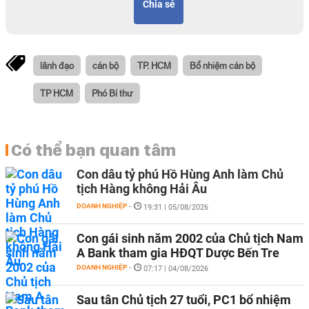
Chia sẻ
lãnh đạo
cán bộ
TP. HCM
Bổ nhiệm cán bộ
TP HCM
Phó Bí thư
Có thể bạn quan tâm
Con dâu tỷ phú Hồ Hùng Anh làm Chủ
tịch Hàng không Hải Âu
DOANH NGHIỆP
-
19:31 | 05/08/2026
Con gái sinh năm 2002 của Chủ tịch Nam
A Bank tham gia HĐQT Dược Bến Tre
DOANH NGHIỆP
-
07:17 | 04/08/2026
Sau tân Chủ tịch 27 tuổi, PC1 bổ nhiệm