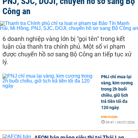
PNJ, SJC, DOJI, chuyển hồ sơ sang Bộ
Công an
6 doanh nghiệp vàng lớn bị "gọi tên" trong kết
luận của thanh tra chính phủ. Một số vi phạm
được chuyển hồ sơ sang Bộ Công an tiếp tục xử
lý.
PNJ chỉ mua lại
vàng, kim cương
trong 2h buổi
chiều, giữ lịch
trả tiền tối đa
120 ngày
KINH DOANH
-
09:47 | 24/07/2026
AEON bán mảng siêu thị tại Thái Lan,