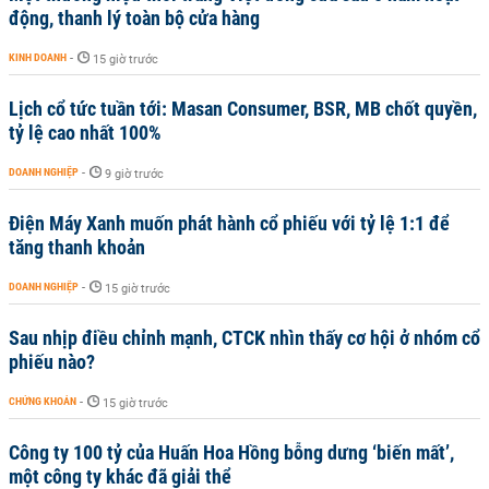
động, thanh lý toàn bộ cửa hàng
KINH DOANH
-
15 giờ trước
Lịch cổ tức tuần tới: Masan Consumer, BSR, MB chốt quyền,
tỷ lệ cao nhất 100%
DOANH NGHIỆP
-
9 giờ trước
Điện Máy Xanh muốn phát hành cổ phiếu với tỷ lệ 1:1 để
tăng thanh khoản
DOANH NGHIỆP
-
15 giờ trước
Sau nhịp điều chỉnh mạnh, CTCK nhìn thấy cơ hội ở nhóm cổ
phiếu nào?
CHỨNG KHOÁN
-
15 giờ trước
Công ty 100 tỷ của Huấn Hoa Hồng bỗng dưng ‘biến mất’,
một công ty khác đã giải thể