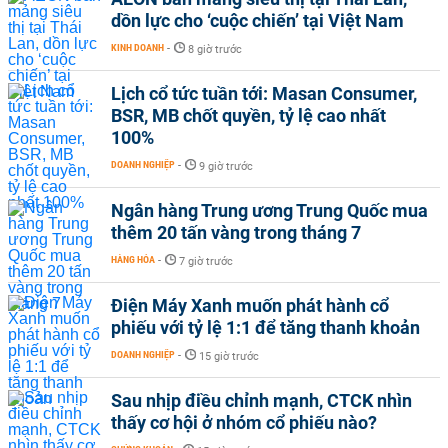
dồn lực cho ‘cuộc chiến’ tại Việt Nam
KINH DOANH
-
8 giờ trước
Lịch cổ tức tuần tới: Masan Consumer,
BSR, MB chốt quyền, tỷ lệ cao nhất
100%
DOANH NGHIỆP
-
9 giờ trước
Ngân hàng Trung ương Trung Quốc mua
thêm 20 tấn vàng trong tháng 7
HÀNG HÓA
-
7 giờ trước
Điện Máy Xanh muốn phát hành cổ
phiếu với tỷ lệ 1:1 để tăng thanh khoản
DOANH NGHIỆP
-
15 giờ trước
Sau nhịp điều chỉnh mạnh, CTCK nhìn
thấy cơ hội ở nhóm cổ phiếu nào?