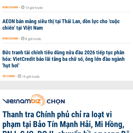
KINH DOANH
-
13 giờ trước
AEON bán mảng siêu thị tại Thái Lan, dồn lực cho ‘cuộc
chiến’ tại Việt Nam
KINH DOANH
-
8 giờ trước
Bức tranh tài chính tiêu dùng nửa đầu 2026 tiếp tục phân
hóa: VietCredit báo lãi tăng ba chữ số, ông lớn đầu ngành
'hụt hơi'
TÀI CHÍNH
-
15 giờ trước
Thanh tra Chính phủ chỉ ra loạt vi
phạm tại Bảo Tín Mạnh Hải, Mi Hồng,