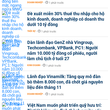
DOANH NGHIỆP
-
1 phút trước
Đề xuất miễn 30% thuế thu nhập cho hộ
kinh doanh, doanh nghiệp có doanh thu
dưới 10 tỷ đồng
THỜI SỰ
-
1 phút trước
Dàn lãnh đạo GenZ nhà Vingroup,
Techcombank, VPBank, PC1: Người
nắm 10.000 tỷ đồng cổ phiếu, người
làm chủ tịch ở tuổi 27
KINH DOANH
-
1 phút trước
Lãnh đạo Vinamilk: Tăng quy mô đàn
bò thêm 8.000 con, đã chốt giá nguyên
liệu đến tháng 11
DOANH NGHIỆP
-
1 phút trước
Việt Nam muốn phát triển quỹ hưu trí: