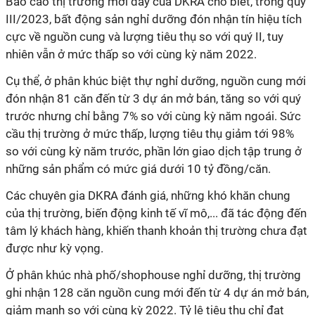
Báo cáo thị trường mới đây của DKRA cho biết, trong quý
III/2023, bất động sản nghỉ dưỡng đón nhận tín hiệu tích
cực về nguồn cung và lượng tiêu thụ so với quý II, tuy
nhiên vẫn ở mức thấp so với cùng kỳ năm 2022.
Cụ thể, ở phân khúc biệt thự nghỉ dưỡng, nguồn cung mới
đón nhận 81 căn đến từ 3 dự án mở bán, tăng so với quý
trước nhưng chỉ bằng 7% so với cùng kỳ năm ngoái. Sức
cầu thị trường ở mức thấp, lượng tiêu thụ giảm tới 98%
so với cùng kỳ năm trước, phần lớn giao dịch tập trung ở
những sản phẩm có mức giá dưới 10 tỷ đồng/căn.
Các chuyên gia DKRA đánh giá, những khó khăn chung
của thị trường, biến động kinh tế vĩ mô,... đã tác động đến
tâm lý khách hàng, khiến thanh khoản thị trường chưa đạt
được như kỳ vọng.
Ở phân khúc nhà phố/shophouse nghỉ dưỡng, thị trường
ghi nhận 128 căn nguồn cung mới đến từ 4 dự án mở bán,
giảm mạnh so với cùng kỳ 2022. Tỷ lệ tiêu thụ chỉ đạt