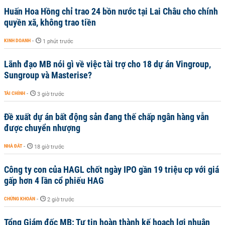
Huấn Hoa Hồng chỉ trao 24 bồn nước tại Lai Châu cho chính
quyền xã, không trao tiền
KINH DOANH
-
1 phút trước
Lãnh đạo MB nói gì về việc tài trợ cho 18 dự án Vingroup,
Sungroup và Masterise?
TÀI CHÍNH
-
3 giờ trước
Đề xuất dự án bất động sản đang thế chấp ngân hàng vẫn
được chuyển nhượng
NHÀ ĐẤT
-
18 giờ trước
Công ty con của HAGL chốt ngày IPO gần 19 triệu cp với giá
gấp hơn 4 lần cổ phiếu HAG
CHỨNG KHOÁN
-
2 giờ trước
Tổng Giám đốc MB: Tự tin hoàn thành kế hoạch lợi nhuận