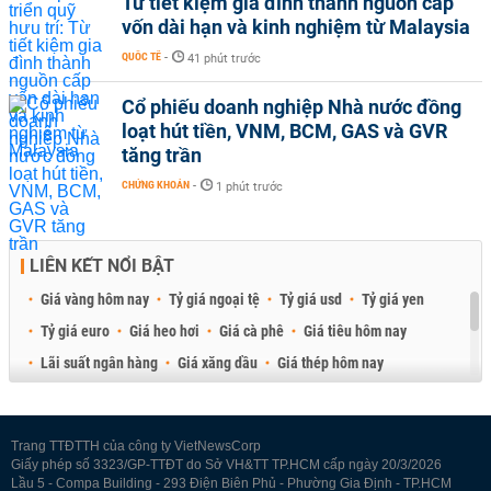
Từ tiết kiệm gia đình thành nguồn cấp
vốn dài hạn và kinh nghiệm từ Malaysia
QUỐC TẾ
-
41 phút trước
Cổ phiếu doanh nghiệp Nhà nước đồng
loạt hút tiền, VNM, BCM, GAS và GVR
tăng trần
CHỨNG KHOÁN
-
1 phút trước
LIÊN KẾT NỔI BẬT
Giá vàng hôm nay
Tỷ giá ngoại tệ
Tỷ giá usd
Tỷ giá yen
Tỷ giá euro
Giá heo hơi
Giá cà phê
Giá tiêu hôm nay
Lãi suất ngân hàng
Giá xăng dầu
Giá thép hôm nay
Giá sầu riêng
Giá thịt heo
Giá gạo
Giá cao su
Best Retail Brokers
Diễn đàn đầu tư Việt Nam 2026
Trang TTĐTTH của công ty VietNewsCorp
Giấy phép số 3323/GP-TTĐT do Sở VH&TT TP.HCM cấp ngày 20/3/2026
Lầu 5 - Compa Building - 293 Điện Biên Phủ - Phường Gia Định - TP.HCM