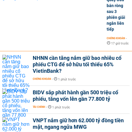
bán ròng
sau 3
phiên giải
ngân liên
tiếp
CHỨNG KHOÁN
-
17 giờ trước
NHNN cần tăng nắm giữ bao nhiêu cổ
phiếu CTG để sở hữu tối thiểu 65%
VietinBank?
CHỨNG KHOÁN
-
1 phút trước
BIDV sắp phát hành gần 500 triệu cổ
phiếu, tăng vốn lên gần 77.800 tỷ
TÀI CHÍNH
-
1 phút trước
VNPT nắm giữ hơn 62.000 tỷ đồng tiền
mặt, ngang ngửa MWG