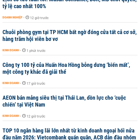
tỷ lệ cao nhất 100%
DOANH NGHIỆP
-
12 giờ trước
Chuỗi phòng gym tại TP HCM bất ngờ đóng cửa tất cả cơ sở,
hàng trăm hội viên bơ vơ
KINH DOANH
-
1 phút trước
Công ty 100 tỷ của Huấn Hoa Hồng bỗng dưng ‘biến mất’,
một công ty khác đã giải thể
KINH DOANH
-
17 giờ trước
AEON bán mảng siêu thị tại Thái Lan, dồn lực cho ‘cuộc
chiến’ tại Việt Nam
KINH DOANH
-
12 giờ trước
TOP 10 ngân hàng lãi lớn nhất từ kinh doanh ngoại hối nửa
đầu năm 2026: Vietcombank quán quân, ACB dẫn đầu nhóm