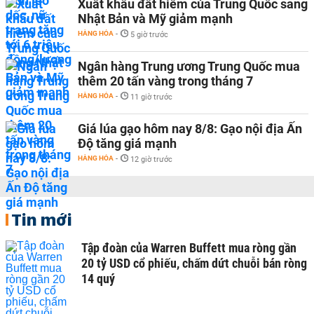
Xuất khẩu đất hiếm của Trung Quốc sang
Nhật Bản và Mỹ giảm mạnh
HÀNG HÓA
-
5 giờ trước
Ngân hàng Trung ương Trung Quốc mua
thêm 20 tấn vàng trong tháng 7
HÀNG HÓA
-
11 giờ trước
Giá lúa gạo hôm nay 8/8: Gạo nội địa Ấn
Độ tăng giá mạnh
HÀNG HÓA
-
12 giờ trước
Tin mới
Tập đoàn của Warren Buffett mua ròng gần
20 tỷ USD cổ phiếu, chấm dứt chuỗi bán ròng
14 quý