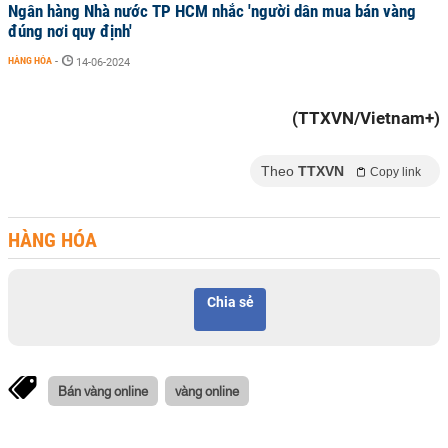
Ngân hàng Nhà nước TP HCM nhắc 'người dân mua bán vàng
đúng nơi quy định'
HÀNG HÓA
-
14-06-2024
(TTXVN/Vietnam+)
Theo
TTXVN
Copy link
HÀNG HÓA
Chia sẻ
Bán vàng online
vàng online