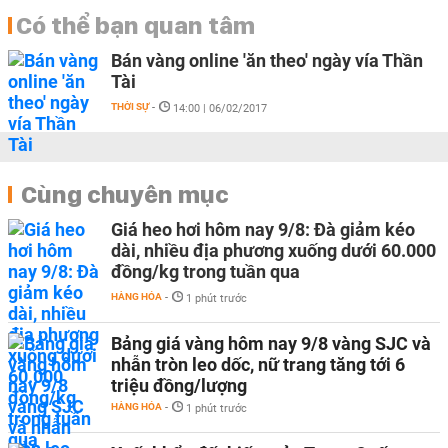
Có thể bạn quan tâm
Bán vàng online 'ăn theo' ngày vía Thần
Tài
THỜI SỰ
-
14:00 | 06/02/2017
Cùng chuyên mục
Giá heo hơi hôm nay 9/8: Đà giảm kéo
dài, nhiều địa phương xuống dưới 60.000
đồng/kg trong tuần qua
HÀNG HÓA
-
1 phút trước
Bảng giá vàng hôm nay 9/8 vàng SJC và
nhẫn tròn leo dốc, nữ trang tăng tới 6
triệu đồng/lượng
HÀNG HÓA
-
1 phút trước