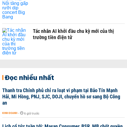
Tác nhân AI khởi đầu chu kỳ mới của thị
trường tiền điện tử
Đọc nhiều nhất
Thanh tra Chính phủ chỉ ra loạt vi phạm tại Bảo Tín Mạnh
Hải, Mi Hồng, PNJ, SJC, DOJI, chuyển hồ sơ sang Bộ Công
an
KINH DOANH
-
6 giờ trước
Lịch cổ tức tuần tới: Masan Consumer, BSR, MB chốt quyền,