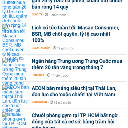
gần 20 tỷ USD cổ phiếu, chấm dứt chuỗi
bán ròng 14 quý
QUỐC TẾ
-
1 phút trước
Lịch cổ tức tuần tới: Masan Consumer,
BSR, MB chốt quyền, tỷ lệ cao nhất
100%
DOANH NGHIỆP
-
12 giờ trước
Ngân hàng Trung ương Trung Quốc mua
thêm 20 tấn vàng trong tháng 7
HÀNG HÓA
-
11 giờ trước
AEON bán mảng siêu thị tại Thái Lan,
dồn lực cho ‘cuộc chiến’ tại Việt Nam
KINH DOANH
-
12 giờ trước
Chuỗi phòng gym tại TP HCM bất ngờ
đóng cửa tất cả cơ sở, hàng trăm hội
viên bơ vơ