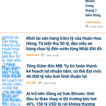
khoán
trong
tháng 7
biến động
CHỨNG KHOÁN
-
1 phút trước
Khối tài sản hàng trăm tỷ của Huấn Hoa
Hồng: Từ biệt thự 50 tỷ, dàn siêu xe
hàng chục tỷ đến vườn tùng Nhật đắt đỏ
KINH DOANH
-
1 phút trước
Tổng Giám đốc MB: Tự tin hoàn thành
kế hoạch lợi nhuận năm, có thể đạt mốc
40.000 tỷ nếu tình hình thuận lợi
TÀI CHÍNH
-
1 phút trước
AI trở nên 'đáng sợ' hơn Bitcoin: Giới
đầu tư tháo chạy vì thị trường bốc hơi
40%, 150 tỷ USD bị rút không thương