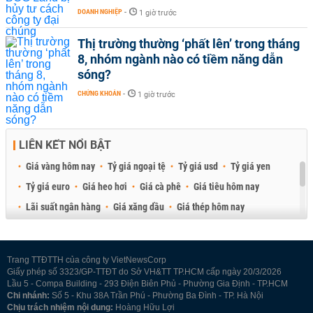
DOANH NGHIỆP
-
1 giờ trước
Thị trường thường ‘phất lên’ trong tháng
8, nhóm ngành nào có tiềm năng dẫn
sóng?
CHỨNG KHOÁN
-
1 giờ trước
LIÊN KẾT NỔI BẬT
Giá vàng hôm nay
Tỷ giá ngoại tệ
Tỷ giá usd
Tỷ giá yen
Tỷ giá euro
Giá heo hơi
Giá cà phê
Giá tiêu hôm nay
Lãi suất ngân hàng
Giá xăng dầu
Giá thép hôm nay
Giá sầu riêng
Giá thịt heo
Giá gạo
Giá cao su
Best Retail Brokers
Diễn đàn đầu tư Việt Nam 2026
Trang TTĐTTH của công ty VietNewsCorp
Giấy phép số 3323/GP-TTĐT do Sở VH&TT TP.HCM cấp ngày 20/3/2026
Lầu 5 - Compa Building - 293 Điện Biên Phủ - Phường Gia Định - TP.HCM
Chi nhánh:
Số 5 - Khu 38A Trần Phú - Phường Ba Đình - TP. Hà Nội
Chịu trách nhiệm nội dung:
Hoàng Hữu Lợi