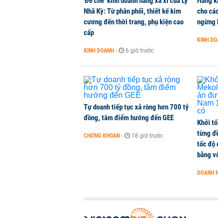
'Đế chế’ kinh doanh hàng xa xỉ của Lý
Hãng k
KINH DOANH
-
1 phút trước
Nhã Kỳ: Từ phân phối, thiết kế kim
cho các
cương đến thời trang, phụ kiện cao
ngừng 
cấp
Hơn 227.000 tài khoản gia nhập t
KINH D
CHỨNG KHOÁN
-
1 phút trước
KINH DOANH
-
6 giờ trước
Cuộc đua 'xuống phố' của ngân hà
KINH DOANH
-
1 phút trước
Tự doanh tiếp tục xả ròng hơn 700 tỷ
đồng, tâm điểm hướng đến GEE
Khởi tố
từng đ
CHỨNG KHOÁN
-
18 giờ trước
tốc độ
bằng vố
DOANH 