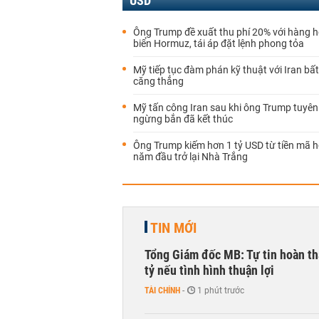
USD
Ông Trump đề xuất thu phí 20% với hàng 
biển Hormuz, tái áp đặt lệnh phong tỏa
Mỹ tiếp tục đàm phán kỹ thuật với Iran bấ
căng thẳng
Mỹ tấn công Iran sau khi ông Trump tuyên
ngừng bắn đã kết thúc
Ông Trump kiếm hơn 1 tỷ USD từ tiền mã h
năm đầu trở lại Nhà Trắng
TIN MỚI
Tổng Giám đốc MB: Tự tin hoàn th
tỷ nếu tình hình thuận lợi
TÀI CHÍNH
-
1 phút trước