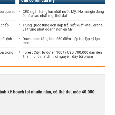
đầu cơ lớn của Mỹ
hóa qua eo
CEO ngân hàng lớn nhất nước Mỹ: ‘Nợ margin đang
ở mức cao nhất mọi thời đại’
t chấp
Trung Quốc tung đòn đáp trả, siết xuất khẩu drone
và trừng phạt doanh nghiệp Mỹ
 bố lệnh
Dow Jones tăng hơn 250 điểm, tiếp tục lập kỷ lục
mới
oá trong
Forest City: Từ dự án 100 tỷ USD, 700.000 dân đến
'thành phố ma' dính lời nguyền, đầy tội phạm
ành kế hoạch lợi nhuận năm, có thể đạt mốc 40.000