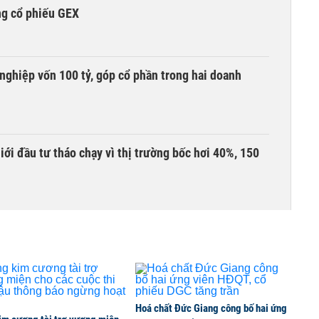
ng cổ phiếu GEX
nghiệp vốn 100 tỷ, góp cổ phần trong hai doanh
Giới đầu tư tháo chạy vì thị trường bốc hơi 40%, 150
àng mã trên sàn báo lãi tăng 64%, không vay một
ần đầu tham gia vào hệ sinh thái Vingroup
Hoá chất Đức Giang công bố hai ứng