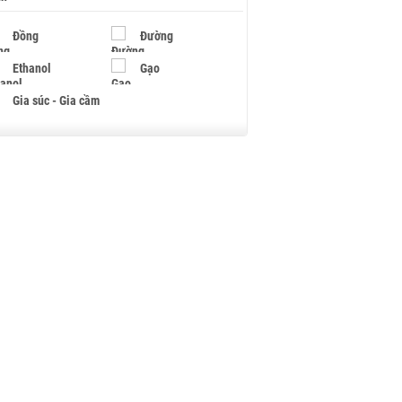
Đồng
Đường
Ethanol
Gạo
Gia súc - Gia cầm
Giấy
Gỗ
Hạt điều
Hồ tiêu - Hạt tiêu
Khí đốt
Kim loại khác
Mắc ca
Muối
Ngũ cốc
Nhựa - Hạt nhựa
Palladium
Phân bón