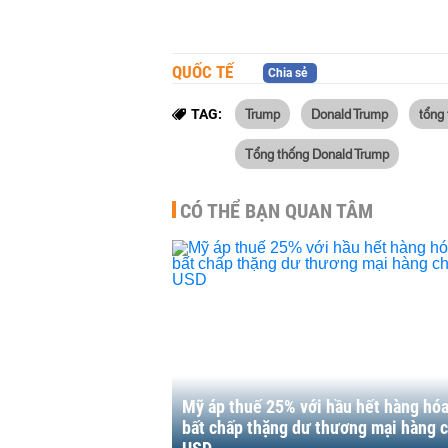
QUỐC TẾ
Chia sẻ
Trump
Donald Trump
tổng
TAG:
Tổng thống Donald Trump
CÓ THỂ BẠN QUAN TÂM
Mỹ áp thuế 25% với hầu hết hàng hóa
bất chấp thặng dư thương mại hàng c