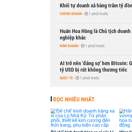
Khối tự doanh xả hàng trăm tỷ đồ
CHỨNG KHOÁN
-
1 phút trước
Huấn Hoa Hồng là Chủ tịch doanh 
nghiệp khác
KINH DOANH
-
1 phút trước
AI trở nên 'đáng sợ' hơn Bitcoin: 
tỷ USD bị rút không thương tiếc
QUỐC TẾ
-
1 phút trước
Doanh nghiệp duy nhất sản xuất v
ĐỌC NHIỀU NHẤT
đồng nào từ ngân hàng
KINH DOANH
-
1 phút trước
Con gái tỷ phú Phạm Nhật Vượng l