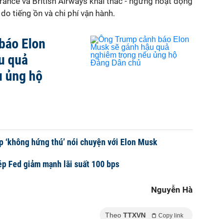
rance và British Airways khai thác - ngừng hoạt động
do tiếng ồn và chi phí vận hành.
báo Elon
u quả
u ủng hộ
 ‘không hứng thú’ nói chuyện với Elon Musk
p Fed giảm mạnh lãi suất 100 bps
Nguyễn Hà
Theo
TTXVN
Copy link