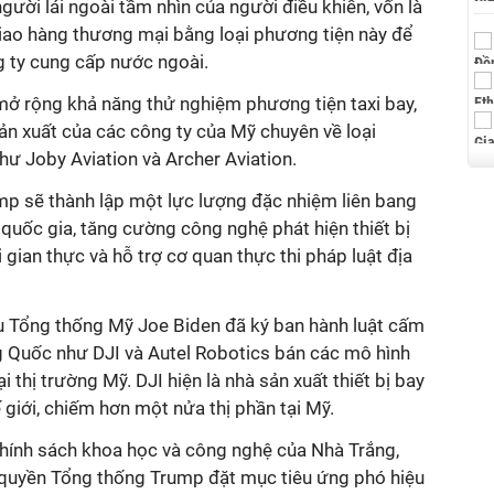
gười lái ngoài tầm nhìn của người điều khiển, vốn là
ao hàng thương mại bằng loại phương tiện này để
 ty cung cấp nước ngoài.
mở rộng khả năng thử nghiệm phương tiện taxi bay,
ản xuất của các công ty của Mỹ chuyên về loại
ư Joby Aviation và Archer Aviation.
p sẽ thành lập một lực lượng đặc nhiệm liên bang
uốc gia, tăng cường công nghệ phát hiện thiết bị
 gian thực và hỗ trợ cơ quan thực thi pháp luật địa
u Tổng thống Mỹ Joe Biden đã ký ban hành luật cấm
ng Quốc như DJI và Autel Robotics bán các mô hình
ại thị trường Mỹ. DJI hiện là nhà sản xuất thiết bị bay
 giới, chiếm hơn một nửa thị phần tại Mỹ.
ính sách khoa học và công nghệ của Nhà Trắng,
 quyền Tổng thống Trump đặt mục tiêu ứng phó hiệu