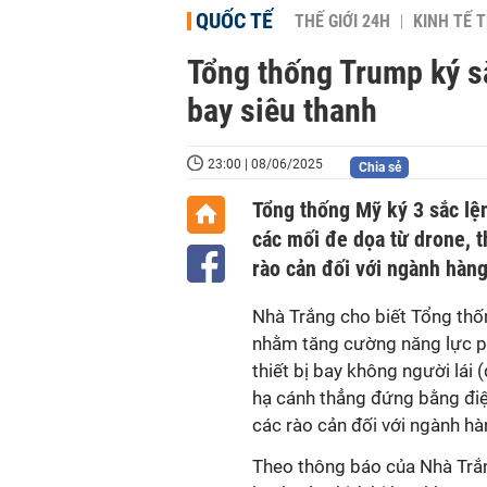
QUỐC TẾ
THẾ GIỚI 24H
KINH TẾ T
Tổng thống Trump ký s
bay siêu thanh
23:00 | 08/06/2025
Chia sẻ
Tổng thống Mỹ ký 3 sắc lệ
các mối đe dọa từ drone, t
rào cản đối với ngành hàn
Nhà Trắng cho biết Tổng thố
nhằm tăng cường năng lực p
thiết bị bay không người lái
hạ cánh thẳng đứng bằng điệ
các rào cản đối với ngành hà
Theo thông báo của Nhà Trắn