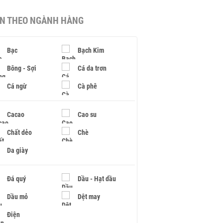
IN THEO NGÀNH HÀNG
Bạc
Bạch Kim
Bông - Sợi
Cá da trơn
Cá ngừ
Cà phê
Cacao
Cao su
Chất dẻo
Chè
Da giày
Đá quý
Dầu - Hạt dầu
Dầu mỏ
Dệt may
Điện