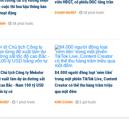
im cương tài trợ vương miện
viên HĐQT, cổ phiếu DGC tăng trần
 cuộc thi hoa hậu thông báo
hoạt động
DOANH NGHIỆP
-
28 phút trước
hị trường chứng khoán trong tháng 7 biến động
OANH
-
38 phút trước
ng thuần số
 Chủ tịch Công ty Mekolor
84.000 người đồng loạt ‘ném tiền’
ề xuất làm dự án đường sắt
trong một phiên TikTok Live, Content
 cao Bắc - Nam 100 tỷ USD
Creator có thể thu hàng trăm triệu
n tự có
qua một đêm
NGHIỆP
-
1 phút trước
KINH DOANH
-
2 giờ trước