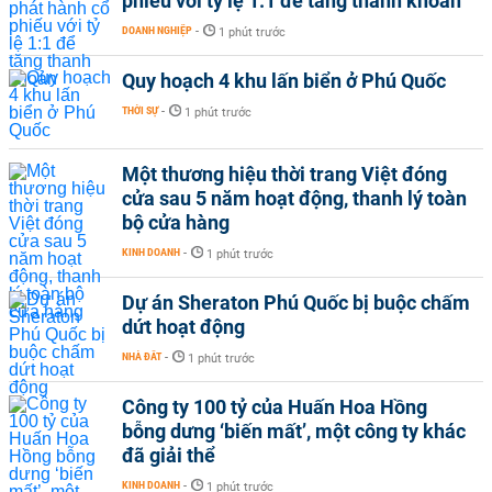
phiếu với tỷ lệ 1:1 để tăng thanh khoản
DOANH NGHIỆP
-
1 phút trước
Quy hoạch 4 khu lấn biển ở Phú Quốc
THỜI SỰ
-
1 phút trước
Một thương hiệu thời trang Việt đóng
cửa sau 5 năm hoạt động, thanh lý toàn
bộ cửa hàng
KINH DOANH
-
1 phút trước
Dự án Sheraton Phú Quốc bị buộc chấm
dứt hoạt động
NHÀ ĐẤT
-
1 phút trước
Công ty 100 tỷ của Huấn Hoa Hồng
bỗng dưng ‘biến mất’, một công ty khác
đã giải thể
KINH DOANH
-
1 phút trước