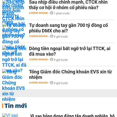
Sau nhịp điều chỉnh mạnh, CTCK nhìn
thấy cơ hội ở nhóm cổ phiếu nào?
CHỨNG KHOÁN
-
1 phút trước
Tự doanh sang tay gần 700 tỷ đồng cổ
phiếu DMX cho ai?
CHỨNG KHOÁN
-
9 giờ trước
Dòng tiền ngoại bất ngờ trở lại TTCK, ai
đã mua vào?
CHỨNG KHOÁN
-
9 giờ trước
Tổng Giám đốc Chứng khoán EVS xin từ
nhiệm
CHỨNG KHOÁN
-
9 giờ trước
Tin mới
Vì sao bỗng dưng đứng tên doanh nghiệp, hộ