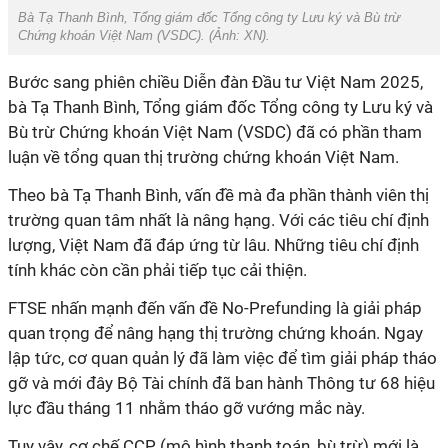
Bà Tạ Thanh Bình, Tổng giám đốc Tổng công ty Lưu ký và Bù trừ
Chứng khoán Việt Nam (VSDC). (Ảnh: XN).
Bước sang phiên chiều Diễn đàn Đầu tư Việt Nam 2025,
bà Tạ Thanh Bình, Tổng giám đốc Tổng công ty Lưu ký và
Bù trừ Chứng khoán Việt Nam (VSDC) đã có phần tham
luận về tổng quan thị trường chứng khoán Việt Nam.
Theo bà Tạ Thanh Bình, vấn đề mà đa phần thành viên thị
trường quan tâm nhất là nâng hạng. Với các tiêu chí định
lượng, Việt Nam đã đáp ứng từ lâu. Những tiêu chí định
tính khác còn cần phải tiếp tục cải thiện.
FTSE nhấn mạnh đến vấn đề No-Prefunding là giải pháp
quan trọng để nâng hạng thị trường chứng khoán. Ngay
lập tức, cơ quan quản lý đã làm việc để tìm giải pháp tháo
gỡ và mới đây Bộ Tài chính đã ban hành Thông tư 68 hiệu
lực đầu tháng 11 nhằm tháo gỡ vướng mắc này.
Tuy vậy, cơ chế CCP (mô hình thanh toán, bù trừ) mới là