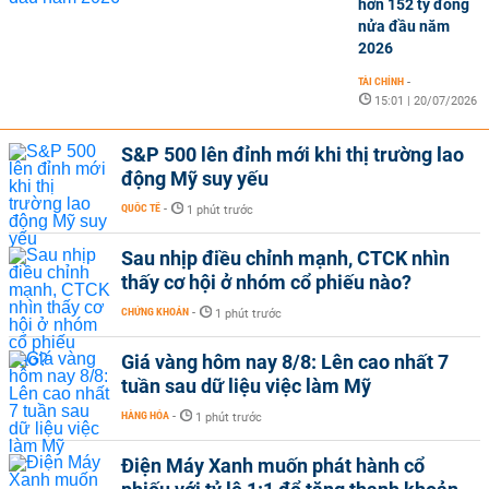
hơn 152 tỷ đồng
nửa đầu năm
2026
TÀI CHÍNH
-
15:01 | 20/07/2026
S&P 500 lên đỉnh mới khi thị trường lao
động Mỹ suy yếu
QUỐC TẾ
-
1 phút trước
Sau nhịp điều chỉnh mạnh, CTCK nhìn
thấy cơ hội ở nhóm cổ phiếu nào?
CHỨNG KHOÁN
-
1 phút trước
Giá vàng hôm nay 8/8: Lên cao nhất 7
tuần sau dữ liệu việc làm Mỹ
HÀNG HÓA
-
1 phút trước
Điện Máy Xanh muốn phát hành cổ