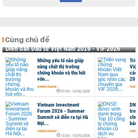
Cùng chủ đề
Diễn đàn Đầu tư Việt Nam 2026 - VIF 2026
Những yếu tố nào giúp
Tri
nâng chất thị trường
Việ
chứng khoán và thu hút
các
vốn...
202
CHỨNG KHOÁN
-
CHỨN
07:00 | 14/06/2026
Vietnam Investment
DNS
Forum 2026 - Summer
tro
Summit sẽ diễn ra tại Hà
chứ
Nội...
bán.
CHỨNG KHOÁN
-
CHỨN
15:30 | 15/05/2026