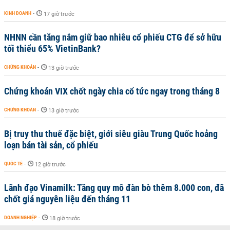
KINH DOANH
-
17 giờ trước
NHNN cần tăng nắm giữ bao nhiêu cổ phiếu CTG để sở hữu
tối thiểu 65% VietinBank?
CHỨNG KHOÁN
-
13 giờ trước
Chứng khoán VIX chốt ngày chia cổ tức ngay trong tháng 8
CHỨNG KHOÁN
-
13 giờ trước
Bị truy thu thuế đặc biệt, giới siêu giàu Trung Quốc hoảng
loạn bán tài sản, cổ phiếu
QUỐC TẾ
-
12 giờ trước
Lãnh đạo Vinamilk: Tăng quy mô đàn bò thêm 8.000 con, đã
chốt giá nguyên liệu đến tháng 11
DOANH NGHIỆP
-
18 giờ trước