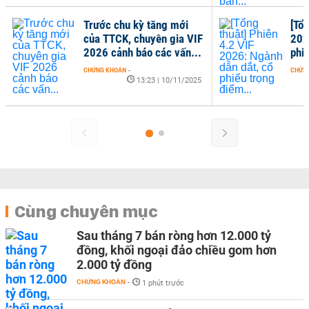
Trước chu kỳ tăng mới
[Tổn
của TTCK, chuyên gia VIF
202
2026 cảnh báo các vấn...
phi
CHỨNG KHOÁN
-
CHỨN
13:23 | 10/11/2025
Cùng chuyên mục
Sau tháng 7 bán ròng hơn 12.000 tỷ
đồng, khối ngoại đảo chiều gom hơn
2.000 tỷ đồng
CHỨNG KHOÁN
-
1 phút trước