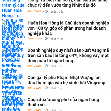
chục tỷ đến vườn tùng Nhật đắt đỏ
KINH DOANH
-
1 phút trước
Huấn Hoa Hồng là Chủ tịch doanh nghiệp
vốn 100 tỷ, góp cổ phần trong hai doanh
nghiệp khác
KINH DOANH
-
1 phút trước
Doanh nghiệp duy nhất sản xuất vàng mã
trên sàn báo lãi tăng 64%, không vay một
đồng nào từ ngân hàng
KINH DOANH
-
1 phút trước
Con gái tỷ phú Phạm Nhật Vượng lần
đầu tham gia vào hệ sinh thái Vingroup
KINH DOANH
-
1 phút trước
Cuộc đua 'xuống phố' của ngân hàng
thuần số
KINH DOANH
-
1 phút trước