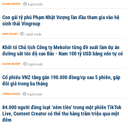
DOANH NGHIỆP
-
4 giờ trước
Con gái tỷ phú Phạm Nhật Vượng lần đầu tham gia vào hệ
sinh thái Vingroup
KINH DOANH
-
1 phút trước
Khởi tố Chủ tịch Công ty Mekolor từng đề xuất làm dự án
đường sắt tốc độ cao Bắc - Nam 100 tỷ USD bằng vốn tự có
DOANH NGHIỆP
-
3 giờ trước
Cổ phiếu VNZ tăng gần 190.000 đồng/cp sau 5 phiên, gấp
đôi giá trong ba tháng
CHỨNG KHOÁN
-
4 giờ trước
84.000 người đồng loạt ‘ném tiền’ trong một phiên TikTok
Live, Content Creator có thể thu hàng trăm triệu qua một
đêm