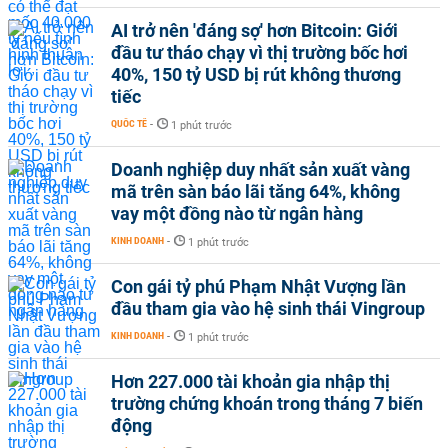
AI trở nên 'đáng sợ' hơn Bitcoin: Giới
đầu tư tháo chạy vì thị trường bốc hơi
40%, 150 tỷ USD bị rút không thương
tiếc
QUỐC TẾ
-
1 phút trước
Doanh nghiệp duy nhất sản xuất vàng
mã trên sàn báo lãi tăng 64%, không
vay một đồng nào từ ngân hàng
KINH DOANH
-
1 phút trước
Con gái tỷ phú Phạm Nhật Vượng lần
đầu tham gia vào hệ sinh thái Vingroup
KINH DOANH
-
1 phút trước
Hơn 227.000 tài khoản gia nhập thị
trường chứng khoán trong tháng 7 biến
động