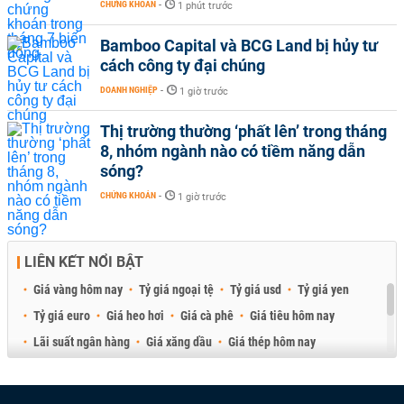
CHỨNG KHOÁN
-
1 phút trước
Bamboo Capital và BCG Land bị hủy tư
cách công ty đại chúng
DOANH NGHIỆP
-
1 giờ trước
Thị trường thường ‘phất lên’ trong tháng
8, nhóm ngành nào có tiềm năng dẫn
sóng?
CHỨNG KHOÁN
-
1 giờ trước
LIÊN KẾT NỔI BẬT
Giá vàng hôm nay
Tỷ giá ngoại tệ
Tỷ giá usd
Tỷ giá yen
Tỷ giá euro
Giá heo hơi
Giá cà phê
Giá tiêu hôm nay
Lãi suất ngân hàng
Giá xăng dầu
Giá thép hôm nay
Giá sầu riêng
Giá thịt heo
Giá gạo
Giá cao su
Best Retail Brokers
Diễn đàn đầu tư Việt Nam 2026