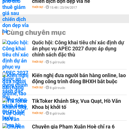
chiến dịch dọn dẹp vỉa hè
THỜI SỰ
-
15:48 | 23/04/2017
Cùng chuyên mục
Quốc hội: Công khai tiêu chí xác định dự
án phục vụ APEC 2027 được áp dụng
chính sách đặc thù
THỜI SỰ
-
5 giờ trước
Kiến nghị đưa người bán hàng online, lao
động công trình đóng BHXH bắt buộc
THỜI SỰ
-
8 giờ trước
TikToker Khánh Sky, Vua Quạt, Hồ Văn
Khoa bị khởi tố
THỜI SỰ
-
8 giờ trước
Chuyên gia Phạm Xuân Hoè chỉ ra 6