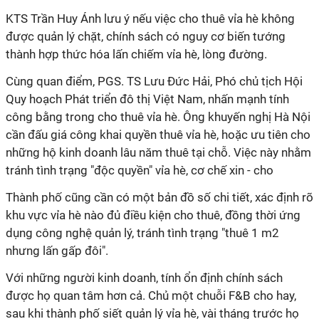
KTS Trần Huy Ánh lưu ý nếu việc cho thuê vỉa hè không
được quản lý chặt, chính sách có nguy cơ biến tướng
thành hợp thức hóa lấn chiếm vỉa hè, lòng đường.
Cùng quan điểm, PGS. TS Lưu Đức Hải, Phó chủ tịch Hội
Quy hoạch Phát triển đô thị Việt Nam, nhấn mạnh tính
công bằng trong cho thuê vỉa hè. Ông khuyến nghị Hà Nội
cần đấu giá công khai quyền thuê vỉa hè, hoặc ưu tiên cho
những hộ kinh doanh lâu năm thuê tại chỗ. Việc này nhằm
tránh tình trạng "độc quyền" vỉa hè, cơ chế xin - cho
Thành phố cũng cần có một bản đồ số chi tiết, xác định rõ
khu vực vỉa hè nào đủ điều kiện cho thuê, đồng thời ứng
dụng công nghệ quản lý, tránh tình trạng "thuê 1 m2
nhưng lấn gấp đôi".
Với những người kinh doanh, tính ổn định chính sách
được họ quan tâm hơn cả. Chủ một chuỗi F&B cho hay,
sau khi thành phố siết quản lý vỉa hè, vài tháng trước họ