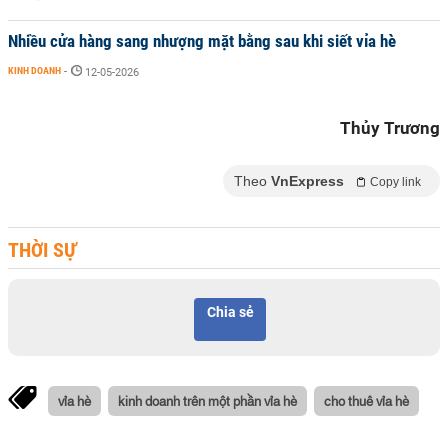
Nhiều cửa hàng sang nhượng mặt bằng sau khi siết vỉa hè
KINH DOANH
-
12-05-2026
Thủy Trương
Theo
VnExpress
Copy link
THỜI SỰ
Chia sẻ
vỉa hè
kinh doanh trên một phần vỉa hè
cho thuê vỉa hè