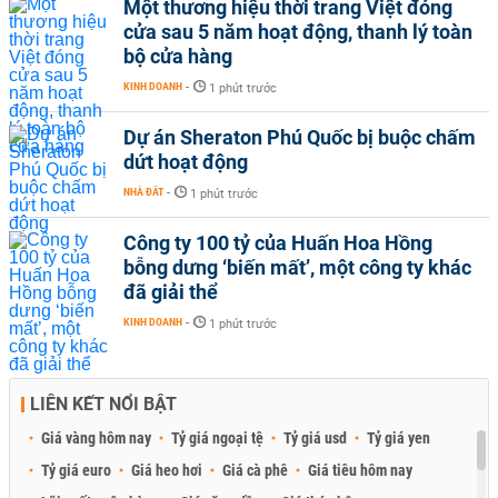
Một thương hiệu thời trang Việt đóng
cửa sau 5 năm hoạt động, thanh lý toàn
bộ cửa hàng
KINH DOANH
-
1 phút trước
Dự án Sheraton Phú Quốc bị buộc chấm
dứt hoạt động
NHÀ ĐẤT
-
1 phút trước
Công ty 100 tỷ của Huấn Hoa Hồng
bỗng dưng ‘biến mất’, một công ty khác
đã giải thể
KINH DOANH
-
1 phút trước
LIÊN KẾT NỔI BẬT
Giá vàng hôm nay
Tỷ giá ngoại tệ
Tỷ giá usd
Tỷ giá yen
Tỷ giá euro
Giá heo hơi
Giá cà phê
Giá tiêu hôm nay