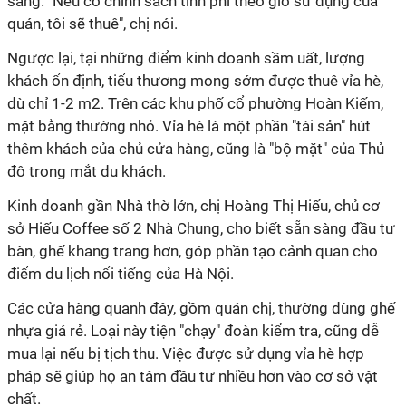
sáng. "Nếu có chính sách tính phí theo giờ sử dụng của
quán, tôi sẽ thuê", chị nói.
Ngược lại, tại những điểm kinh doanh sầm uất, lượng
khách ổn định, tiểu thương mong sớm được thuê vỉa hè,
dù chỉ 1-2 m2. Trên các khu phố cổ phường Hoàn Kiếm,
mặt bằng thường nhỏ. Vỉa hè là một phần "tài sản" hút
thêm khách của chủ cửa hàng, cũng là "bộ mặt" của Thủ
đô trong mắt du khách.
Kinh doanh gần Nhà thờ lớn, chị Hoàng Thị Hiếu, chủ cơ
sở Hiếu Coffee số 2 Nhà Chung, cho biết sẵn sàng đầu tư
bàn, ghế khang trang hơn, góp phần tạo cảnh quan cho
điểm du lịch nổi tiếng của Hà Nội.
Các cửa hàng quanh đây, gồm quán chị, thường dùng ghế
nhựa giá rẻ. Loại này tiện "chạy" đoàn kiểm tra, cũng dễ
mua lại nếu bị tịch thu. Việc được sử dụng vỉa hè hợp
pháp sẽ giúp họ an tâm đầu tư nhiều hơn vào cơ sở vật
chất.