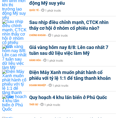
động Mỹ suy yếu
QUỐC TẾ
-
1 phút trước
Sau nhịp điều chỉnh mạnh, CTCK nhìn
thấy cơ hội ở nhóm cổ phiếu nào?
CHỨNG KHOÁN
-
1 phút trước
Giá vàng hôm nay 8/8: Lên cao nhất 7
tuần sau dữ liệu việc làm Mỹ
HÀNG HÓA
-
1 phút trước
Điện Máy Xanh muốn phát hành cổ
phiếu với tỷ lệ 1:1 để tăng thanh khoản
DOANH NGHIỆP
-
1 phút trước
Quy hoạch 4 khu lấn biển ở Phú Quốc
THỜI SỰ
-
1 phút trước