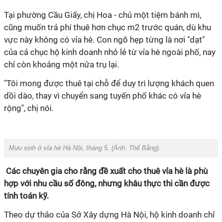
Tại phường Cầu Giấy, chị Hoa - chủ một tiệm bánh mì,
cũng muốn trả phí thuê hơn chục m2 trước quán, dù khu
vực này không có vỉa hè. Con ngõ hẹp từng là nơi "dạt"
của cả chục hộ kinh doanh nhỏ lẻ từ vỉa hè ngoài phố, nay
chỉ còn khoảng một nửa trụ lại.
"Tôi mong được thuê tại chỗ để duy trì lượng khách quen
dồi dào, thay vì chuyển sang tuyến phố khác có vỉa hè
rộng", chị nói.
Mưu sinh ở vỉa hè Hà Nội, tháng 5. (Ảnh:
Thế Bằng
).
Các chuyên gia cho rằng đề xuất cho thuê vỉa hè là phù
hợp với nhu cầu số đông, nhưng khâu thực thi cần được
tính toán kỹ.
Theo dự thảo của Sở Xây dựng Hà Nội, hộ kinh doanh chỉ