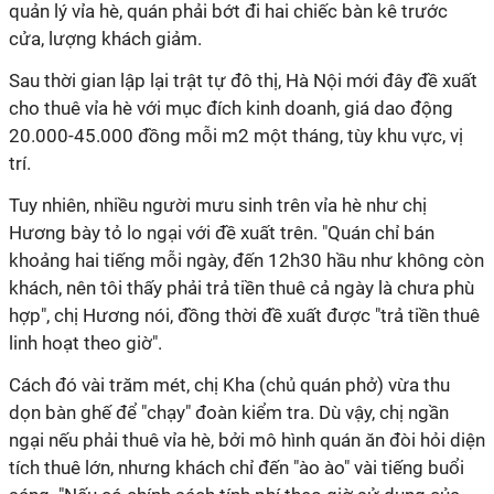
quản lý vỉa hè, quán phải bớt đi hai chiếc bàn kê trước
cửa, lượng khách giảm.
Sau thời gian lập lại trật tự đô thị, Hà Nội mới đây đề xuất
cho thuê vỉa hè với mục đích kinh doanh, giá dao động
20.000-45.000 đồng mỗi m2 một tháng, tùy khu vực, vị
trí.
Tuy nhiên, nhiều người mưu sinh trên vỉa hè như chị
Hương bày tỏ lo ngại với đề xuất trên. "Quán chỉ bán
khoảng hai tiếng mỗi ngày, đến 12h30 hầu như không còn
khách, nên tôi thấy phải trả tiền thuê cả ngày là chưa phù
hợp", chị Hương nói, đồng thời đề xuất được "trả tiền thuê
linh hoạt theo giờ".
Cách đó vài trăm mét, chị Kha (chủ quán phở) vừa thu
dọn bàn ghế để "chạy" đoàn kiểm tra. Dù vậy, chị ngần
ngại nếu phải thuê vỉa hè, bởi mô hình quán ăn đòi hỏi diện
tích thuê lớn, nhưng khách chỉ đến "ào ào" vài tiếng buổi