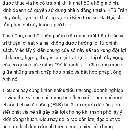
được thuê vỉa hè có trả phí khi ít nhất 50% hộ gia đình,
kinh doanh có quyền sử dụng nhà ở đồng thuận. KTS Trần
Huy Ánh, Ủy viên Thường vụ Hội Kiến trúc sư Hà Nội, cho
rằng tiêu chí này không phù hợp.
Theo ông, các hộ không nằm trên cùng mặt tiền, hoặc vị
trí thuận lợi sát vỉa hè, không được hưởng lợi từ chính
sách. Việc lấy ý kiến chung của số này sẽ tạo xung đột lợi
ích không hợp lý, thay vì lập lại trật tự đô thị như kỳ vọng
của cơ quan chức năng. "Đó là ranh giới rất mỏng manh
giữa những tranh chấp hợp pháp và bất hợp pháp", ông
Ánh nói.
Tiêu chí này cũng khiến nhiều tiểu thương, doanh nghiệp
lo việc thuê vỉa hè chỉ mang tính "hên xui". Theo chủ một
chuỗi dịch vụ ăn uống (F&B) tỷ lệ lớn người dân ủng hộ
siết chặt vỉa hè sẽ gây bất lợi cho họ khi thành phố lấy ý
kiến đồng thuận. Điều này sẽ là rào cản lớn, đặc biệt với
các mô hình kinh doanh theo chuỗi, nhiều cửa hàng.